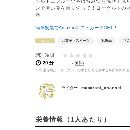
グルトにフルーツやはちみつを混ぜて凍
ンで暑い夏を乗り切って！ヨーグルトの
新
簡単投票でAmazonギフトカードGET！
お菓子・スイーツ
乳製品
下
調理時間
20 分
-
(0件)
※調理時間は、ヨーグルトの水切りと冷凍する時間を除きま
ライター :
macaroni_channel
栄養情報（1人あたり）