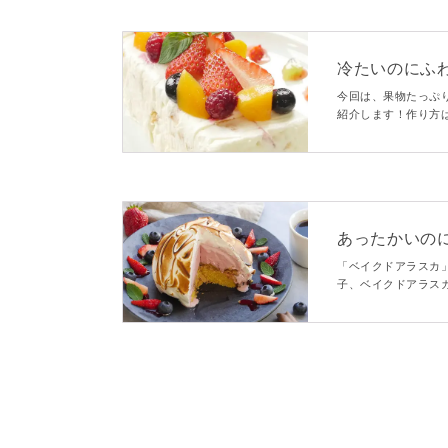
冷たいのにふ
ッド
今回は、果物たっぷ
紹介します！作り方
らせるだけ♪見た目
あったかいのに
スカ
「ベイクドアラスカ
子、ベイクドアラス
かいメレンゲの中か
すめですよ♪