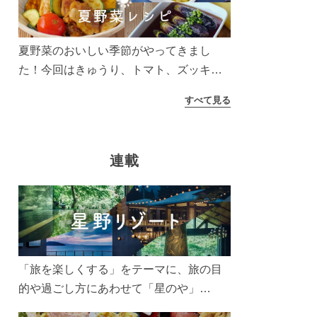
う！
夏野菜のおいしい季節がやってきまし
た！今回はきゅうり、トマト、ズッキー
ニなどを使ったレシピをご紹介します。
すべて見る
太陽の光をたっぷりあびた夏野菜は栄養
もたっぷり。美味しく食べてパワーチャ
ージしましょう♪
連載
「旅を楽しくする」をテーマに、旅の目
的や過ごし方にあわせて「星のや」
「界」「リゾナーレ」「OMO(おも)」「B