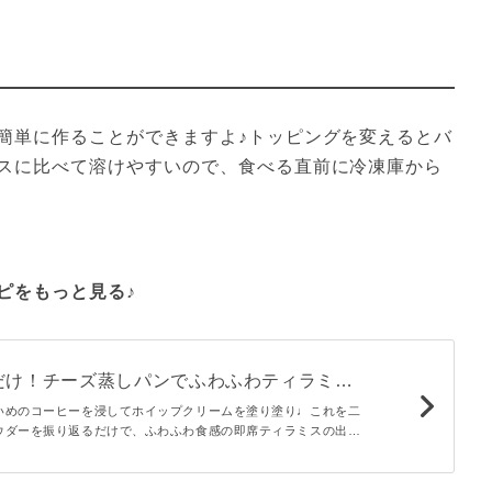
簡単に作ることができますよ♪トッピングを変えるとバ
スに比べて溶けやすいので、食べる直前に冷凍庫から
ピをもっと見る♪
だけ！チーズ蒸しパンでふわふわティラミ
いめのコーヒーを浸してホイップクリームを塗り塗り♩これを二
ウダーを振り返るだけで、ふわふわ食感の即席ティラミスの出来
ゴを乗せて出来上がり♩