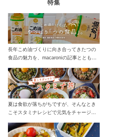
特集
長年こめ油づくりに向き合ってきたつの
食品の魅力を、macaroniの記事とともに
ご紹介します。レシピや活用術はもちろ
ん、製造現場や品質へのこだわりまで。
こめ油をもっと好きになるコンテンツを
ぜひお楽しみください。
夏は食欲が落ちがちですが、そんなとき
こそスタミナレシピで元気をチャージ！
お肉や夏野菜をたっぷり使う丼をガッツ
リ食べて、夏バテを吹き飛ばしましょ