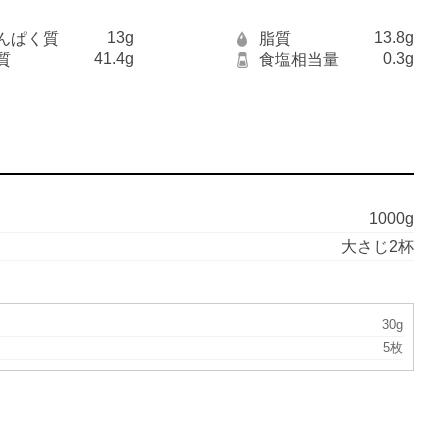
13g
13.8g
んぱく質
脂質
41.4g
0.3g
質
食塩相当量
1000g
大さじ2杯
30g
5枚