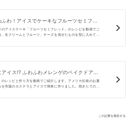
わふわ！アイスでケーキなフルーツセミフレ
りのアイスケーキ「フルーツセミフレッド」のレシピを動画でご
は、生クリームとフルーツ、チーズを混ぜたものを型に入れて凍
もかわいい夏にぴったりのケーキが簡単に作れますよ。
アイス!? ふわふわメレンゲのベイクドアラ
」のレシピと作り方を動画でご紹介します。アメリカ伝統のお菓
カを市販のカステラとアイスで簡単に作りました。焼きたての温
らはひんやり冷たいアイスが登場！おもてなしスイーツにもおす
この記事を報告する