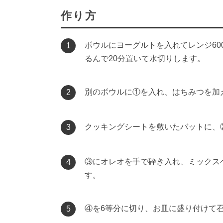
作り方
ボウルにヨーグルトを入れてレンジ60
1
るんで20分置いて水切りします。
別のボウルに①を入れ、はちみつを加
2
クッキングシートを敷いたバットに、
3
③にオレオを手で砕き入れ、ミックス
4
す。
④を6等分に切り、お皿に盛り付けて
5