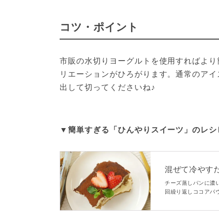
コツ・ポイント
市販の水切りヨーグルトを使用すればより
リエーションがひろがります。通常のアイ
出して切ってくださいね♪
▼簡単すぎる「ひんやりスイーツ」のレシ
混ぜて冷やす
ス！
チーズ蒸しパンに濃
回繰り返しココアパ
上がり！最後にイチ