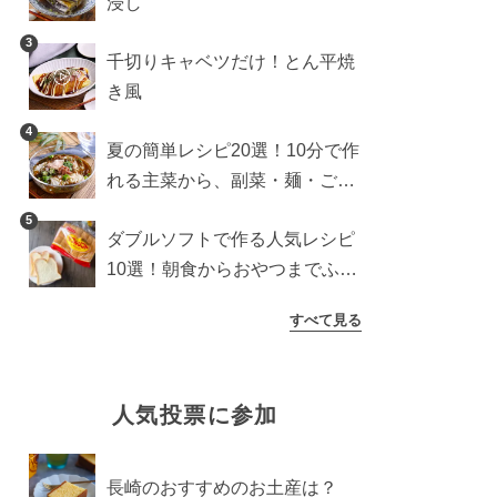
浸し
3
千切りキャベツだけ！とん平焼
き風
4
夏の簡単レシピ20選！10分で作
れる主菜から、副菜・麺・ごは
んまで一気に紹介
5
ダブルソフトで作る人気レシピ
10選！朝食からおやつまでふん
わり食パンを楽しむアレンジ
すべて見る
人気投票に参加
長崎のおすすめのお土産は？