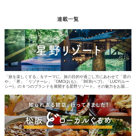
連載一覧
「旅を楽しくする」をテーマに、旅の目的や過ごし方にあわせて「星の
や」「界」「リゾナーレ」「OMO(おも)」「BEB(ベブ)」「LUCY(ルー
シー)」の 6 つのブランドを展開する星野リゾート。その魅力をお届け
する旅の連載。次の旅先探しのヒントにいかがですか？