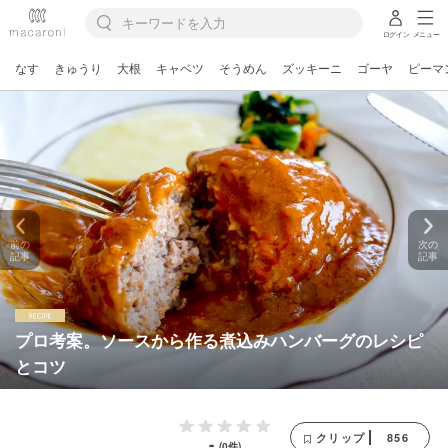
ログイン
メニュー
なす
きゅうり
大根
キャベツ
そうめん
ズッキーニ
ゴーヤ
ピーマ
前の
次の
記事
記事
プロ考案。ソースから作る煮込みハンバーグのレシピ
とコツ
856
クリップ
-
(0件)