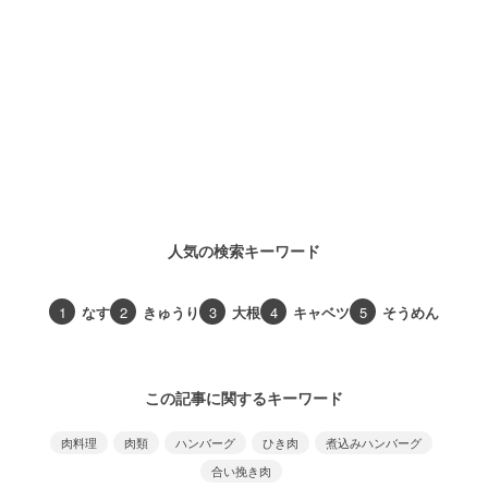
人気の検索キーワード
1
なす
2
きゅうり
3
大根
4
キャベツ
5
そうめん
この記事に関するキーワード
肉料理
肉類
ハンバーグ
ひき肉
煮込みハンバーグ
合い挽き肉