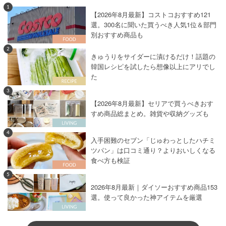
1
【2026年8月最新】コストコおすすめ121
選。300名に聞いた買うべき人気1位＆部門
別おすすめ商品も
2
きゅうりをサイダーに漬けるだけ！話題の
韓国レシピを試したら想像以上にアリでし
た
3
【2026年8月最新】セリアで買うべきおす
すめ商品総まとめ。雑貨や収納グッズも
4
入手困難のセブン「じゅわっとしたハチミ
ツパン」は口コミ通り？よりおいしくなる
食べ方も検証
5
2026年8月最新｜ダイソーおすすめ商品153
選。使って良かった神アイテムを厳選