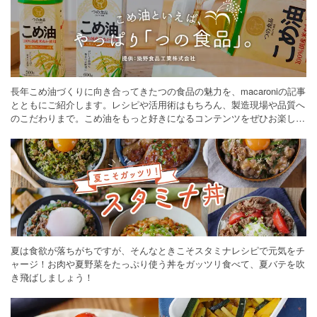
長年こめ油づくりに向き合ってきたつの食品の魅力を、macaroniの記事
とともにご紹介します。レシピや活用術はもちろん、製造現場や品質へ
のこだわりまで。こめ油をもっと好きになるコンテンツをぜひお楽しみ
ください。
夏は食欲が落ちがちですが、そんなときこそスタミナレシピで元気をチ
ャージ！お肉や夏野菜をたっぷり使う丼をガッツリ食べて、夏バテを吹
き飛ばしましょう！