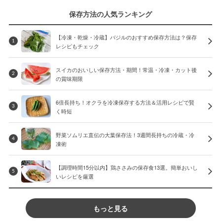
保存方法の人気ランキング
【冷凍・乾燥・冷蔵】バジルのおすすめ保存方法は？保存
1
レシピもチェック
スイカのおいしい保存方法・期間！常温・冷凍・カット後
2
の賞味期限
6倍長持ち！オクラを冷凍保存する方法＆活用レシピで賢
3
く時短
野菜ソムリエ直伝の大葉保存法！3週間長持ちの冷蔵・冷
4
凍術
【調理時間15分以内】鶏ささみの保存食13選。簡単おいし
5
いレシピを厳選
もっと見る