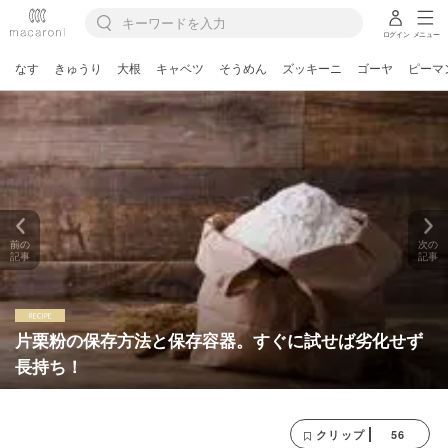
ログイン
メニュー
なす
きゅうり
大根
キャベツ
そうめん
ズッキーニ
ゴーヤ
ピーマ
前の
次の
記事
記事
片栗粉の保存方法と保存容器。すぐに試せば劣化せず
長持ち！
56
クリップ