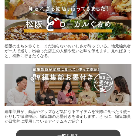
松阪のまちを歩くと、まだ知らないおいしさが待っている。地元編集者
が一人で巡り、出会った店主の人柄や想いと味を伝えます。見ればきっ
と、松阪に行きたくなる。
編集部員が、商品やグッズなど気になるアイテムを実際に食べたり使っ
たりして徹底検証。編集部のお墨付きを決定します。さらに、編集部員
が日常的に愛用しているアイテムもご紹介！
一覧を見る