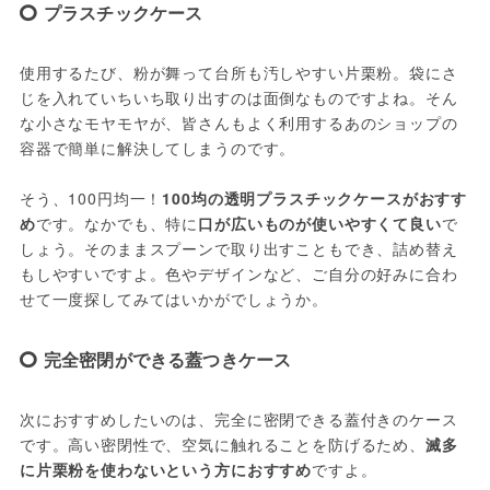
プラスチックケース
使用するたび、粉が舞って台所も汚しやすい片栗粉。袋にさ
じを入れていちいち取り出すのは面倒なものですよね。そん
な小さなモヤモヤが、皆さんもよく利用するあのショップの
容器で簡単に解決してしまうのです。

そう、100円均一！
100均の透明プラスチックケースがおすす
め
です。なかでも、特に
口が広いものが使いやすくて良い
で
しょう。そのままスプーンで取り出すこともでき、詰め替え
もしやすいですよ。色やデザインなど、ご自分の好みに合わ
せて一度探してみてはいかがでしょうか。
完全密閉ができる蓋つきケース
次におすすめしたいのは、完全に密閉できる蓋付きのケース
です。高い密閉性で、空気に触れることを防げるため、
滅多
に片栗粉を使わないという方におすすめ
ですよ。