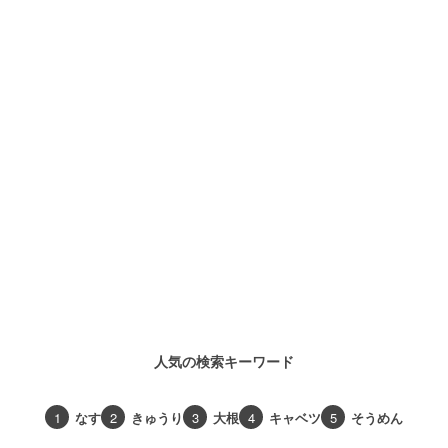
人気の検索キーワード
1
なす
2
きゅうり
3
大根
4
キャベツ
5
そうめん