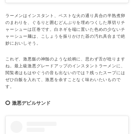
ラーメンはインスタント、ベストな火の通り具合の半熟煮卵
のまわりを、ぐるりと囲むどんぶりを埋めつくした厚切りチ
ャーシューは圧巻です。白ネギを端に置いた色めの少ないチ
ャーシュー麺は、こしょうを振りかけた器の汚れ具合まで絶
妙においしそう。
これぞ、激悪飯の神髄のような絵柄に、思わず舌が唸ります
ね。最上級激悪グレードアップのインスタントラーメンに、
閲覧者はもはやぐうの音も出ないのでは？残ったスープには
ぜひ白飯を入れて、激悪を余すことなく味わいたいもので
す。
激悪デビルサンド