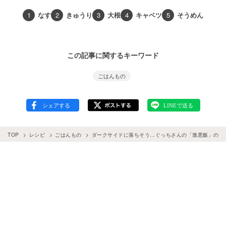
1
なす
2
きゅうり
3
大根
4
キャベツ
5
そうめん
この記事に関するキーワード
ごはんもの
TOP
レシピ
ごはんもの
ダークサイドに落ちそう…ぐっちさんの「激悪飯」の誘