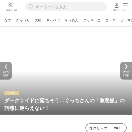
ログイン
メニュー
なす
きゅうり
大根
キャベツ
そうめん
ズッキーニ
ゴーヤ
ピーマ
前の
次の
記事
記事
ダークサイドに落ちそう…ぐっちさんの「激悪飯」の
誘惑に逆らえない！
265
クリップ