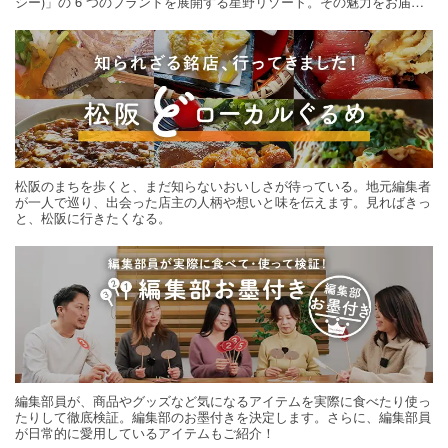
シー)」の 6 つのブランドを展開する星野リゾート。その魅力をお届け
する旅の連載。次の旅先探しのヒントにいかがですか？
松阪のまちを歩くと、まだ知らないおいしさが待っている。地元編集者
が一人で巡り、出会った店主の人柄や想いと味を伝えます。見ればきっ
と、松阪に行きたくなる。
編集部員が、商品やグッズなど気になるアイテムを実際に食べたり使っ
たりして徹底検証。編集部のお墨付きを決定します。さらに、編集部員
が日常的に愛用しているアイテムもご紹介！