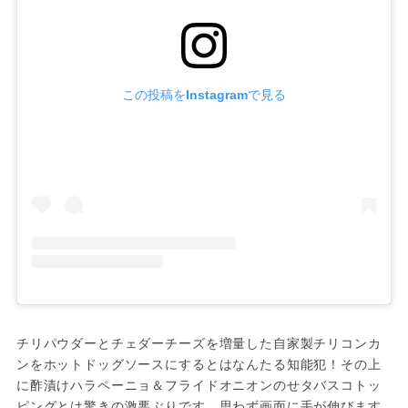
この投稿をInstagramで見る
チリパウダーとチェダーチーズを増量した自家製チリコンカ
ンをホットドッグソースにするとはなんたる知能犯！その上
に酢漬けハラペーニョ＆フライドオニオンのせタバスコトッ
ピングとは驚きの激悪ぶりです。思わず画面に手が伸びます