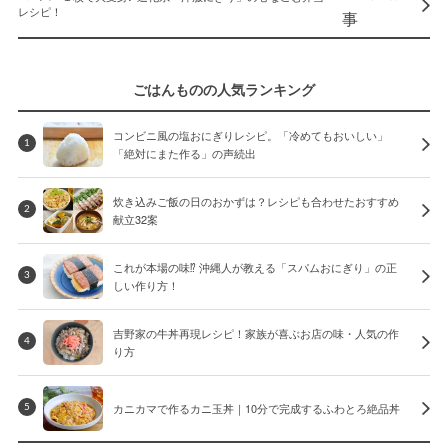
レシピ！
ごはんものの人気ランキング
コンビニ風の塩おにぎりレシピ。「冷めてもおいしい」
1
「絶対にまた作る」の声続出
炊き込みご飯の日のおかずは？レシピも合わせたおすすめ
2
献立32案
これが本場の味⁉︎ 沖縄人が教える「スパムおにぎり」の正
3
しい作り方！
吉野家の牛丼再現レシピ！家族が喜ぶお店の味・人気の作
4
り方
カニカマで作るカニ玉丼｜10分で完成するふわとろ絶品丼
5