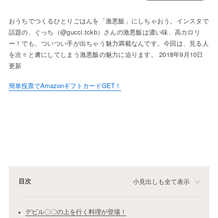
おうちでつくるひとりごはんを「激悪飯」にしちゃおう。インスタで
話題の、ぐっち（@gucci.tckb）さんの激悪飯は濃い味、高カロリ
ー！でも、ついつい手が出ちゃう魅力満載なんです。今回は、見る人
を次々と虜にしてしまう激悪飯の魅力に迫ります。 2018年9月10日
更新
簡単投票でAmazonギフトカードGET！
目次
小見出しも全て表示
デビル〇〇の上を行く料理が登場！