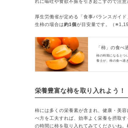
れに嘔吐や食欲不振を引き起こすので注意
厚生労働省が定める「食事バランスガイド
生柿の場合は
約1個
が目安量です。（※1,19,
「柿」の食べ
【管理栄養士解説】
柿の時期になるとつ
養士が、柿の食べ過
ます。また、柿の栄
べましょう。
栄養豊富な柿を取り入れよう！
柿には多くの栄養素が含まれ、健康・美容
べ方を工夫すれば、効率よく栄養を摂取す
の時間に柿を取り入れてみてくださいね。