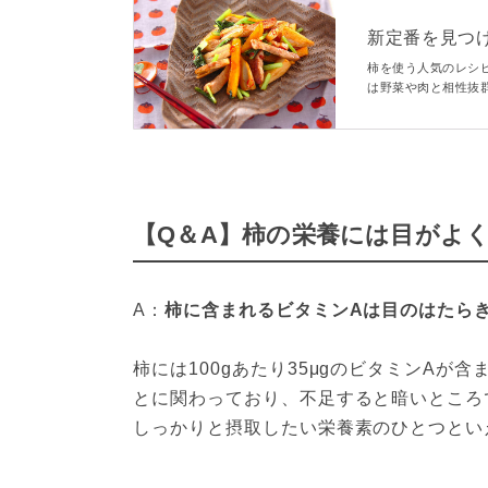
新定番を見つ
柿を使う人気のレシ
は野菜や肉と相性抜
のレシピを見つけて
見ですよ。
【Q＆A】柿の栄養には目がよ
A：
柿に含まれるビタミンAは目のはたら
柿には100gあたり35μgのビタミンA
とに関わっており、不足すると暗いところ
しっかりと摂取したい栄養素のひとつといえ