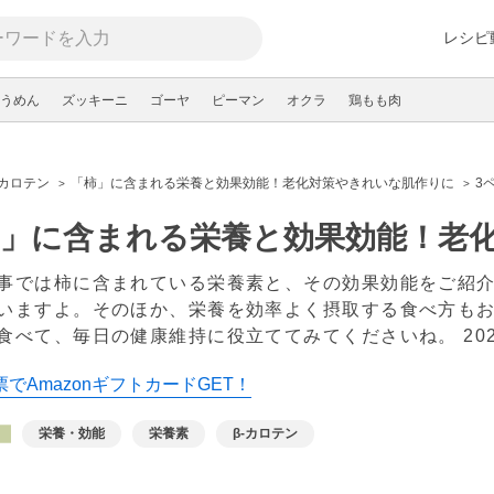
レシピ
うめん
ズッキーニ
ゴーヤ
ピーマン
オクラ
鶏もも肉
-カロテン
「柿」に含まれる栄養と効果効能！老化対策やきれいな肌作りに
3
柿」に含まれる栄養と効果効能！老
事では柿に含まれている栄養素と、その効果効能をご紹
いますよ。そのほか、栄養を効率よく摂取する食べ方も
食べて、毎日の健康維持に役立ててみてくださいね。
20
でAmazonギフトカードGET！
栄養・効能
栄養素
β-カロテン