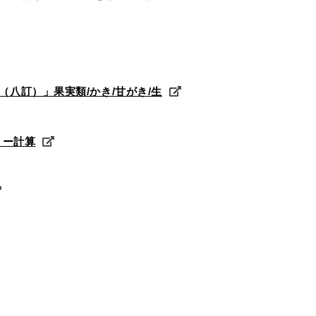
（八訂）」果実類/かき/甘がき/生
リー計算