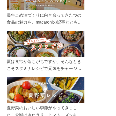
長年こめ油づくりに向き合ってきたつの
食品の魅力を、macaroniの記事とともに
ご紹介します。レシピや活用術はもちろ
ん、製造現場や品質へのこだわりまで。
こめ油をもっと好きになるコンテンツを
ぜひお楽しみください。
夏は食欲が落ちがちですが、そんなとき
こそスタミナレシピで元気をチャージ！
お肉や夏野菜をたっぷり使う丼をガッツ
リ食べて、夏バテを吹き飛ばしましょ
う！
夏野菜のおいしい季節がやってきまし
た！今回はきゅうり、トマト、ズッキー