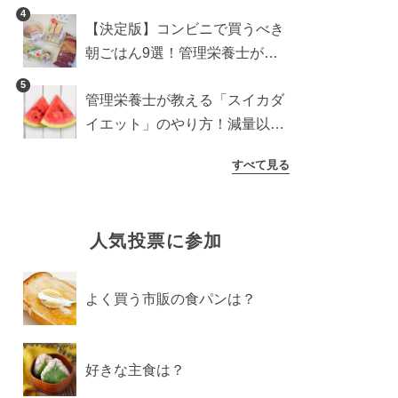
紹介
4
【決定版】コンビニで買うべき
朝ごはん9選！管理栄養士がロ
ーソン・セブン・ファミマから
5
管理栄養士が教える「スイカダ
厳選
イエット」のやり方！減量以外
の効果も必見
すべて見る
人気投票に参加
よく買う市販の食パンは？
好きな主食は？