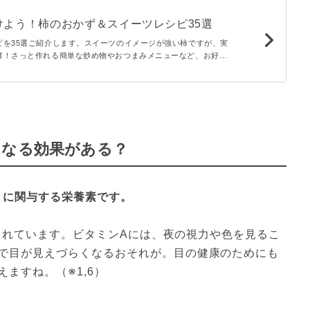
けよう！柿のおかず＆スイーツレシピ35選
ピを35選ご紹介します。スイーツのイメージが強い柿ですが、実
群！さっと作れる簡単な炒め物やおつまみメニューなど、お好み
くださいね。ジャムやパイ、ケーキといったスイーツレシピも必
くなる効果がある？
きに関与する栄養素です。
が含まれています。ビタミンAには、夜の視力や色を見るこ
で目が見えづらくなるおそれが。目の健康のためにも
ますね。（※1,6）