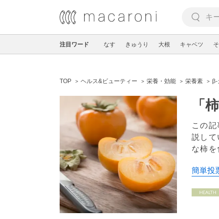
注目ワード
なす
きゅうり
大根
キャベツ
そ
TOP
ヘルス&ビューティー
栄養・効能
栄養素
β
「
この記
説して
な柿を
簡単投票