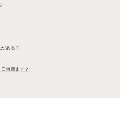
ク
果がある？
一日何個まで？