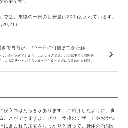
が必要です。
」では、果物の一日の目安量は200gとされています。
20,21）
過ぎで胃石が…！?一日に何個までが正解？
 - macaroni
いつい食べ過ぎてしまう……という方必見。この記事では管理栄
ぎによる症状やどのくらい食べたら食べ過ぎになるのかを解説し
養や効能についてもお伝えします。適量を知って柿をおいしく食
に役立つはたらきがあります。ご紹介したように、食
ることができますよ。ぜひ、食後のデザートやおやつ
柿に含まれる栄養をしっかりと摂って、身体の内側か