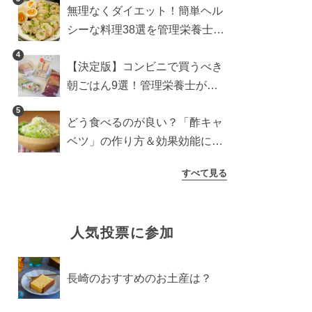
無理なくダイエット！簡単ヘル
シーな料理38選を管理栄養士が
紹介
4
【決定版】コンビニで買うべき
朝ごはん9選！管理栄養士がロ
ーソン・セブン・ファミマから
5
どう食べるのが良い？「酢キャ
厳選
ベツ」の作り方＆効果効能につ
いて
すべて見る
人気投票に参加
長崎のおすすめのお土産は？