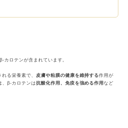
gのβ-カロテンが含まれています。
される栄養素で、
皮膚や粘膜の健康を維持する
作用が
、β-カロテンは
抗酸化作用、免疫を強める作用
など
）