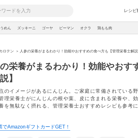
レシピ
うめん
ズッキーニ
ゴーヤ
ピーマン
オクラ
鶏もも肉
-カロテン
人参の栄養がまるわかり！効能やおすすめの食べ方も【管理栄養士解説
参の栄養がまるわかり！効能やおす
説】
点のイメージがあるにんじん。ご家庭に常備されている
管理栄養士がにんじんの根や葉、皮に含まれる栄養や、
養を無駄なく摂れる、管理栄養士おすすめレシピも参考
でAmazonギフトカードGET！