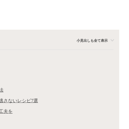
小見出しも全て表示
法
逃さないレシピ7選
工夫を