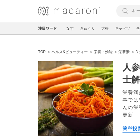
注目ワード
なす
きゅうり
大根
キャベツ
そ
TOP
ヘルス&ビューティー
栄養・効能
栄養素
β
人
士解
栄養満
事では
んの栄
更新
簡単投票