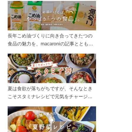
長年こめ油づくりに向き合ってきたつの
食品の魅力を、macaroniの記事とともに
ご紹介します。レシピや活用術はもちろ
ん、製造現場や品質へのこだわりまで。
こめ油をもっと好きになるコンテンツを
ぜひお楽しみください。
夏は食欲が落ちがちですが、そんなとき
こそスタミナレシピで元気をチャージ！
お肉や夏野菜をたっぷり使う丼をガッツ
リ食べて、夏バテを吹き飛ばしましょ
う！