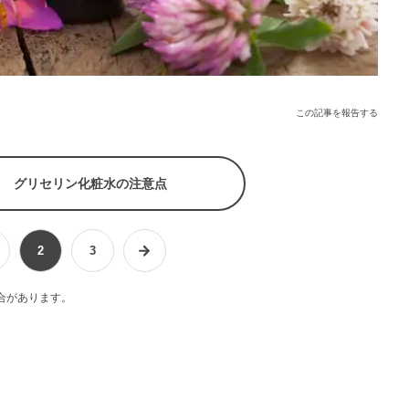
この記事を報告する
グリセリン化粧水の注意点
2
3
合があります。