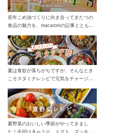
長年こめ油づくりに向き合ってきたつの
食品の魅力を、macaroniの記事とともに
ご紹介します。レシピや活用術はもちろ
ん、製造現場や品質へのこだわりまで。
こめ油をもっと好きになるコンテンツを
ぜひお楽しみください。
夏は食欲が落ちがちですが、そんなとき
こそスタミナレシピで元気をチャージ！
お肉や夏野菜をたっぷり使う丼をガッツ
リ食べて、夏バテを吹き飛ばしましょ
う！
夏野菜のおいしい季節がやってきまし
た！今回はきゅうり、トマト、ズッキー