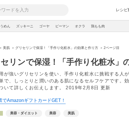
レシピ
うめん
ズッキーニ
ゴーヤ
ピーマン
オクラ
鶏もも肉
美肌
グリセリンで保湿！「手作り化粧水」の効果と作り方
2ページ目
リセリンで保湿！「手作り化粧水」
用が強いグリセリンを使い、手作り化粧水に挑戦する人
単で、しっとりと潤いのある肌になるセルフケアです。
ついて詳しくお伝えします。
2019年2月8日 更新
でAmazonギフトカードGET！
美容・ダイエット
美容
美肌