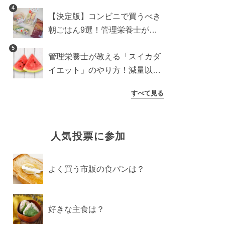
紹介
4
【決定版】コンビニで買うべき
朝ごはん9選！管理栄養士がロ
ーソン・セブン・ファミマから
5
管理栄養士が教える「スイカダ
厳選
イエット」のやり方！減量以外
の効果も必見
すべて見る
人気投票に参加
よく買う市販の食パンは？
好きな主食は？