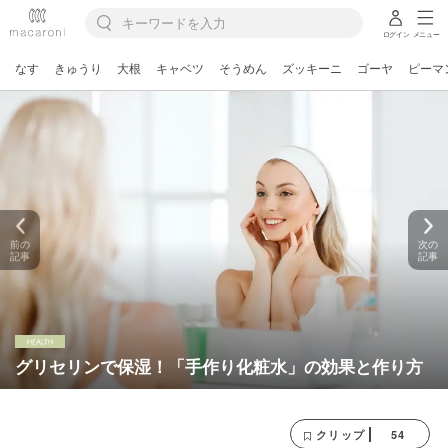
ログイン
メニュー
なす
きゅうり
大根
キャベツ
そうめん
ズッキーニ
ゴーヤ
ピーマ
前の
次の
記事
記事
グリセリンで保湿！「手作り化粧水」の効果と作り方
54
クリップ