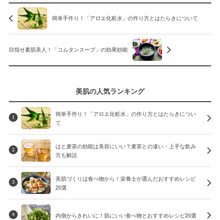
簡単手作り！「アロエ化粧水」の作り方とはたらきについて
目指せ素肌美人！「コムタンスープ」の効果効能
美肌の人気ランキング
簡単手作り！「アロエ化粧水」の作り方とはたらきについ
1
て
はと麦茶の効能は美容にいい？麦茶との違い・上手な飲み
2
方も解説
美肌づくりは食べ物から！栄養士が選んだおすすめレシピ
3
20選
内側からきれいに！肌にいい食べ物とおすすめレシピ20選
4