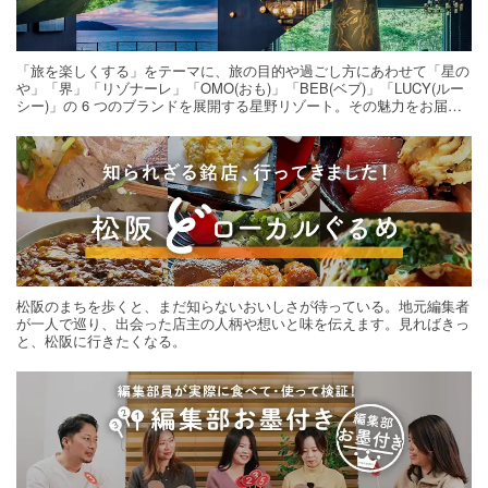
「旅を楽しくする」をテーマに、旅の目的や過ごし方にあわせて「星の
や」「界」「リゾナーレ」「OMO(おも)」「BEB(ベブ)」「LUCY(ルー
シー)」の 6 つのブランドを展開する星野リゾート。その魅力をお届け
する旅の連載。次の旅先探しのヒントにいかがですか？
松阪のまちを歩くと、まだ知らないおいしさが待っている。地元編集者
が一人で巡り、出会った店主の人柄や想いと味を伝えます。見ればきっ
と、松阪に行きたくなる。