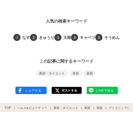
人気の検索キーワード
1
なす
2
きゅうり
3
大根
4
キャベツ
5
そうめん
この記事に関するキーワード
美容・ダイエット
美容
美肌
TOP
ヘルス&ビューティー
美容・ダイエット
美容
美肌
グリセリンで保