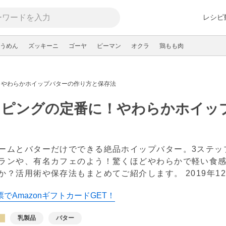
レシピ
うめん
ズッキーニ
ゴーヤ
ピーマン
オクラ
鶏もも肉
！やわらかホイップバターの作り方と保存法
ッピングの定番に！やわらかホイッ
ームとバターだけでできる絶品ホイップバター。3ステッ
ランや、有名カフェのよう！驚くほどやわらかで軽い食
か？活用術や保存法もまとめてご紹介します。
2019年1
でAmazonギフトカードGET！
乳製品
バター