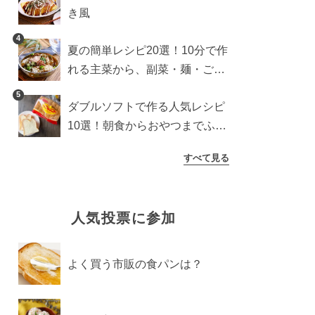
き風
4
夏の簡単レシピ20選！10分で作
れる主菜から、副菜・麺・ごは
んまで一気に紹介
5
ダブルソフトで作る人気レシピ
10選！朝食からおやつまでふん
わり食パンを楽しむアレンジ
すべて見る
人気投票に参加
よく買う市販の食パンは？