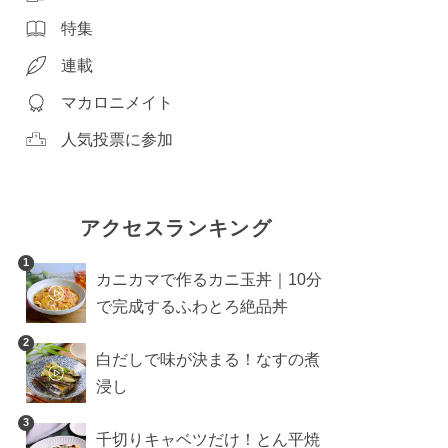
特集
連載
マカロニメイト
人気投票に参加
アクセスランキング
1
カニカマで作るカニ玉丼｜10分
で完成するふわとろ絶品丼
2
白だしで味が決まる！なすの煮
浸し
3
千切りキャベツだけ！とん平焼