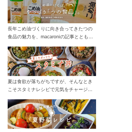
長年こめ油づくりに向き合ってきたつの
食品の魅力を、macaroniの記事とともに
ご紹介します。レシピや活用術はもちろ
ん、製造現場や品質へのこだわりまで。
こめ油をもっと好きになるコンテンツを
ぜひお楽しみください。
夏は食欲が落ちがちですが、そんなとき
こそスタミナレシピで元気をチャージ！
お肉や夏野菜をたっぷり使う丼をガッツ
リ食べて、夏バテを吹き飛ばしましょ
う！