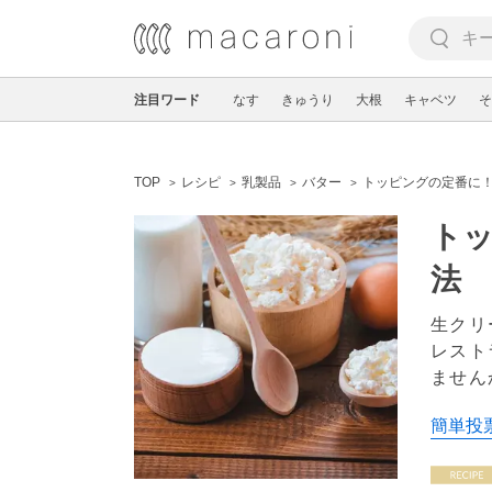
注目ワード
なす
きゅうり
大根
キャベツ
そ
TOP
レシピ
乳製品
バター
トッピングの定番に
ト
法
生クリ
レスト
ません
簡単投票