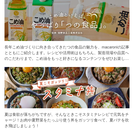
長年こめ油づくりに向き合ってきたつの食品の魅力を、macaroniの記事
とともにご紹介します。レシピや活用術はもちろん、製造現場や品質へ
のこだわりまで。こめ油をもっと好きになるコンテンツをぜひお楽しみ
ください。
夏は食欲が落ちがちですが、そんなときこそスタミナレシピで元気をチ
ャージ！お肉や夏野菜をたっぷり使う丼をガッツリ食べて、夏バテを吹
き飛ばしましょう！