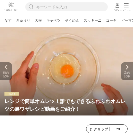
ログイン
メニュー
なす
きゅうり
大根
キャベツ
そうめん
ズッキーニ
ゴーヤ
ピーマ
前の
次の
記事
記事
レンジで簡単オムレツ！誰でもできるふわふわオムレ
ツの裏ワザレシピ動画をご紹介！
73
クリップ