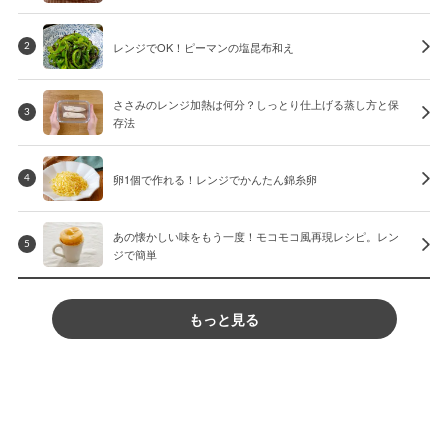
レンジでOK！ピーマンの塩昆布和え
2
ささみのレンジ加熱は何分？しっとり仕上げる蒸し方と保
3
存法
卵1個で作れる！レンジでかんたん錦糸卵
4
あの懐かしい味をもう一度！モコモコ風再現レシピ。レン
5
ジで簡単
もっと見る