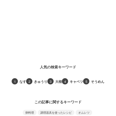
人気の検索キーワード
1
なす
2
きゅうり
3
大根
4
キャベツ
5
そうめん
この記事に関するキーワード
卵料理
調理器具を使ったレシピ
オムレツ