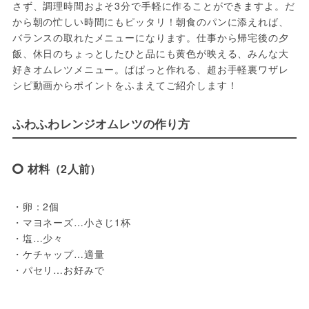
さず、調理時間およそ3分で手軽に作ることができますよ。だ
から朝の忙しい時間にもピッタリ！朝食のパンに添えれば、
バランスの取れたメニューになります。仕事から帰宅後の夕
飯、休日のちょっとしたひと品にも黄色が映える、みんな大
好きオムレツメニュー。ぱぱっと作れる、超お手軽裏ワザレ
シピ動画からポイントをふまえてご紹介します！
ふわふわレンジオムレツの作り方
材料（2人前）
・卵：2個

・マヨネーズ…小さじ1杯

・塩…少々

・ケチャップ…適量

・パセリ…お好みで