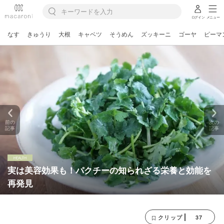
ログイン
メニュー
なす
きゅうり
大根
キャベツ
そうめん
ズッキーニ
ゴーヤ
ピーマ
前の
次の
記事
記事
実は美容効果も！パクチーの知られざる栄養と効能を
再発見
37
クリップ