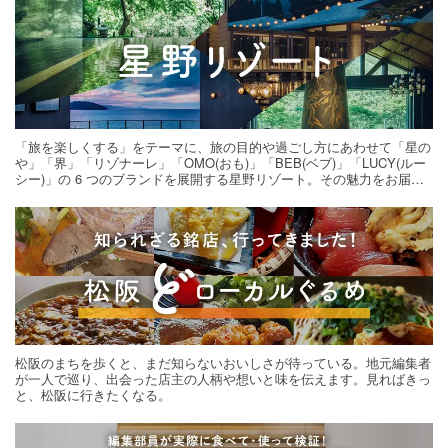
「旅を楽しくする」をテーマに、旅の目的や過ごし方にあわせて「星の
や」「界」「リゾナーレ」「OMO(おも)」「BEB(ベブ)」「LUCY(ルー
シー)」の 6 つのブランドを展開する星野リゾート。その魅力をお届け
する旅の連載。次の旅先探しのヒントにいかがですか？
松阪のまちを歩くと、まだ知らないおいしさが待っている。地元編集者
が一人で巡り、出会った店主の人柄や想いと味を伝えます。見ればきっ
と、松阪に行きたくなる。