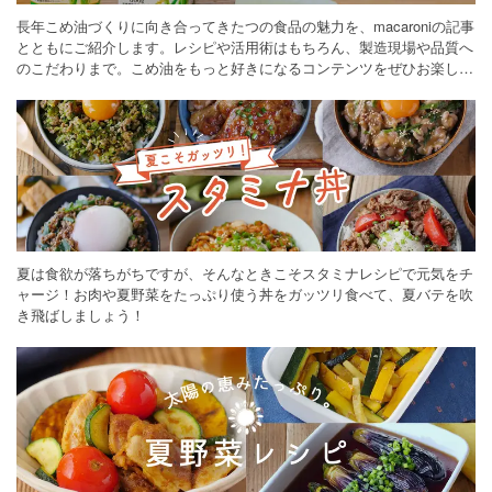
長年こめ油づくりに向き合ってきたつの食品の魅力を、macaroniの記事
とともにご紹介します。レシピや活用術はもちろん、製造現場や品質へ
のこだわりまで。こめ油をもっと好きになるコンテンツをぜひお楽しみ
ください。
夏は食欲が落ちがちですが、そんなときこそスタミナレシピで元気をチ
ャージ！お肉や夏野菜をたっぷり使う丼をガッツリ食べて、夏バテを吹
き飛ばしましょう！