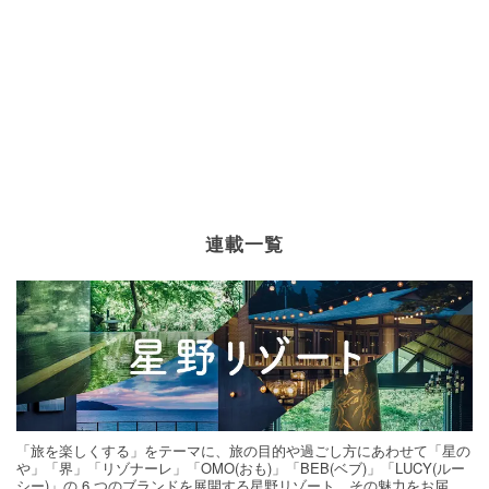
連載一覧
「旅を楽しくする」をテーマに、旅の目的や過ごし方にあわせて「星の
や」「界」「リゾナーレ」「OMO(おも)」「BEB(ベブ)」「LUCY(ルー
シー)」の 6 つのブランドを展開する星野リゾート。その魅力をお届け