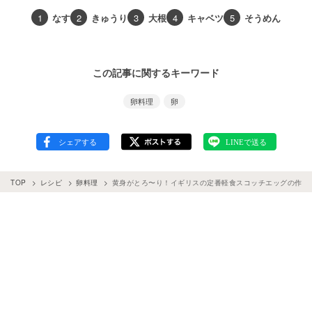
1
なす
2
きゅうり
3
大根
4
キャベツ
5
そうめん
この記事に関するキーワード
卵料理
卵
TOP
レシピ
卵料理
黄身がとろ〜り！イギリスの定番軽食スコッチエッグの作り