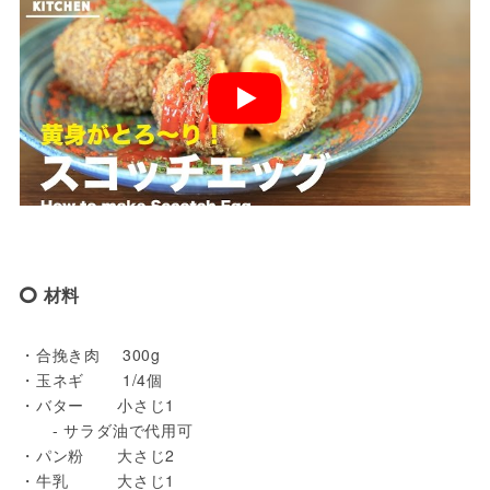
材料
・合挽き肉　 300g

・玉ネギ　　 1/4個

・バター　　小さじ1

　　- サラダ油で代用可

・パン粉　　大さじ2

・牛乳　　　大さじ1
