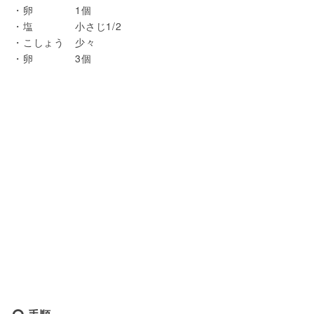
・卵　　　　1個

・塩　　　　小さじ1/2

・こしょう　少々

・卵　　　　3個