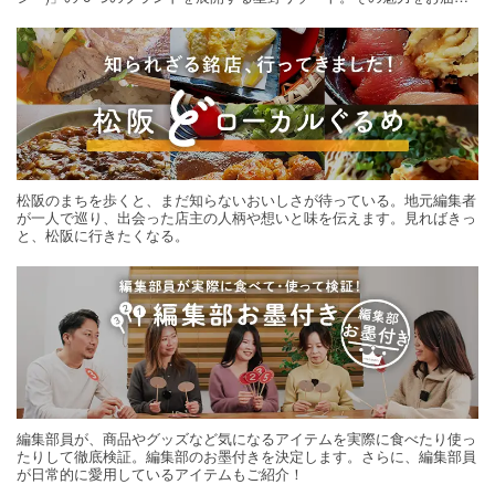
する旅の連載。次の旅先探しのヒントにいかがですか？
松阪のまちを歩くと、まだ知らないおいしさが待っている。地元編集者
が一人で巡り、出会った店主の人柄や想いと味を伝えます。見ればきっ
と、松阪に行きたくなる。
編集部員が、商品やグッズなど気になるアイテムを実際に食べたり使っ
たりして徹底検証。編集部のお墨付きを決定します。さらに、編集部員
が日常的に愛用しているアイテムもご紹介！