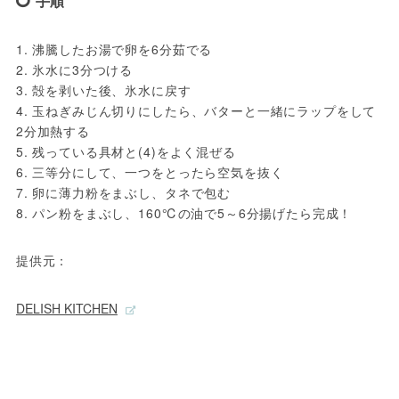
手順
1. 沸騰したお湯で卵を6分茹でる

2. 氷水に3分つける

3. 殻を剥いた後、氷水に戻す

4. 玉ねぎみじん切りにしたら、バターと一緒にラップをして
2分加熱する

5. 残っている具材と(4)をよく混ぜる

6. 三等分にして、一つをとったら空気を抜く

7. 卵に薄力粉をまぶし、タネで包む

8. パン粉をまぶし、160℃の油で5～6分揚げたら完成！
提供元：
DELISH KITCHEN