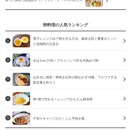
余った卵白で絶品おやつ！ラング・ド・シャの作り方
卵料理の人気ランキング
電子レンジでゆで卵を作る方法。爆発を防ぐ重要ポイント
1
と加熱時の注意点
水は1cmでOK！フライパンで作る半熟ゆで卵
2
お弁当に簡単！卵焼き以外の卵おかず18選。ワクワクする
3
新定番を作ろう
卵1個で作れる！レンジでかんたん錦糸卵
4
千切りキャベツだけ！とん平焼き風
5