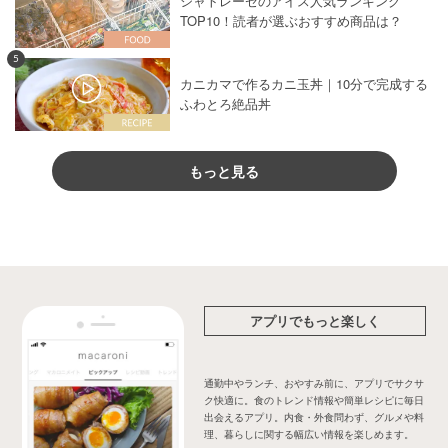
シャトレーゼのアイス人気ランキング
TOP10！読者が選ぶおすすめ商品は？
5
カニカマで作るカニ玉丼｜10分で完成する
ふわとろ絶品丼
もっと見る
アプリでもっと楽しく
通勤中やランチ、おやすみ前に、アプリでサクサ
ク快適に。食のトレンド情報や簡単レシピに毎日
出会えるアプリ。内食・外食問わず、グルメや料
理、暮らしに関する幅広い情報を楽しめます。