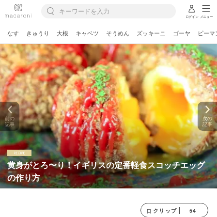
ログイン
メニュー
なす
きゅうり
大根
キャベツ
そうめん
ズッキーニ
ゴーヤ
ピーマ
前の
次の
記事
記事
黄身がとろ〜り！イギリスの定番軽食スコッチエッグ
の作り方
54
クリップ