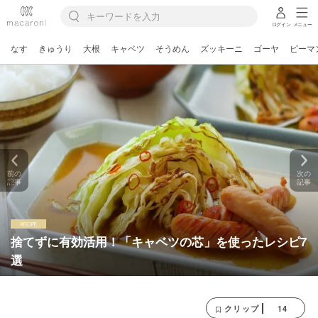
ログイン
メニュー
なす
きゅうり
大根
キャベツ
そうめん
ズッキーニ
ゴーヤ
ピーマ
前の
次の
記事
記事
捨てずに有効活用！「キャベツの芯」を使ったレシピ7
選
14
クリップ