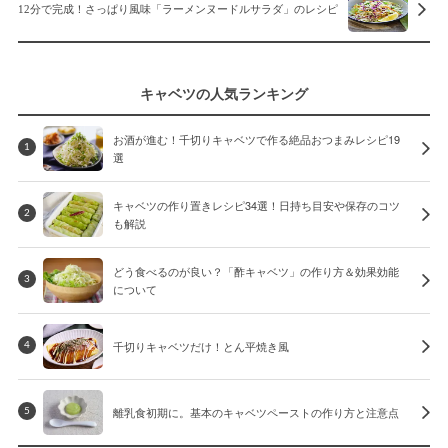
12分で完成！さっぱり風味「ラーメンヌードルサラダ」のレシピ
キャベツの人気ランキング
お酒が進む！千切りキャベツで作る絶品おつまみレシピ19
1
選
キャベツの作り置きレシピ34選！日持ち目安や保存のコツ
2
も解説
どう食べるのが良い？「酢キャベツ」の作り方＆効果効能
3
について
千切りキャベツだけ！とん平焼き風
4
離乳食初期に。基本のキャベツペーストの作り方と注意点
5