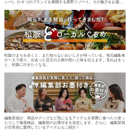
シー)」の 6 つのブランドを展開する星野リゾート。その魅力をお届け
する旅の連載。次の旅先探しのヒントにいかがですか？
松阪のまちを歩くと、まだ知らないおいしさが待っている。地元編集者
が一人で巡り、出会った店主の人柄や想いと味を伝えます。見ればきっ
と、松阪に行きたくなる。
編集部員が、商品やグッズなど気になるアイテムを実際に食べたり使っ
たりして徹底検証。編集部のお墨付きを決定します。さらに、編集部員
が日常的に愛用しているアイテムもご紹介！