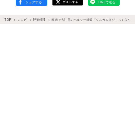
TOP
レシピ
野菜料理
欧米で大注目のヘルシー雑穀「ソルガムきび」ってなんだ