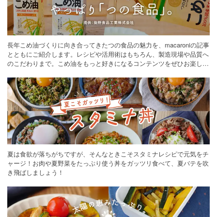
長年こめ油づくりに向き合ってきたつの食品の魅力を、macaroniの記事
とともにご紹介します。レシピや活用術はもちろん、製造現場や品質へ
のこだわりまで。こめ油をもっと好きになるコンテンツをぜひお楽しみ
ください。
夏は食欲が落ちがちですが、そんなときこそスタミナレシピで元気をチ
ャージ！お肉や夏野菜をたっぷり使う丼をガッツリ食べて、夏バテを吹
き飛ばしましょう！