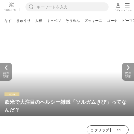
ログイン
メニュー
なす
きゅうり
大根
キャベツ
そうめん
ズッキーニ
ゴーヤ
ピーマ
前の
次の
記事
記事
欧米で大注目のヘルシー雑穀「ソルガムきび」ってな
んだ？
11
クリップ