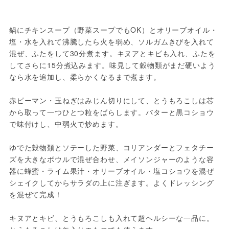
鍋にチキンスープ（野菜スープでもOK）とオリーブオイル・
塩・水を入れて沸騰したら火を弱め、ソルガムきびを入れて
混ぜ、ふたをして30分煮ます。キヌアとキビも入れ、ふたを
してさらに15分煮込みます。味見して穀物類がまだ硬いよう
なら水を追加し、柔らかくなるまで煮ます。

赤ピーマン・玉ねぎはみじん切りにして、とうもろこしは芯
から取って一つひとつ粒をばらします。バターと黒コショウ
で味付けし、中弱火で炒めます。

ゆでた穀物類とソテーした野菜、コリアンダーとフェタチー
ズを大きなボウルで混ぜ合わせ、メイソンジャーのような容
器に蜂蜜・ライム果汁・オリーブオイル・塩コショウを混ぜ
シェイクしてからサラダの上に注ぎます。よくドレッシング
を混ぜて完成！

キヌアとキビ、とうもろこしも入れて超ヘルシーな一品に。