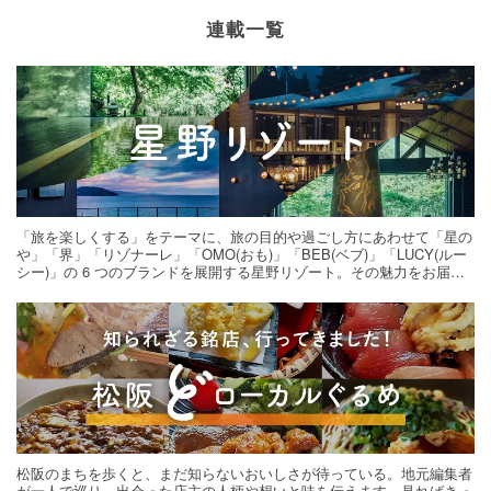
連載一覧
「旅を楽しくする」をテーマに、旅の目的や過ごし方にあわせて「星の
や」「界」「リゾナーレ」「OMO(おも)」「BEB(ベブ)」「LUCY(ルー
シー)」の 6 つのブランドを展開する星野リゾート。その魅力をお届け
する旅の連載。次の旅先探しのヒントにいかがですか？
松阪のまちを歩くと、まだ知らないおいしさが待っている。地元編集者
が一人で巡り、出会った店主の人柄や想いと味を伝えます。見ればきっ