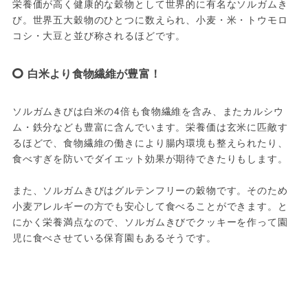
栄養価が高く健康的な穀物として世界的に有名なソルガムき
び。世界五大穀物のひとつに数えられ、小麦・米・トウモロ
コシ・大豆と並び称されるほどです。
白米より食物繊維が豊富！
ソルガムきびは白米の4倍も食物繊維を含み、またカルシウ
ム・鉄分なども豊富に含んでいます。栄養価は玄米に匹敵す
るほどで、食物繊維の働きにより腸内環境も整えられたり、
食べすぎを防いでダイエット効果が期待できたりもします。

また、ソルガムきびはグルテンフリーの穀物です。そのため
小麦アレルギーの方でも安心して食べることができます。と
にかく栄養満点なので、ソルガムきびでクッキーを作って園
児に食べさせている保育園もあるそうです。