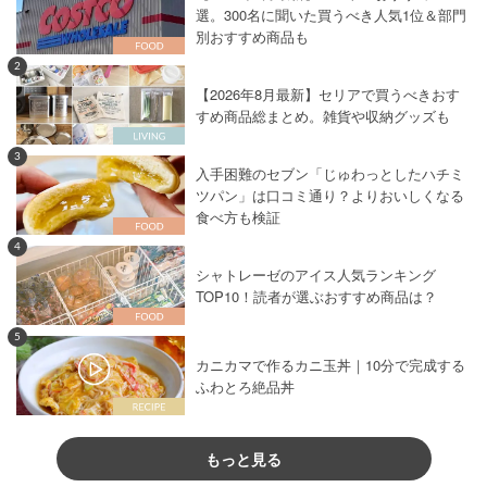
選。300名に聞いた買うべき人気1位＆部門
別おすすめ商品も
2
【2026年8月最新】セリアで買うべきおす
すめ商品総まとめ。雑貨や収納グッズも
3
入手困難のセブン「じゅわっとしたハチミ
ツパン」は口コミ通り？よりおいしくなる
食べ方も検証
4
シャトレーゼのアイス人気ランキング
TOP10！読者が選ぶおすすめ商品は？
5
カニカマで作るカニ玉丼｜10分で完成する
ふわとろ絶品丼
もっと見る