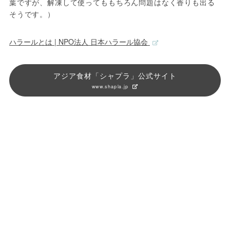
葉ですが、解凍して使ってももちろん問題はなく香りも出る
そうです。）
ハラールとは | NPO法人 日本ハラール協会
アジア食材「シャプラ」公式サイト
www.shapla.jp