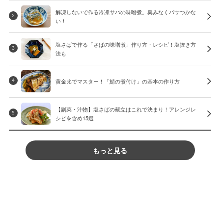
解凍しないで作る冷凍サバの味噌煮。臭みなくパサつかな
2
い！
塩さばで作る「さばの味噌煮」作り方・レシピ！塩抜き方
3
法も
黄金比でマスター！「鯖の煮付け」の基本の作り方
4
【副菜・汁物】塩さばの献立はこれで決まり！アレンジレ
5
シピを含め15選
もっと見る