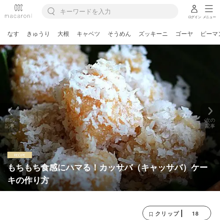
ログイン
メニュー
なす
きゅうり
大根
キャベツ
そうめん
ズッキーニ
ゴーヤ
ピーマ
前の
次の
記事
記事
もちもち食感にハマる！カッサバ（キャッサバ）ケー
キの作り方
18
クリップ