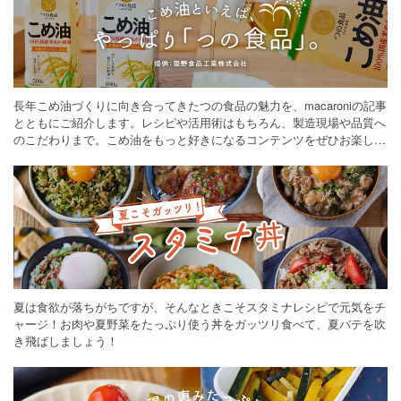
長年こめ油づくりに向き合ってきたつの食品の魅力を、macaroniの記事
とともにご紹介します。レシピや活用術はもちろん、製造現場や品質へ
のこだわりまで。こめ油をもっと好きになるコンテンツをぜひお楽しみ
ください。
夏は食欲が落ちがちですが、そんなときこそスタミナレシピで元気をチ
ャージ！お肉や夏野菜をたっぷり使う丼をガッツリ食べて、夏バテを吹
き飛ばしましょう！