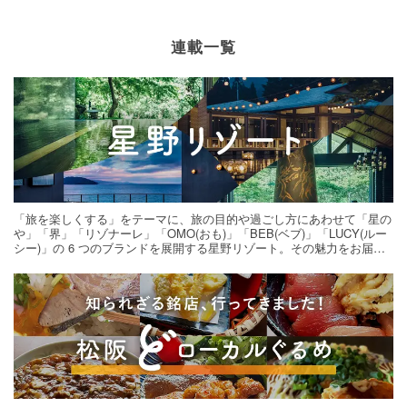
連載一覧
「旅を楽しくする」をテーマに、旅の目的や過ごし方にあわせて「星の
や」「界」「リゾナーレ」「OMO(おも)」「BEB(ベブ)」「LUCY(ルー
シー)」の 6 つのブランドを展開する星野リゾート。その魅力をお届け
する旅の連載。次の旅先探しのヒントにいかがですか？