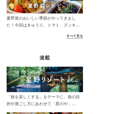
う！
夏野菜のおいしい季節がやってきまし
た！今回はきゅうり、トマト、ズッキー
ニなどを使ったレシピをご紹介します。
すべて見る
太陽の光をたっぷりあびた夏野菜は栄養
もたっぷり。美味しく食べてパワーチャ
ージしましょう♪
連載
「旅を楽しくする」をテーマに、旅の目
的や過ごし方にあわせて「星のや」
「界」「リゾナーレ」「OMO(おも)」「B