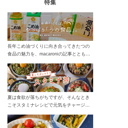
特集
長年こめ油づくりに向き合ってきたつの
食品の魅力を、macaroniの記事とともに
ご紹介します。レシピや活用術はもちろ
ん、製造現場や品質へのこだわりまで。
こめ油をもっと好きになるコンテンツを
ぜひお楽しみください。
夏は食欲が落ちがちですが、そんなとき
こそスタミナレシピで元気をチャージ！
お肉や夏野菜をたっぷり使う丼をガッツ
リ食べて、夏バテを吹き飛ばしましょ