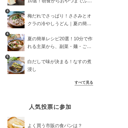
10選！朝食からおやつまでふん
わり食パンを楽しむアレンジ
3
梅だれでさっぱり！ささみとオ
クラの冷やしうどん｜夏の簡単
ランチに
4
夏の簡単レシピ20選！10分で作
れる主菜から、副菜・麺・ごは
んまで一気に紹介
5
白だしで味が決まる！なすの煮
浸し
すべて見る
人気投票に参加
よく買う市販の食パンは？