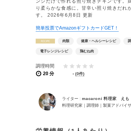
ンジだけで作れる照り焼きチキンです。
り柔らかな食感に。甘辛い照り焼きだれ
す。
2026年6月8日 更新
簡単投票でAmazonギフトカードGET！
肉類
健康・ヘルシーレシピ
電子レンジレシピ
鶏むね肉
調理時間
20 分
-
(0件)
ライター :
macaroni 料理家 えも
料理研究家｜調理師｜製菓アドバイ