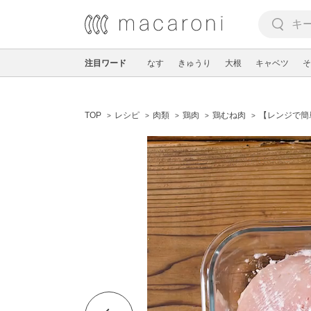
注目ワード
なす
きゅうり
大根
キャベツ
そ
TOP
レシピ
肉類
鶏肉
鶏むね肉
【レンジで簡