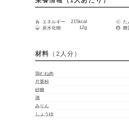
栄養情報（1人あたり）
215kcal
エネルギー
た
12g
炭水化物
糖
材料
（2人分）
鶏むね肉
片栗粉
砂糖
酒
みりん
しょうゆ