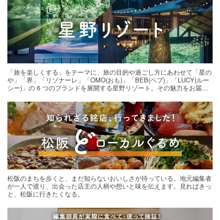
「旅を楽しくする」をテーマに、旅の目的や過ごし方にあわせて「星の
や」「界」「リゾナーレ」「OMO(おも)」「BEB(ベブ)」「LUCY(ルー
シー)」の 6 つのブランドを展開する星野リゾート。その魅力をお届け
する旅の連載。次の旅先探しのヒントにいかがですか？
松阪のまちを歩くと、まだ知らないおいしさが待っている。地元編集者
が一人で巡り、出会った店主の人柄や想いと味を伝えます。見ればきっ
と、松阪に行きたくなる。