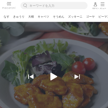
ログイン
メニュー
なす
きゅうり
大根
キャベツ
そうめん
ズッキーニ
ゴーヤ
ピーマ