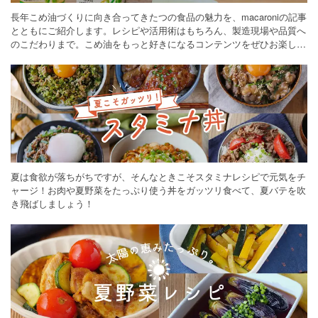
長年こめ油づくりに向き合ってきたつの食品の魅力を、macaroniの記事
とともにご紹介します。レシピや活用術はもちろん、製造現場や品質へ
のこだわりまで。こめ油をもっと好きになるコンテンツをぜひお楽しみ
ください。
夏は食欲が落ちがちですが、そんなときこそスタミナレシピで元気をチ
ャージ！お肉や夏野菜をたっぷり使う丼をガッツリ食べて、夏バテを吹
き飛ばしましょう！