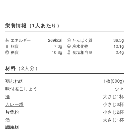
栄養情報（1人あたり）
エネルギー
269kcal
たんぱく質
36.5g
脂質
7.3g
炭水化物
12.1g
糖質
10.8g
食塩相当量
2.4g
（2人分）
材料
鶏むね肉
1枚(300g)
味付塩こしょう
少々
酒
大さじ1杯
カレー粉
小さじ2杯
片栗粉
小さじ2杯
酒
大さじ1杯
調味料