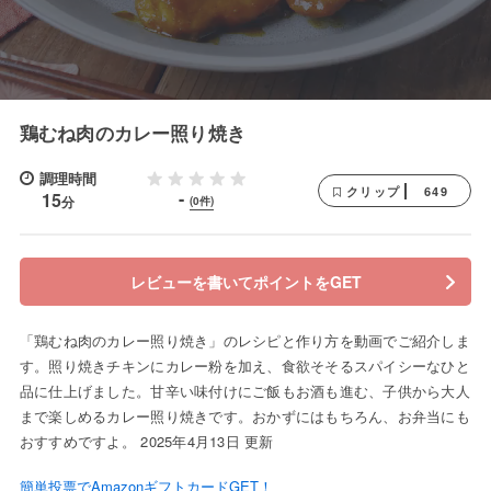
鶏むね肉のカレー照り焼き
調理時間
649
クリップ
-
15
分
(0件)
レビューを書いてポイントをGET
「鶏むね肉のカレー照り焼き」のレシピと作り方を動画でご紹介しま
す。照り焼きチキンにカレー粉を加え、食欲そそるスパイシーなひと
品に仕上げました。甘辛い味付けにご飯もお酒も進む、子供から大人
まで楽しめるカレー照り焼きです。おかずにはもちろん、お弁当にも
おすすめですよ。 2025年4月13日 更新
簡単投票でAmazonギフトカードGET！