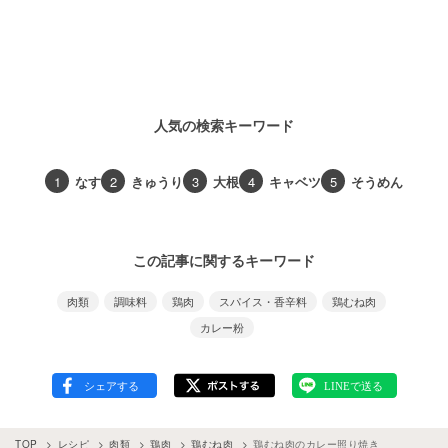
人気の検索キーワード
1
なす
2
きゅうり
3
大根
4
キャベツ
5
そうめん
この記事に関するキーワード
肉類
調味料
鶏肉
スパイス・香辛料
鶏むね肉
カレー粉
TOP
レシピ
肉類
鶏肉
鶏むね肉
鶏むね肉のカレー照り焼き