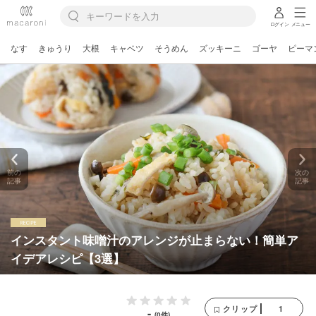
ログイン
メニュー
なす
きゅうり
大根
キャベツ
そうめん
ズッキーニ
ゴーヤ
ピーマ
前の
次の
記事
記事
インスタント味噌汁のアレンジが止まらない！簡単ア
イデアレシピ【3選】
1
クリップ
-
(0件)