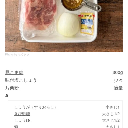
Photo by ちぐあさ
豚こま肉
300g
味付塩こしょう
少々
片栗粉
適量
A
しょうが（すりおろし）
小さじ1
きび砂糖
大さじ1/2
しょうゆ
大さじ1/2
酒
大さじ1