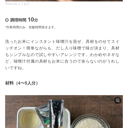
Photo by ちぐあさ
10
調理時間
分
*作業時間のみ、炊飯時間除きます。
洗ったお米にインスタント味噌汁を混ぜ、具材をのせてスイ
ッチオン！簡単ながらも、だし入り味噌で味が決まり、具材
もシンプルなので試しやすいアレンジです。わかめやネギな
ど、味噌汁付属の具材もお米に合うので余らないのがうれし
いですね。
材料（4〜5人分）