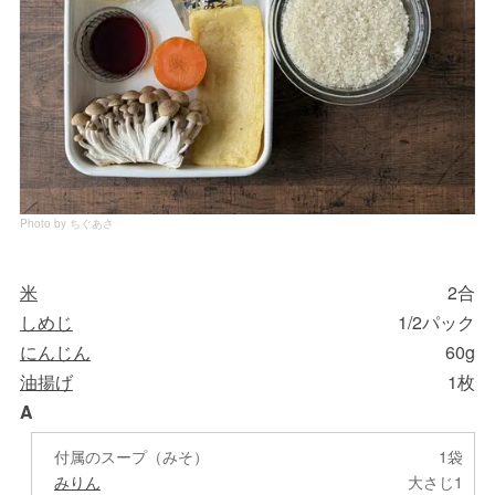
Photo by ちぐあさ
米
2合
しめじ
1/2パック
にんじん
60g
油揚げ
1枚
A
付属のスープ（みそ）
1袋
みりん
大さじ1