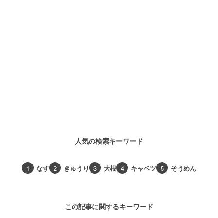
人気の検索キーワード
1
なす
2
きゅうり
3
大根
4
キャベツ
5
そうめん
この記事に関するキーワード