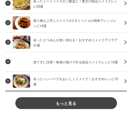
余ったミートソースがご馳走に！驚きの絶品リメイクレシ
1
ピ25選
残り物も上手にリメイク♪ラタトゥイユの簡単アレンジレ
2
シピ15選
余ったそうめんが使い切れる！おすすめリメイクアイデア
3
21選
捨てずに活用！角煮の煮汁で作る絶品リメイクレシピ10選
4
余ったハンバーグをおいしくリメイク！おすすめレシピ15
5
選
もっと見る