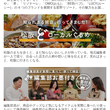
や」「界」「リゾナーレ」「OMO(おも)」「BEB(ベブ)」「LUCY(ルー
シー)」の 6 つのブランドを展開する星野リゾート。その魅力をお届け
する旅の連載。次の旅先探しのヒントにいかがですか？
松阪のまちを歩くと、まだ知らないおいしさが待っている。地元編集者
が一人で巡り、出会った店主の人柄や想いと味を伝えます。見ればきっ
と、松阪に行きたくなる。
編集部員が、商品やグッズなど気になるアイテムを実際に食べたり使っ
たりして徹底検証。編集部のお墨付きを決定します。さらに、編集部員