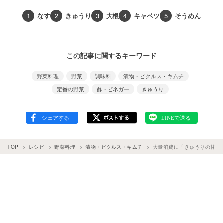
1
なす
2
きゅうり
3
大根
4
キャベツ
5
そうめん
この記事に関するキーワード
野菜料理
野菜
調味料
漬物・ピクルス・キムチ
定番の野菜
酢・ビネガー
きゅうり
TOP
レシピ
野菜料理
漬物・ピクルス・キムチ
大量消費に「きゅうりの甘酢