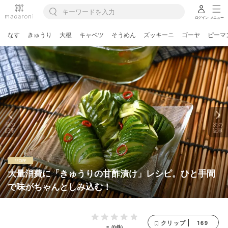
ログイン
メニュー
なす
きゅうり
大根
キャベツ
そうめん
ズッキーニ
ゴーヤ
ピーマ
前の
次の
記事
記事
大量消費に「きゅうりの甘酢漬け」レシピ。ひと手間
で味がちゃんとしみ込む！
169
クリップ
-
(0件)