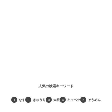
人気の検索キーワード
1
なす
2
きゅうり
3
大根
4
キャベツ
5
そうめん