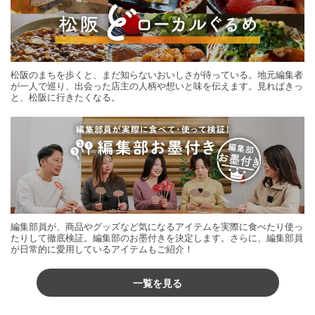
松阪のまちを歩くと、まだ知らないおいしさが待っている。地元編集者
が一人で巡り、出会った店主の人柄や想いと味を伝えます。見ればきっ
と、松阪に行きたくなる。
編集部員が、商品やグッズなど気になるアイテムを実際に食べたり使っ
たりして徹底検証。編集部のお墨付きを決定します。さらに、編集部員
が日常的に愛用しているアイテムもご紹介！
一覧を見る