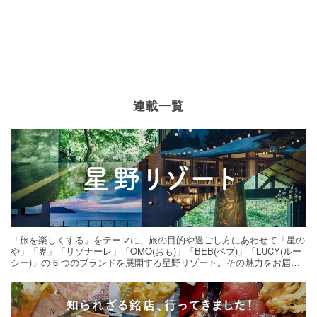
連載一覧
「旅を楽しくする」をテーマに、旅の目的や過ごし方にあわせて「星の
や」「界」「リゾナーレ」「OMO(おも)」「BEB(ベブ)」「LUCY(ルー
シー)」の 6 つのブランドを展開する星野リゾート。その魅力をお届け
する旅の連載。次の旅先探しのヒントにいかがですか？