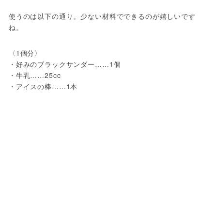
使うのは以下の通り。少ない材料でできるのが嬉しいです
ね。
〈1個分〉
・好みのブラックサンダー……1個
・牛乳……25cc
・アイスの棒……1本