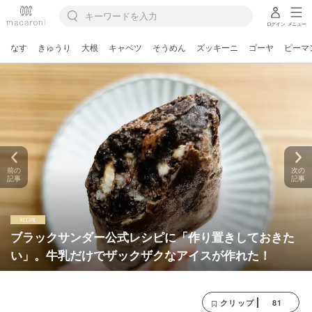
ログイン
メニュー
なす
きゅうり
大根
キャベツ
そうめん
ズッキーニ
ゴーヤ
ピーマ
前の
次の
記事
記事
ブラックサンダー公式レシピに「作り置きしておきた
い」。牛乳だけでザックザクなアイスが作れた！
81
クリップ