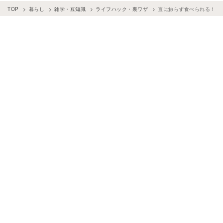
TOP
暮らし
雑学・豆知識
ライフハック・裏ワザ
直に触らず食べられる！コ