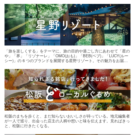
「旅を楽しくする」をテーマに、旅の目的や過ごし方にあわせて「星の
や」「界」「リゾナーレ」「OMO(おも)」「BEB(ベブ)」「LUCY(ルー
シー)」の 6 つのブランドを展開する星野リゾート。その魅力をお届け
する旅の連載。次の旅先探しのヒントにいかがですか？
松阪のまちを歩くと、まだ知らないおいしさが待っている。地元編集者
が一人で巡り、出会った店主の人柄や想いと味を伝えます。見ればきっ
と、松阪に行きたくなる。