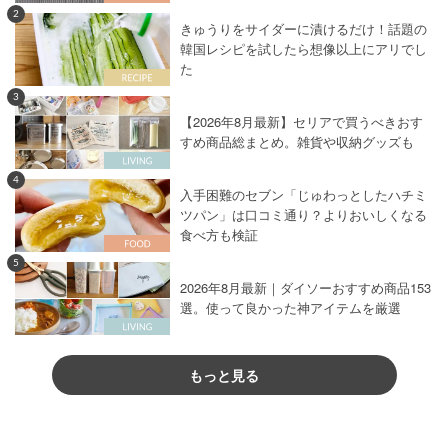
2
きゅうりをサイダーに漬けるだけ！話題の
韓国レシピを試したら想像以上にアリでし
た
3
【2026年8月最新】セリアで買うべきおす
すめ商品総まとめ。雑貨や収納グッズも
4
入手困難のセブン「じゅわっとしたハチミ
ツパン」は口コミ通り？よりおいしくなる
食べ方も検証
5
2026年8月最新｜ダイソーおすすめ商品153
選。使って良かった神アイテムを厳選
もっと見る