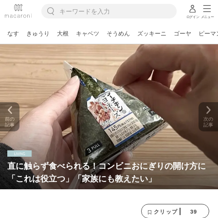
ログイン
メニュー
なす
きゅうり
大根
キャベツ
そうめん
ズッキーニ
ゴーヤ
ピーマ
前の
次の
記事
記事
直に触らず食べられる！コンビニおにぎりの開け方に
「これは役立つ」「家族にも教えたい」
39
クリップ