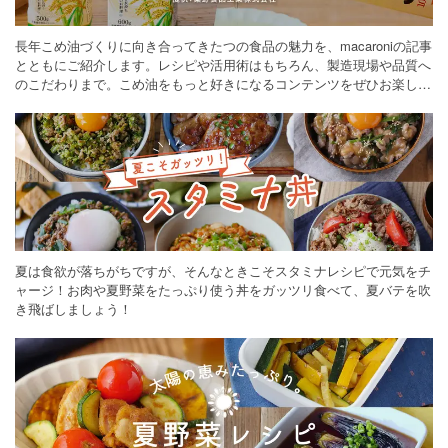
長年こめ油づくりに向き合ってきたつの食品の魅力を、macaroniの記事
とともにご紹介します。レシピや活用術はもちろん、製造現場や品質へ
のこだわりまで。こめ油をもっと好きになるコンテンツをぜひお楽しみ
ください。
夏は食欲が落ちがちですが、そんなときこそスタミナレシピで元気をチ
ャージ！お肉や夏野菜をたっぷり使う丼をガッツリ食べて、夏バテを吹
き飛ばしましょう！