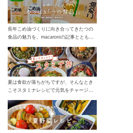
長年こめ油づくりに向き合ってきたつの
食品の魅力を、macaroniの記事とともに
ご紹介します。レシピや活用術はもちろ
ん、製造現場や品質へのこだわりまで。
こめ油をもっと好きになるコンテンツを
ぜひお楽しみください。
夏は食欲が落ちがちですが、そんなとき
こそスタミナレシピで元気をチャージ！
お肉や夏野菜をたっぷり使う丼をガッツ
リ食べて、夏バテを吹き飛ばしましょ
う！