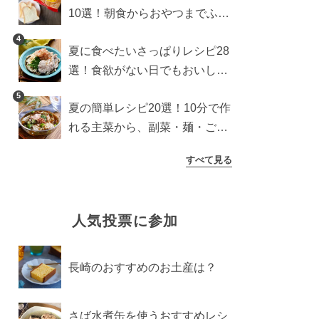
10選！朝食からおやつまでふん
わり食パンを楽しむアレンジ
4
夏に食べたいさっぱりレシピ28
選！食欲がない日でもおいしい
簡単おかず・麺・ごはん
5
夏の簡単レシピ20選！10分で作
れる主菜から、副菜・麺・ごは
んまで一気に紹介
すべて見る
人気投票に参加
長崎のおすすめのお土産は？
さば水煮缶を使うおすすめレシ