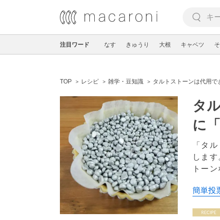
注目ワード
なす
きゅうり
大根
キャベツ
そ
TOP
レシピ
雑学・豆知識
タルトストーンは代用で
タ
に
「タル
します
トーン
簡単投票