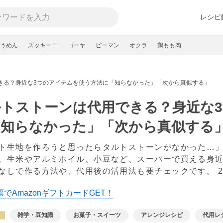
レシピ
うめん
ズッキーニ
ゴーヤ
ピーマン
オクラ
鶏もも肉
きる？身近な3つのアイテムを使う方法に「知らなかった」「次から真似する」
ルトストーンは代用できる？身近な
「知らなかった」「次から真似する
ト生地を作ろうと思ったらタルトストーンがなかった…」
。生米やアルミホイル、小豆など、スーパーで買える身近
なしで作る方法や、代用後の活用法も要チェックです。
でAmazonギフトカードGET！
雑学・豆知識
お菓子・スイーツ
アレンジレシピ
代用レ