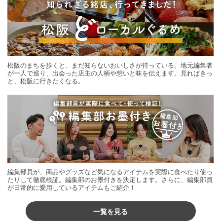
松阪のまちを歩くと、まだ知らないおいしさが待っている。地元編集者
が一人で巡り、出会った店主の人柄や想いと味を伝えます。見ればきっ
と、松阪に行きたくなる。
編集部員が、商品やグッズなど気になるアイテムを実際に食べたり使っ
たりして徹底検証。編集部のお墨付きを決定します。さらに、編集部員
が日常的に愛用しているアイテムもご紹介！
一覧を見る