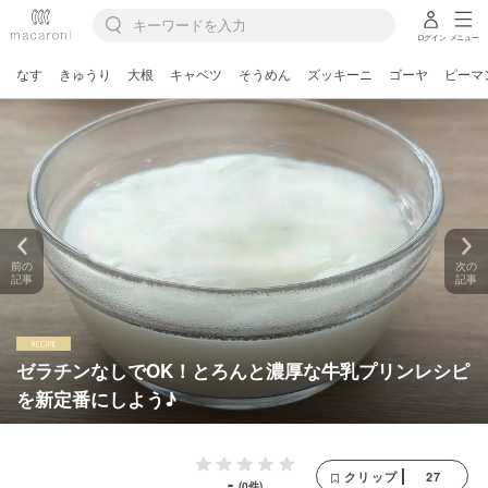
ログイン
メニュー
なす
きゅうり
大根
キャベツ
そうめん
ズッキーニ
ゴーヤ
ピーマ
前の
次の
記事
記事
ゼラチンなしでOK！とろんと濃厚な牛乳プリンレシピ
を新定番にしよう♪
27
クリップ
-
(0件)