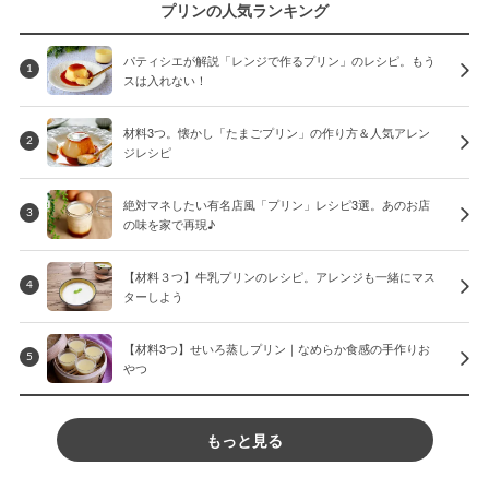
プリンの人気ランキング
パティシエが解説「レンジで作るプリン」のレシピ。もう
1
スは入れない！
材料3つ。懐かし「たまごプリン」の作り方＆人気アレン
2
ジレシピ
絶対マネしたい有名店風「プリン」レシピ3選。あのお店
3
の味を家で再現♪
【材料３つ】牛乳プリンのレシピ。アレンジも一緒にマス
4
ターしよう
【材料3つ】せいろ蒸しプリン｜なめらか食感の手作りお
5
やつ
もっと見る