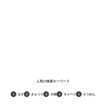
人気の検索キーワード
1
なす
2
きゅうり
3
大根
4
キャベツ
5
そうめん