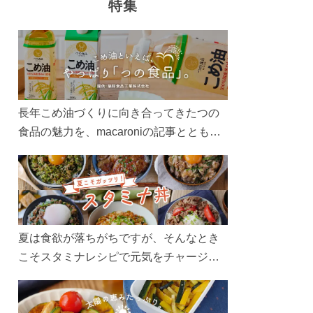
特集
長年こめ油づくりに向き合ってきたつの
食品の魅力を、macaroniの記事とともに
ご紹介します。レシピや活用術はもちろ
ん、製造現場や品質へのこだわりまで。
こめ油をもっと好きになるコンテンツを
ぜひお楽しみください。
夏は食欲が落ちがちですが、そんなとき
こそスタミナレシピで元気をチャージ！
お肉や夏野菜をたっぷり使う丼をガッツ
リ食べて、夏バテを吹き飛ばしましょ