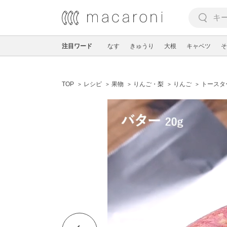
注目ワード
なす
きゅうり
大根
キャベツ
そ
TOP
レシピ
果物
りんご・梨
りんご
トースタ