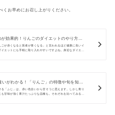
べくお早めにお召し上がりください。
のが効果的！りんごのダイエットのやり方と
ピを紹介
んごが赤くなると医者が青くなる」と言われるほど健康に良いイ
ダイエットにも手軽に取り入れやすいですよね。身近なダイエッ
っておきたい、りんごの効果やダイエット中の注意点を管理栄養
】違いがわかる！「りんご」の特徴や旬を知ろ
ける「ふじ」は、赤い色合いから甘そうに思えます。しかし青り
にも甘味が強く果汁たっぷりな品種も。それぞれを比べてみると
りますよ。この記事では、紅りんご、青・黄りんご別に12種類の
。