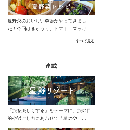
う！
夏野菜のおいしい季節がやってきまし
た！今回はきゅうり、トマト、ズッキー
ニなどを使ったレシピをご紹介します。
すべて見る
太陽の光をたっぷりあびた夏野菜は栄養
もたっぷり。美味しく食べてパワーチャ
ージしましょう♪
連載
「旅を楽しくする」をテーマに、旅の目
的や過ごし方にあわせて「星のや」
「界」「リゾナーレ」「OMO(おも)」「B