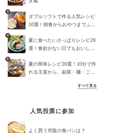
き風
3
ダブルソフトで作る人気レシピ
10選！朝食からおやつまでふん
わり食パンを楽しむアレンジ
4
夏に食べたいさっぱりレシピ28
選！食欲がない日でもおいしい
簡単おかず・麺・ごはん
5
夏の簡単レシピ20選！10分で作
れる主菜から、副菜・麺・ごは
んまで一気に紹介
すべて見る
人気投票に参加
よく買う市販の食パンは？