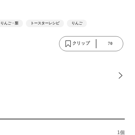
りんご・梨
トースターレシピ
りんご
クリップ
70
1個