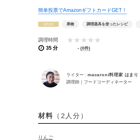
簡単投票でAmazonギフトカードGET！
果物
調理器具を使ったレシピ
調理時間
35 分
-
(0件)
ライター :
macaroni料理家 はまり
調理師｜フードコーディネーター
材料
（2人分）
りんご