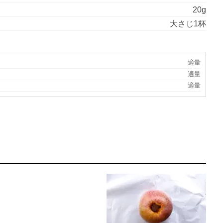
20g
大さじ1杯
適量
適量
適量