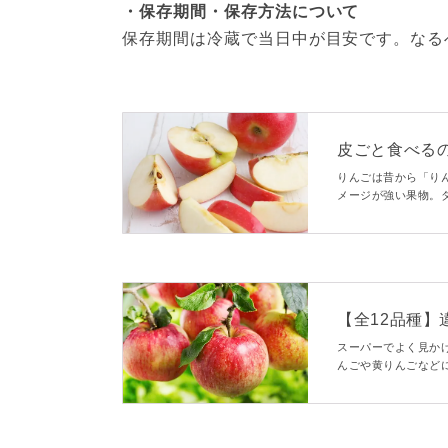
・保存期間・保存方法について
保存期間は冷蔵で当日中が目安です。なる
皮ごと食べる
ヘルシーレシ
りんごは昔から「り
メージが強い果物。
ト食材だからこそ知
士が解説します。
【全12品種
う
スーパーでよく見か
んごや黄りんごなど
味や食感に違いがあ
品種をご紹介します