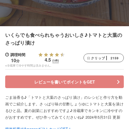
いくらでも食べられちゃうおいしさ♪トマトと大葉の
さっぱり漬け
調理時間
2159
クリップ
4.5
10
分
(1件)
※冷蔵庫で冷やす時間は含みません。
レビューを書いてポイントをGET
ごま油香る♪「トマトと大葉のさっぱり漬け」のレシピと作り方を動
画でご紹介します。さっぱり味の甘酢しょうゆにトマトと大葉を漬け
るひと品。夏の副菜におすすめですよ♪冷蔵庫でキンキンに冷やすの
がおすすめです。ぜひ作ってみてくださいね♪ 2024年5月31日 更新
簡単投票でAmazonギフトカードGET！