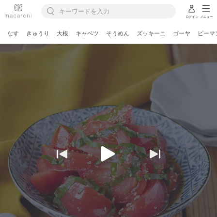
ログイン
メニュー
なす
きゅうり
大根
キャベツ
そうめん
ズッキーニ
ゴーヤ
ピーマ