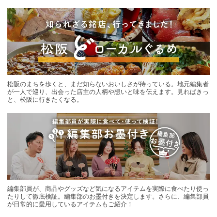
する旅の連載。次の旅先探しのヒントにいかがですか？
松阪のまちを歩くと、まだ知らないおいしさが待っている。地元編集者
が一人で巡り、出会った店主の人柄や想いと味を伝えます。見ればきっ
と、松阪に行きたくなる。
編集部員が、商品やグッズなど気になるアイテムを実際に食べたり使っ
たりして徹底検証。編集部のお墨付きを決定します。さらに、編集部員
が日常的に愛用しているアイテムもご紹介！