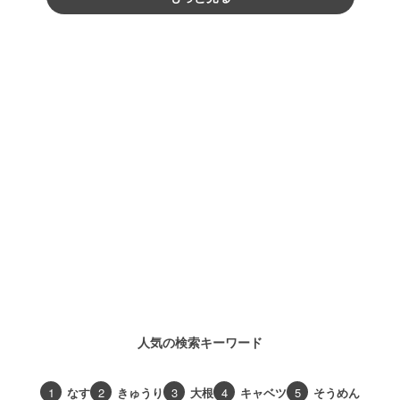
人気の検索キーワード
1
なす
2
きゅうり
3
大根
4
キャベツ
5
そうめん