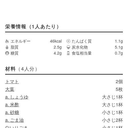
栄養情報（1人あたり）
エネルギー
46kcal
たんぱく質
1.1g
脂質
2.5g
炭水化物
5.1g
糖質
4.2g
食塩相当量
0.7g
（4人分）
材料
トマト
2個
大葉
5枚
a. しょうゆ
大さじ1杯
a. 米酢
大さじ1杯
a. 砂糖
小さじ1杯
a. ごま油
小さじ2杯
白いりごま
小さじ1杯