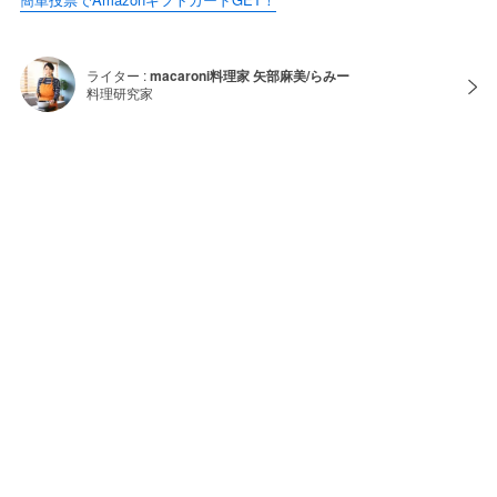
ライター :
macaroni料理家 矢部麻美/らみー
料理研究家