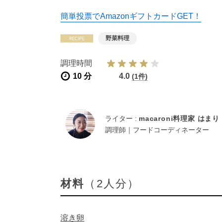
簡単投票でAmazonギフトカードGET！
野菜料理
調理時間
10 分
4.0
(1件)
ライター :
macaroni料理家 はまり
調理師｜フードコーディネーター
材料
（2人分）
溶き卵