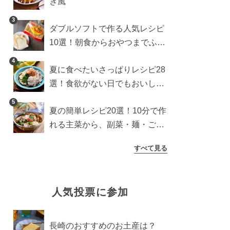
き風
3
ダブルソフトで作る人気レシピ
10選！朝食からおやつまでふん
わり食パンを楽しむアレンジ
4
夏に食べたいさっぱりレシピ28
選！食欲がない日でもおいしい
簡単おかず・麺・ごはん
5
夏の簡単レシピ20選！10分で作
れる主菜から、副菜・麺・ごは
んまで一気に紹介
すべて見る
人気投票に参加
長崎のおすすめのお土産は？