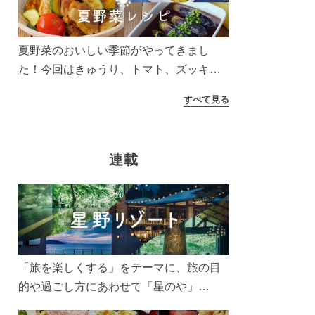
う！
夏野菜のおいしい季節がやってきまし
た！今回はきゅうり、トマト、ズッキー
ニなどを使ったレシピをご紹介します。
すべて見る
太陽の光をたっぷりあびた夏野菜は栄養
もたっぷり。美味しく食べてパワーチャ
ージしましょう♪
連載
「旅を楽しくする」をテーマに、旅の目
的や過ごし方にあわせて「星のや」
「界」「リゾナーレ」「OMO(おも)」「B