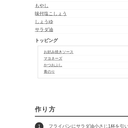
もやし
味付塩こしょう
しょうゆ
サラダ油
トッピング
お好み焼きソース
マヨネーズ
かつおぶし
青のり
作り方
フライパンにサラダ油小さじ1杯を引
1