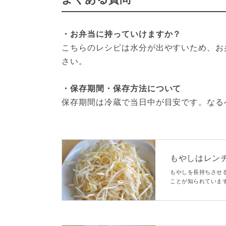
・お弁当に持っていけますか？
こちらのレシピは水分が出やすいため、お
さい。
・保存期間・保存方法について
保存期間は冷蔵で当日中が目安です。なる
もやしはレン
「これは助か
もやしを長持ちさせ
ことが知られていま
能になる模様。本記
表れるのかを比較し