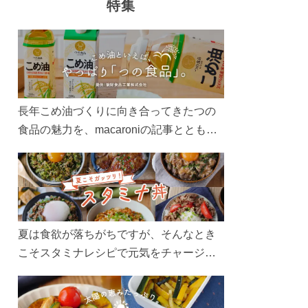
特集
長年こめ油づくりに向き合ってきたつの
食品の魅力を、macaroniの記事とともに
ご紹介します。レシピや活用術はもちろ
ん、製造現場や品質へのこだわりまで。
こめ油をもっと好きになるコンテンツを
ぜひお楽しみください。
夏は食欲が落ちがちですが、そんなとき
こそスタミナレシピで元気をチャージ！
お肉や夏野菜をたっぷり使う丼をガッツ
リ食べて、夏バテを吹き飛ばしましょ