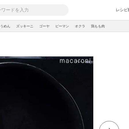
レシピ
うめん
ズッキーニ
ゴーヤ
ピーマン
オクラ
鶏もも肉