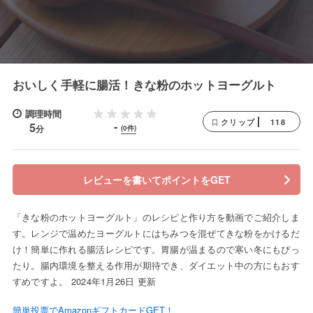
おいしく手軽に腸活！きな粉のホットヨーグルト
調理時間
118
クリップ
-
5
分
(0件)
レビューを書いてポイントをGET
「きな粉のホットヨーグルト」のレシピと作り方を動画でご紹介しま
す。レンジで温めたヨーグルトにはちみつを混ぜてきな粉をかけるだ
け！簡単に作れる腸活レシピです。胃腸が温まるので寒い冬にもぴっ
たり。腸内環境を整える作用が期待でき、ダイエット中の方にもおす
すめですよ。 2024年1月26日 更新
簡単投票でAmazonギフトカードGET！