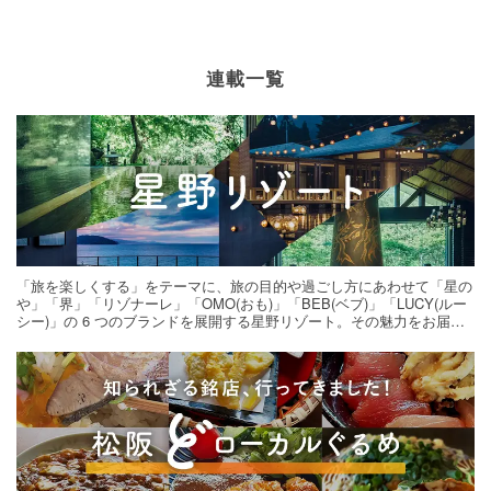
連載一覧
「旅を楽しくする」をテーマに、旅の目的や過ごし方にあわせて「星の
や」「界」「リゾナーレ」「OMO(おも)」「BEB(ベブ)」「LUCY(ルー
シー)」の 6 つのブランドを展開する星野リゾート。その魅力をお届け
する旅の連載。次の旅先探しのヒントにいかがですか？