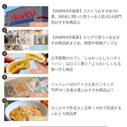
1
【2026年8月最新】コストコおすすめ121
選。300名に聞いた買うべき人気1位＆部門
別おすすめ商品も
2
【2026年8月最新】セリアで買うべきおす
すめ商品総まとめ。雑貨や収納グッズも
3
入手困難のセブン「じゅわっとしたハチミ
ツパン」は口コミ通り？よりおいしくなる
食べ方も検証
4
シャトレーゼのアイス人気ランキング
TOP10！読者が選ぶおすすめ商品は？
5
カニカマで作るカニ玉丼｜10分で完成する
ふわとろ絶品丼