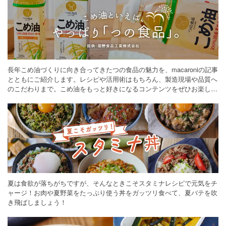
長年こめ油づくりに向き合ってきたつの食品の魅力を、macaroniの記事
とともにご紹介します。レシピや活用術はもちろん、製造現場や品質へ
のこだわりまで。こめ油をもっと好きになるコンテンツをぜひお楽しみ
ください。
夏は食欲が落ちがちですが、そんなときこそスタミナレシピで元気をチ
ャージ！お肉や夏野菜をたっぷり使う丼をガッツリ食べて、夏バテを吹
き飛ばしましょう！