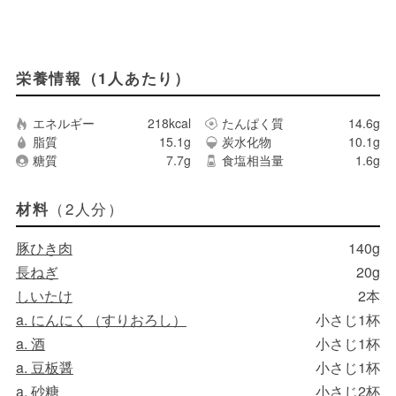
栄養情報（1人あたり）
エネルギー
218kcal
たんぱく質
14.6g
脂質
15.1g
炭水化物
10.1g
糖質
7.7g
食塩相当量
1.6g
（2人分）
材料
豚ひき肉
140g
長ねぎ
20g
しいたけ
2本
a. にんにく（すりおろし）
小さじ1杯
a. 酒
小さじ1杯
a. 豆板醤
小さじ1杯
a. 砂糖
小さじ2杯