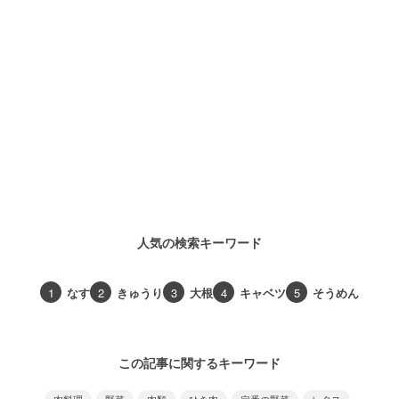
人気の検索キーワード
1
なす
2
きゅうり
3
大根
4
キャベツ
5
そうめん
この記事に関するキーワード