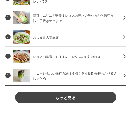
レシピ5選
野菜ソムリエが解説！レタスの基本の洗い方から保存方
2
法・手抜きテクまで
おつまみ大葉豆腐
3
レタスの消費におすすめ。レタスのお好み焼き
4
サニーレタスの保存方法は冷凍？爪楊枝!? 長持ちさせる方
5
法まとめ
もっと見る