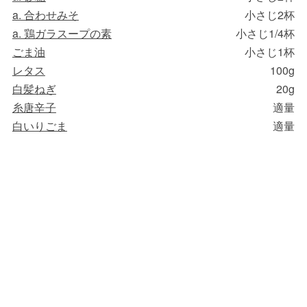
a. 合わせみそ
小さじ2杯
a. 鶏ガラスープの素
小さじ1/4杯
ごま油
小さじ1杯
レタス
100g
白髪ねぎ
20g
糸唐辛子
適量
白いりごま
適量