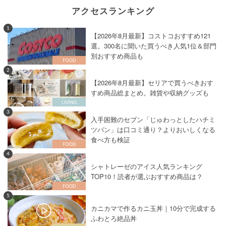
アクセスランキング
1
【2026年8月最新】コストコおすすめ121
選。300名に聞いた買うべき人気1位＆部門
別おすすめ商品も
2
【2026年8月最新】セリアで買うべきおす
すめ商品総まとめ。雑貨や収納グッズも
3
入手困難のセブン「じゅわっとしたハチミ
ツパン」は口コミ通り？よりおいしくなる
食べ方も検証
4
シャトレーゼのアイス人気ランキング
TOP10！読者が選ぶおすすめ商品は？
5
カニカマで作るカニ玉丼｜10分で完成する
ふわとろ絶品丼