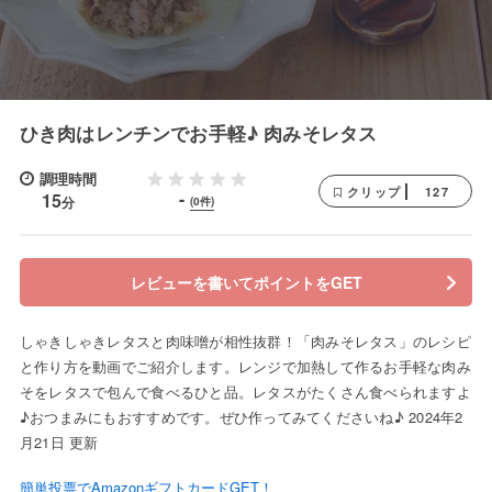
ひき肉はレンチンでお手軽♪ 肉みそレタス
調理時間
127
クリップ
-
15
分
(0件)
レビューを書いてポイントをGET
しゃきしゃきレタスと肉味噌が相性抜群！「肉みそレタス」のレシピ
と作り方を動画でご紹介します。レンジで加熱して作るお手軽な肉み
そをレタスで包んで食べるひと品。レタスがたくさん食べられますよ
♪おつまみにもおすすめです。ぜひ作ってみてくださいね♪ 2024年2
月21日 更新
簡単投票でAmazonギフトカードGET！