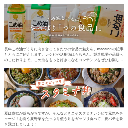
長年こめ油づくりに向き合ってきたつの食品の魅力を、macaroniの記事
とともにご紹介します。レシピや活用術はもちろん、製造現場や品質へ
のこだわりまで。こめ油をもっと好きになるコンテンツをぜひお楽しみ
ください。
夏は食欲が落ちがちですが、そんなときこそスタミナレシピで元気をチ
ャージ！お肉や夏野菜をたっぷり使う丼をガッツリ食べて、夏バテを吹
き飛ばしましょう！