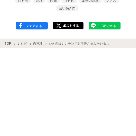
肉料理
野菜
肉類
ひき肉
定番の野菜
レタス
合い挽き肉
TOP
レシピ
肉料理
ひき肉はレンチンでお手軽♪ 肉みそレタス