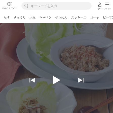
ログイン
メニュー
なす
きゅうり
大根
キャベツ
そうめん
ズッキーニ
ゴーヤ
ピーマ