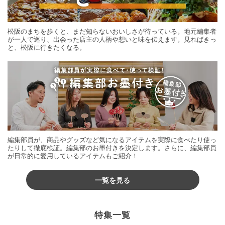
松阪のまちを歩くと、まだ知らないおいしさが待っている。地元編集者
が一人で巡り、出会った店主の人柄や想いと味を伝えます。見ればきっ
と、松阪に行きたくなる。
編集部員が、商品やグッズなど気になるアイテムを実際に食べたり使っ
たりして徹底検証。編集部のお墨付きを決定します。さらに、編集部員
が日常的に愛用しているアイテムもご紹介！
一覧を見る
特集一覧