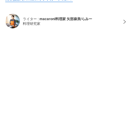
ライター :
macaroni料理家 矢部麻美/らみー
料理研究家