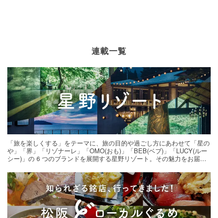
連載一覧
「旅を楽しくする」をテーマに、旅の目的や過ごし方にあわせて「星の
や」「界」「リゾナーレ」「OMO(おも)」「BEB(ベブ)」「LUCY(ルー
シー)」の 6 つのブランドを展開する星野リゾート。その魅力をお届け
する旅の連載。次の旅先探しのヒントにいかがですか？