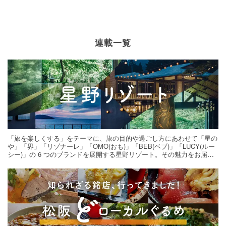
連載一覧
「旅を楽しくする」をテーマに、旅の目的や過ごし方にあわせて「星の
や」「界」「リゾナーレ」「OMO(おも)」「BEB(ベブ)」「LUCY(ルー
シー)」の 6 つのブランドを展開する星野リゾート。その魅力をお届け
する旅の連載。次の旅先探しのヒントにいかがですか？