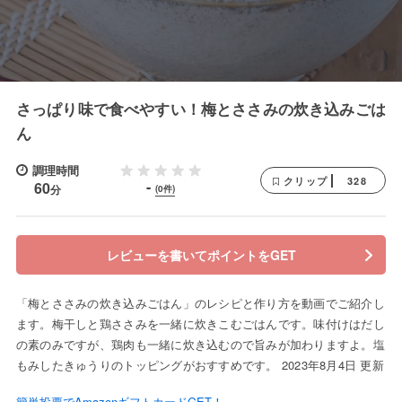
さっぱり味で食べやすい！梅とささみの炊き込みごは
ん
調理時間
328
クリップ
-
60
分
(0件)
レビューを書いてポイントをGET
「梅とささみの炊き込みごはん」のレシピと作り方を動画でご紹介し
ます。梅干しと鶏ささみを一緒に炊きこむごはんです。味付けはだし
の素のみですが、鶏肉も一緒に炊き込むので旨みが加わりますよ。塩
もみしたきゅうりのトッピングがおすすめです。 2023年8月4日 更新
簡単投票でAmazonギフトカードGET！