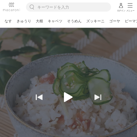
ログイン
メニュー
なす
きゅうり
大根
キャベツ
そうめん
ズッキーニ
ゴーヤ
ピーマ