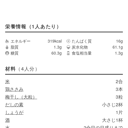
栄養情報（1人あたり）
エネルギー
319kcal
たんぱく質
16g
脂質
1.3g
炭水化物
61.1g
糖質
60.3g
食塩相当量
1.3g
（4人分）
材料
米
2合
鶏ささみ
3本
梅干し（大粒）
3粒
だしの素
小さじ2杯
しょうが
1片
酒
大さじ1杯
水
2合目の目盛りまで