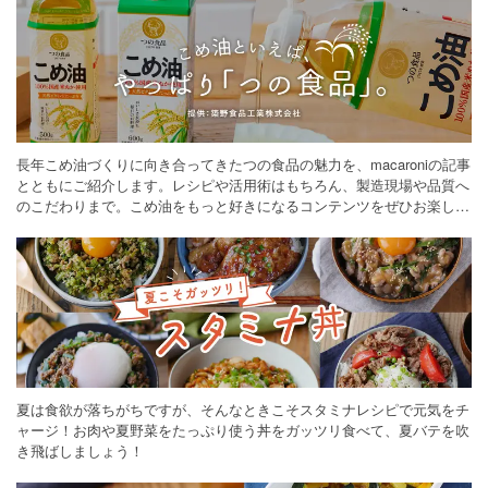
長年こめ油づくりに向き合ってきたつの食品の魅力を、macaroniの記事
とともにご紹介します。レシピや活用術はもちろん、製造現場や品質へ
のこだわりまで。こめ油をもっと好きになるコンテンツをぜひお楽しみ
ください。
夏は食欲が落ちがちですが、そんなときこそスタミナレシピで元気をチ
ャージ！お肉や夏野菜をたっぷり使う丼をガッツリ食べて、夏バテを吹
き飛ばしましょう！