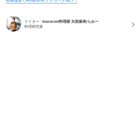
ライター :
macaroni料理家 矢部麻美/らみー
料理研究家