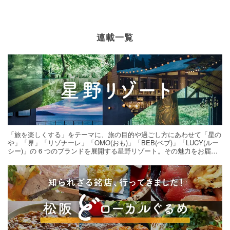
連載一覧
「旅を楽しくする」をテーマに、旅の目的や過ごし方にあわせて「星の
や」「界」「リゾナーレ」「OMO(おも)」「BEB(ベブ)」「LUCY(ルー
シー)」の 6 つのブランドを展開する星野リゾート。その魅力をお届け
する旅の連載。次の旅先探しのヒントにいかがですか？