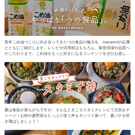
長年こめ油づくりに向き合ってきたつの食品の魅力を、macaroniの記事
とともにご紹介します。レシピや活用術はもちろん、製造現場や品質へ
のこだわりまで。こめ油をもっと好きになるコンテンツをぜひお楽しみ
ください。
夏は食欲が落ちがちですが、そんなときこそスタミナレシピで元気をチ
ャージ！お肉や夏野菜をたっぷり使う丼をガッツリ食べて、夏バテを吹
き飛ばしましょう！