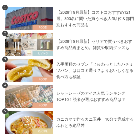
1
【2026年8月最新】コストコおすすめ121
選。300名に聞いた買うべき人気1位＆部門
別おすすめ商品も
2
【2026年8月最新】セリアで買うべきおす
すめ商品総まとめ。雑貨や収納グッズも
3
入手困難のセブン「じゅわっとしたハチミ
ツパン」は口コミ通り？よりおいしくなる
食べ方も検証
4
シャトレーゼのアイス人気ランキング
TOP10！読者が選ぶおすすめ商品は？
5
カニカマで作るカニ玉丼｜10分で完成する
ふわとろ絶品丼