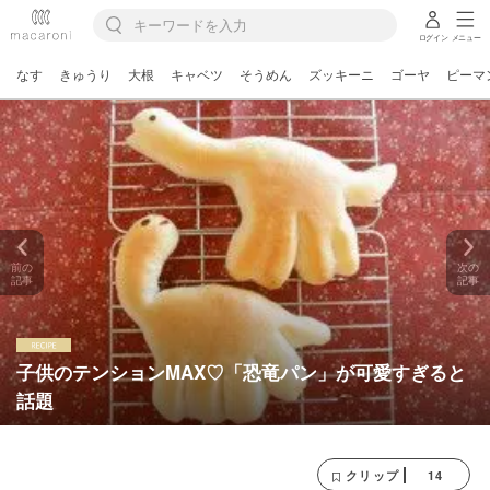
ログイン
メニュー
なす
きゅうり
大根
キャベツ
そうめん
ズッキーニ
ゴーヤ
ピーマ
前の
次の
記事
記事
子供のテンションMAX♡「恐竜パン」が可愛すぎると
話題
14
クリップ