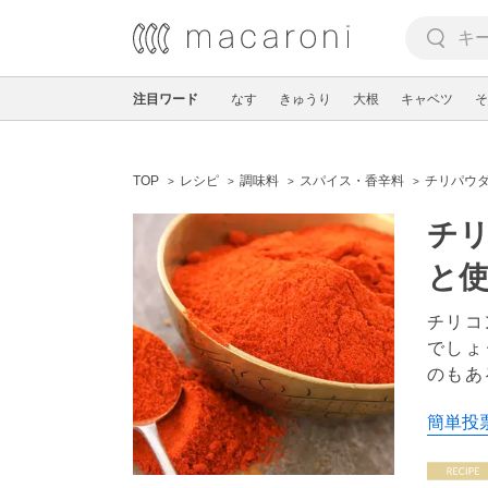
注目ワード
なす
きゅうり
大根
キャベツ
そ
TOP
レシピ
調味料
スパイス・香辛料
チリパウ
チリ
と
チリコ
でしょ
のもあ
簡単投票