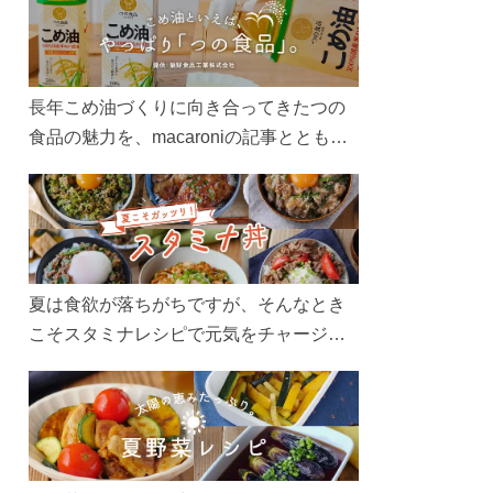
長年こめ油づくりに向き合ってきたつの
食品の魅力を、macaroniの記事とともに
ご紹介します。レシピや活用術はもちろ
ん、製造現場や品質へのこだわりまで。
こめ油をもっと好きになるコンテンツを
ぜひお楽しみください。
夏は食欲が落ちがちですが、そんなとき
こそスタミナレシピで元気をチャージ！
お肉や夏野菜をたっぷり使う丼をガッツ
リ食べて、夏バテを吹き飛ばしましょ
う！