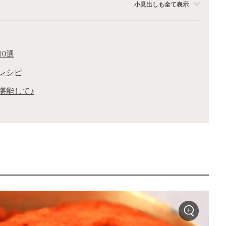
小見出しも全て表示
0選
レシピ
堪能して♪