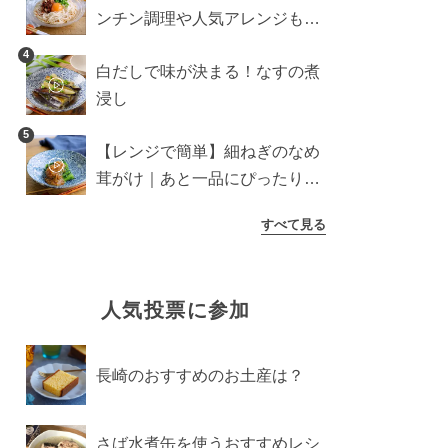
ンチン調理や人気アレンジも紹
介
4
白だしで味が決まる！なすの煮
浸し
5
【レンジで簡単】細ねぎのなめ
茸がけ｜あと一品にぴったり副
菜
すべて見る
人気投票に参加
長崎のおすすめのお土産は？
さば水煮缶を使うおすすめレシ