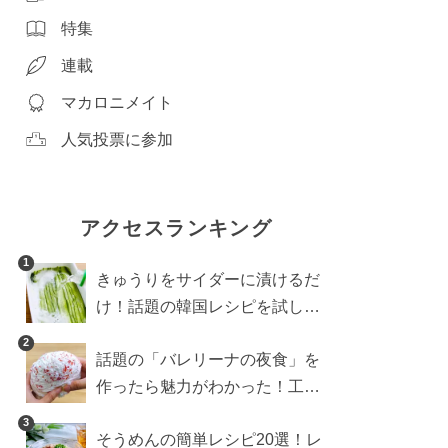
特集
連載
マカロニメイト
人気投票に参加
アクセスランキング
1
きゅうりをサイダーに漬けるだ
け！話題の韓国レシピを試した
ら想像以上にアリでした
2
話題の「バレリーナの夜食」を
作ったら魅力がわかった！工程
10分の作り方
3
そうめんの簡単レシピ20選！レ