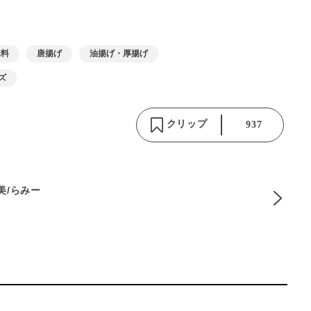
味料
唐揚げ
油揚げ・厚揚げ
ズ
クリップ
937
麻美/らみー