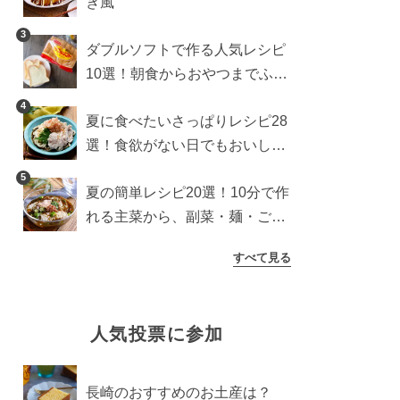
き風
3
ダブルソフトで作る人気レシピ
10選！朝食からおやつまでふん
わり食パンを楽しむアレンジ
4
夏に食べたいさっぱりレシピ28
選！食欲がない日でもおいしい
簡単おかず・麺・ごはん
5
夏の簡単レシピ20選！10分で作
れる主菜から、副菜・麺・ごは
んまで一気に紹介
すべて見る
人気投票に参加
長崎のおすすめのお土産は？