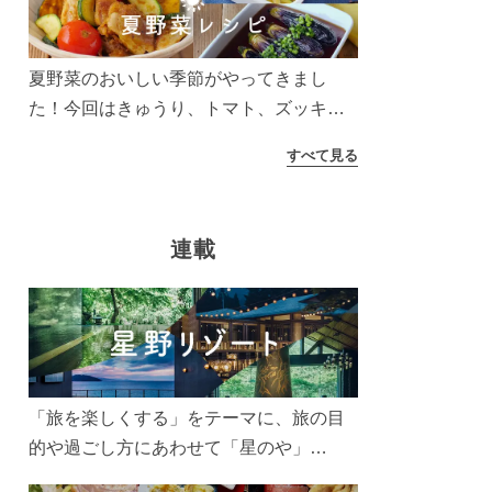
う！
夏野菜のおいしい季節がやってきまし
た！今回はきゅうり、トマト、ズッキー
ニなどを使ったレシピをご紹介します。
すべて見る
太陽の光をたっぷりあびた夏野菜は栄養
もたっぷり。美味しく食べてパワーチャ
ージしましょう♪
連載
「旅を楽しくする」をテーマに、旅の目
的や過ごし方にあわせて「星のや」
「界」「リゾナーレ」「OMO(おも)」「B