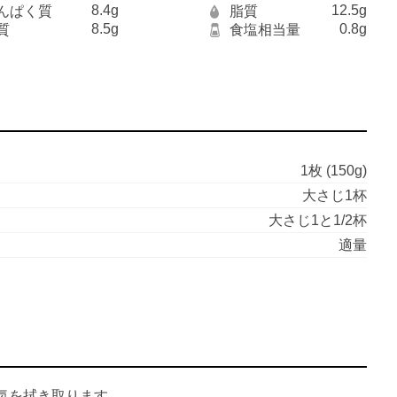
8.4g
12.5g
んぱく質
脂質
8.5g
0.8g
質
食塩相当量
1枚 (150g)
大さじ1杯
大さじ1と1/2杯
適量
気を拭き取ります。