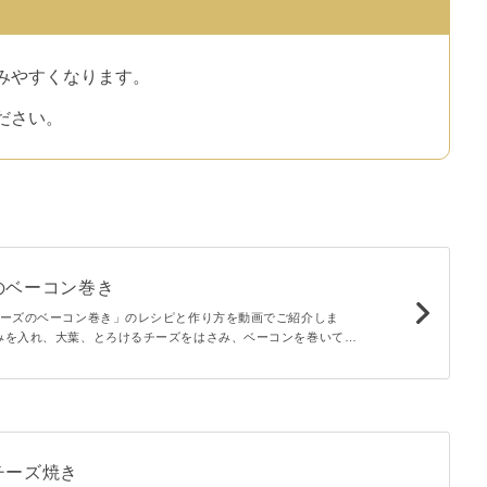
みやすくなります。
ださい。
のベーコン巻き
チーズのベーコン巻き」のレシピと作り方を動画でご紹介しま
みを入れ、大葉、とろけるチーズをはさみ、ベーコンを巻いて焼
リカリのベーコンがクセになりますよ♪おつまみやお弁当おかず
チーズ焼き