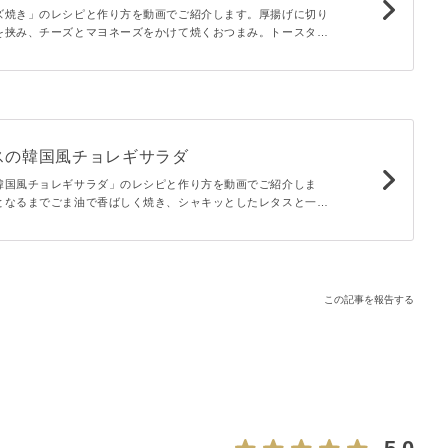
ズ焼き」のレシピと作り方を動画でご紹介します。厚揚げに切り
を挟み、チーズとマヨネーズをかけて焼くおつまみ。トースター
♪ビールと相性抜群なので、ぜひお酒のお供に作ってみてくださ
スの韓国風チョレギサラダ
韓国風チョレギサラダ」のレシピと作り方を動画でご紹介しま
となるまでごま油で香ばしく焼き、シャキッとしたレタスと一緒
ョレギサラダに仕上げました。おつまみに、普段の献立に大活躍
この記事を報告する