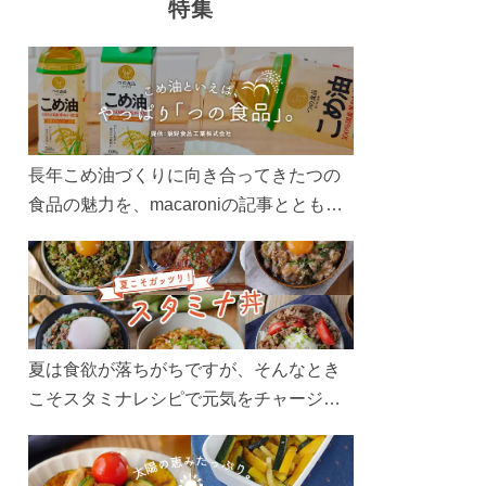
特集
長年こめ油づくりに向き合ってきたつの
食品の魅力を、macaroniの記事とともに
ご紹介します。レシピや活用術はもちろ
ん、製造現場や品質へのこだわりまで。
こめ油をもっと好きになるコンテンツを
ぜひお楽しみください。
夏は食欲が落ちがちですが、そんなとき
こそスタミナレシピで元気をチャージ！
お肉や夏野菜をたっぷり使う丼をガッツ
リ食べて、夏バテを吹き飛ばしましょ