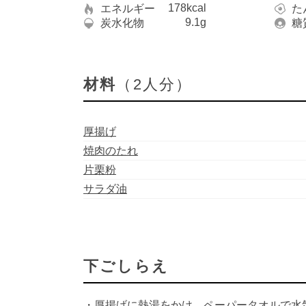
178kcal
エネルギー
た
9.1g
炭水化物
糖
材料
（2人分）
厚揚げ
焼肉のたれ
片栗粉
サラダ油
下ごしらえ
・厚揚げに熱湯をかけ、ペーパータオルで水