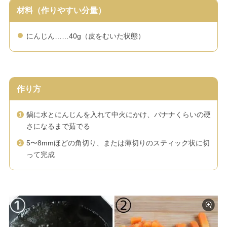
材料（作りやすい分量）
にんじん……40g（皮をむいた状態）
作り方
鍋に水とにんじんを入れて中火にかけ、バナナくらいの硬
さになるまで茹でる
5〜8mmほどの角切り、または薄切りのスティック状に切
って完成