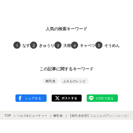
人気の検索キーワード
1
なす
2
きゅうり
3
大根
4
キャベツ
5
そうめん
この記事に関するキーワード
離乳食
よみものレシピ
TOP
ヘルス&ビューティー
離乳食
【離乳食後期】にんじんのアレンジレシピ4