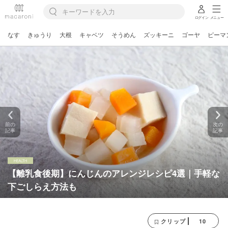
ログイン
メニュー
なす
きゅうり
大根
キャベツ
そうめん
ズッキーニ
ゴーヤ
ピーマ
前の
次の
記事
記事
【離乳食後期】にんじんのアレンジレシピ4選｜手軽な
下ごしらえ方法も
10
クリップ