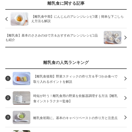
離乳食に関する記事
【離乳食中期】にんじんのアレンジレシピ3選｜簡単な下ごしら
え方法も解説
【離乳食】基本のささみのゆで方＆おすすめアレンジレシピ2品
も紹介
離乳食の人気ランキング
【離乳食後期】野菜スティックの作り方＆手づかみ食べで
1
取り入れるポイントを解説
時短が叶う！離乳食用の野菜を炊飯器調理する方法【離乳
2
食インストラクター監修】
離乳食初期に。基本のキャベツペーストの作り方と注意点
3