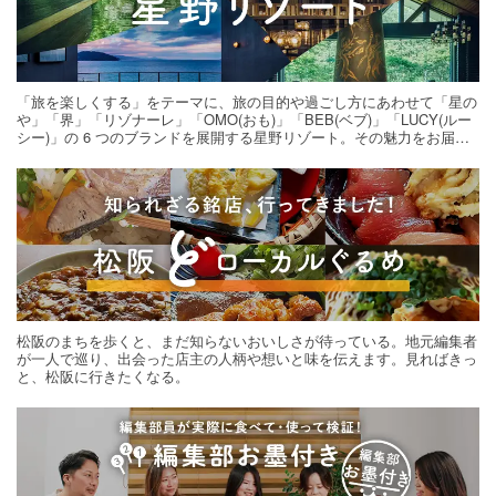
「旅を楽しくする」をテーマに、旅の目的や過ごし方にあわせて「星の
や」「界」「リゾナーレ」「OMO(おも)」「BEB(ベブ)」「LUCY(ルー
シー)」の 6 つのブランドを展開する星野リゾート。その魅力をお届け
する旅の連載。次の旅先探しのヒントにいかがですか？
松阪のまちを歩くと、まだ知らないおいしさが待っている。地元編集者
が一人で巡り、出会った店主の人柄や想いと味を伝えます。見ればきっ
と、松阪に行きたくなる。