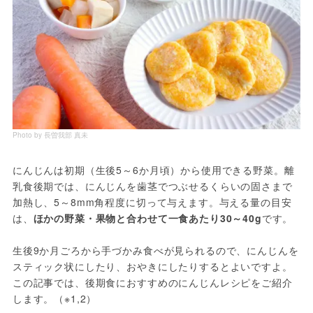
Photo by 長曽我部 真未
にんじんは初期（生後5～6か月頃）から使用できる野菜。離
乳食後期では、にんじんを歯茎でつぶせるくらいの固さまで
加熱し、5～8mm角程度に切って与えます。与える量の目安
は、
ほかの野菜・果物と合わせて一食あたり30～40g
です。
生後9か月ごろから手づかみ食べが見られるので、にんじんを
スティック状にしたり、おやきにしたりするとよいですよ。
この記事では、後期食におすすめのにんじんレシピをご紹介
します。（※1,2）