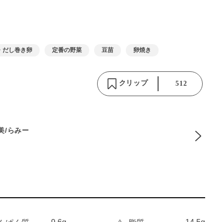
・だし巻き卵
定番の野菜
豆苗
卵焼き
クリップ
512
麻美/らみー