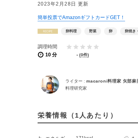
2023年2月28日 更新
簡単投票でAmazonギフトカードGET！
卵料理
野菜
卵
卵焼き
調理時間
10 分
-
(0件)
ライター :
macaroni料理家 矢部
料理研究家
栄養情報（1人あたり）