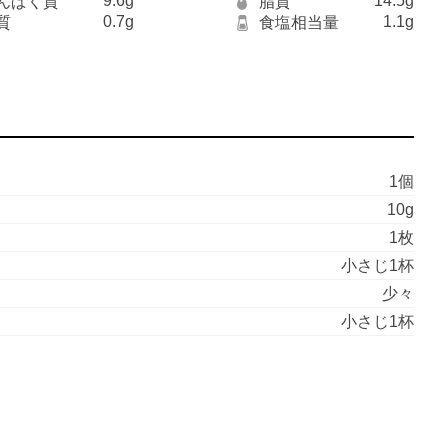
9.6g
14.5g
んぱく質
脂質
0.7g
1.1g
質
食塩相当量
1個
10g
1枚
小さじ1杯
少々
小さじ1杯