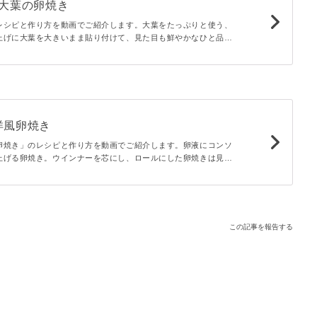
♪大葉の卵焼き
レシピと作り方を動画でご紹介します。大葉をたっぷりと使う、
上げに大葉を大きいまま貼り付けて、見た目も鮮やかなひと品で
したい副菜おかずにぴったり。ふわっと香るおだしがたまりませ
費におすすめです！
洋風卵焼き
卵焼き」のレシピと作り方を動画でご紹介します。卵液にコンソ
上げる卵焼き。ウインナーを芯にし、ロールにした卵焼きは見た
当のすき間おかずにもぴったりですよ。身近な材料で作れるので
この記事を報告する