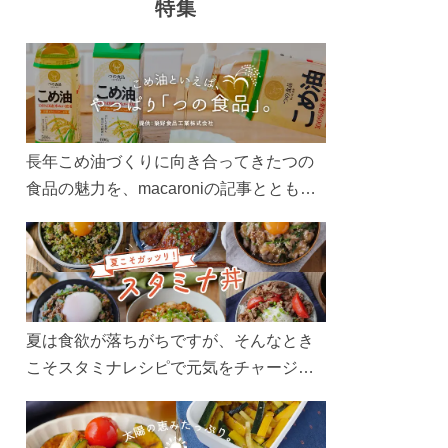
特集
長年こめ油づくりに向き合ってきたつの
食品の魅力を、macaroniの記事とともに
ご紹介します。レシピや活用術はもちろ
ん、製造現場や品質へのこだわりまで。
こめ油をもっと好きになるコンテンツを
ぜひお楽しみください。
夏は食欲が落ちがちですが、そんなとき
こそスタミナレシピで元気をチャージ！
お肉や夏野菜をたっぷり使う丼をガッツ
リ食べて、夏バテを吹き飛ばしましょ