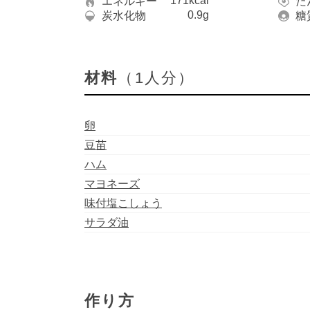
171kcal
エネルギー
た
0.9g
炭水化物
糖
材料
（1人分）
卵
豆苗
ハム
マヨネーズ
味付塩こしょう
サラダ油
作り方