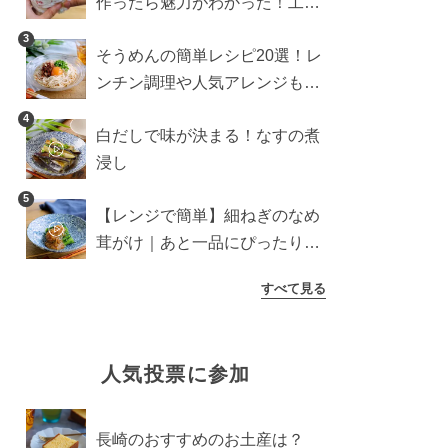
作ったら魅力がわかった！工程
10分の作り方
3
そうめんの簡単レシピ20選！レ
ンチン調理や人気アレンジも紹
介
4
白だしで味が決まる！なすの煮
浸し
5
【レンジで簡単】細ねぎのなめ
茸がけ｜あと一品にぴったり副
菜
すべて見る
人気投票に参加
長崎のおすすめのお土産は？