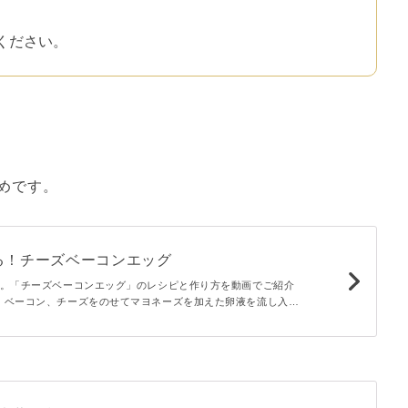
。
ください。
めです。
る！チーズベーコンエッグ
ず。「チーズベーコンエッグ」のレシピと作り方を動画でご紹介
、ベーコン、チーズをのせてマヨネーズを加えた卵液を流し入れ
わいい食べやすいサイズのベーコンエッグ。10分でパパッと簡単
にもおすすめですよ。