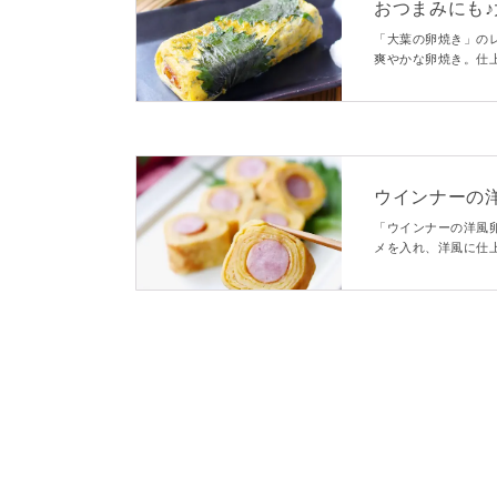
おつまみにも
「大葉の卵焼き」の
爽やかな卵焼き。仕
す。ボリュームを出
んよ。大葉や卵の消
ウインナーの
「ウインナーの洋風
メを入れ、洋風に仕
目もかわいく、お弁
とっても簡単です。