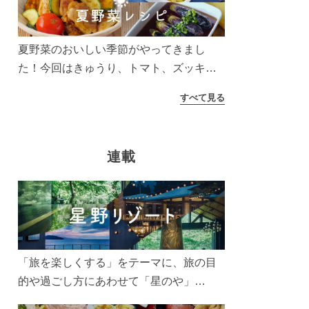
う！
夏野菜のおいしい季節がやってきまし
た！今回はきゅうり、トマト、ズッキー
ニなどを使ったレシピをご紹介します。
すべて見る
太陽の光をたっぷりあびた夏野菜は栄養
もたっぷり。美味しく食べてパワーチャ
ージしましょう♪
連載
「旅を楽しくする」をテーマに、旅の目
的や過ごし方にあわせて「星のや」
「界」「リゾナーレ」「OMO(おも)」「B