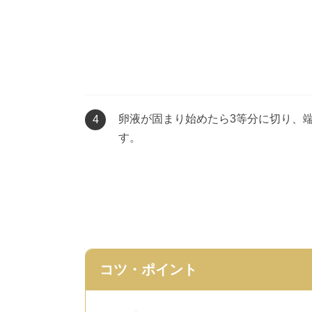
卵液が固まり始めたら3等分に切り、
4
す。
コツ・ポイント