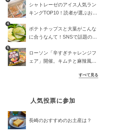
シャトレーゼのアイス人気ラン
検証
キングTOP10！読者が選ぶおす
すめ商品は？
4
ポテトチップスと大葉がこんな
に合うなんて！SNSで話題の食
べ方に手が止まらなくなった
5
ローソン「辛すぎチャレンジフ
ェア」開催。キムチと麻辣風の
激辛注意な2品を食べ比べ
すべて見る
人気投票に参加
長崎のおすすめのお土産は？