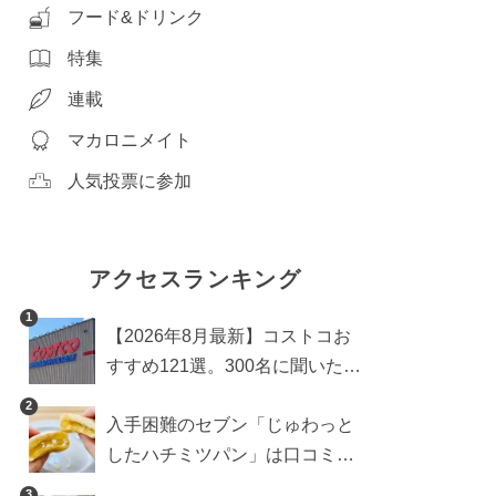
フード&ドリンク
特集
連載
マカロニメイト
人気投票に参加
アクセスランキング
1
【2026年8月最新】コストコお
すすめ121選。300名に聞いた買
うべき人気1位＆部門別おすす
2
入手困難のセブン「じゅわっと
め商品も
したハチミツパン」は口コミ通
り？よりおいしくなる食べ方も
3