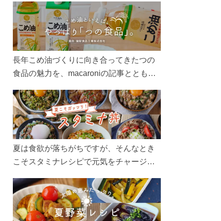
長年こめ油づくりに向き合ってきたつの
食品の魅力を、macaroniの記事とともに
ご紹介します。レシピや活用術はもちろ
ん、製造現場や品質へのこだわりまで。
こめ油をもっと好きになるコンテンツを
ぜひお楽しみください。
夏は食欲が落ちがちですが、そんなとき
こそスタミナレシピで元気をチャージ！
お肉や夏野菜をたっぷり使う丼をガッツ
リ食べて、夏バテを吹き飛ばしましょ
う！