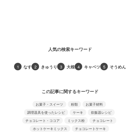
人気の検索キーワード
1
なす
2
きゅうり
3
大根
4
キャベツ
5
そうめん
この記事に関するキーワード
お菓子・スイーツ
粉類
お菓子材料
調理器具を使ったレシピ
ケーキ
炊飯器レシピ
チョコレート・ココア
ミックス粉
チョコレート
ホットケーキミックス
チョコレートケーキ