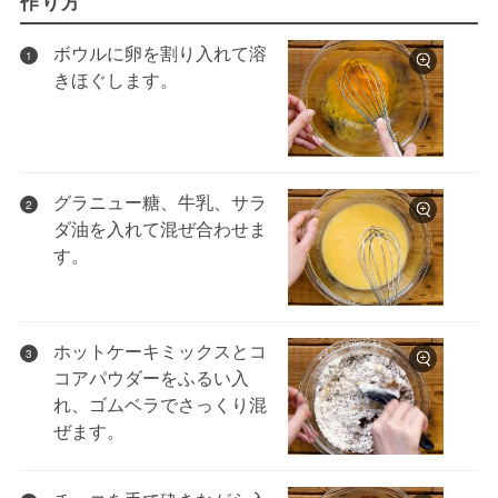
作り方
ボウルに卵を割り入れて溶
1
きほぐします。
グラニュー糖、牛乳、サラ
2
ダ油を入れて混ぜ合わせま
す。
ホットケーキミックスとコ
3
コアパウダーをふるい入
れ、ゴムベラでさっくり混
ぜます。