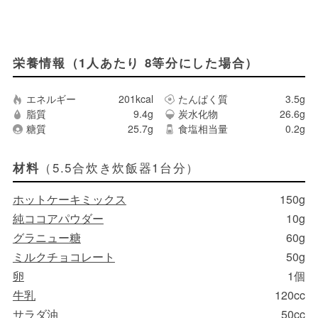
栄養情報（1人あたり 8等分にした場合）
エネルギー
201kcal
たんぱく質
3.5g
脂質
9.4g
炭水化物
26.6g
糖質
25.7g
食塩相当量
0.2g
（5.5合炊き炊飯器1台分）
材料
ホットケーキミックス
150g
純ココアパウダー
10g
グラニュー糖
60g
ミルクチョコレート
50g
卵
1個
牛乳
120cc
サラダ油
50cc