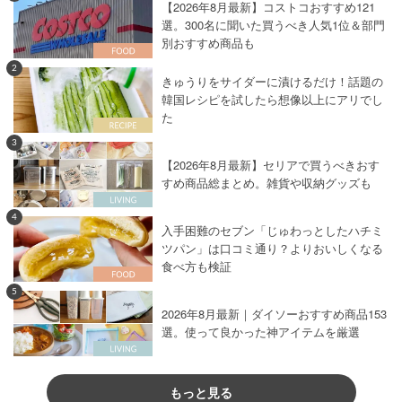
【2026年8月最新】コストコおすすめ121
選。300名に聞いた買うべき人気1位＆部門
別おすすめ商品も
2
きゅうりをサイダーに漬けるだけ！話題の
韓国レシピを試したら想像以上にアリでし
た
3
【2026年8月最新】セリアで買うべきおす
すめ商品総まとめ。雑貨や収納グッズも
4
入手困難のセブン「じゅわっとしたハチミ
ツパン」は口コミ通り？よりおいしくなる
食べ方も検証
5
2026年8月最新｜ダイソーおすすめ商品153
選。使って良かった神アイテムを厳選
もっと見る