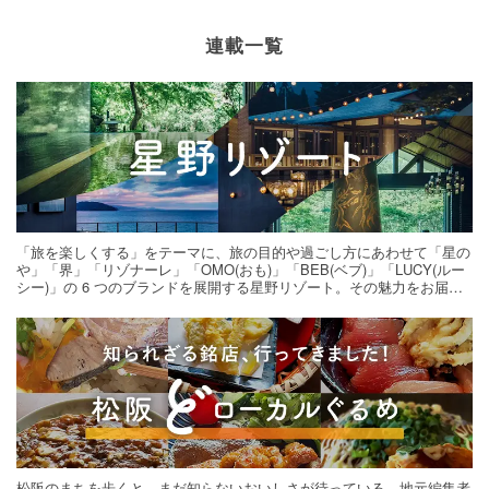
連載一覧
「旅を楽しくする」をテーマに、旅の目的や過ごし方にあわせて「星の
や」「界」「リゾナーレ」「OMO(おも)」「BEB(ベブ)」「LUCY(ルー
シー)」の 6 つのブランドを展開する星野リゾート。その魅力をお届け
する旅の連載。次の旅先探しのヒントにいかがですか？
松阪のまちを歩くと、まだ知らないおいしさが待っている。地元編集者