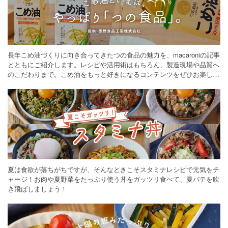
長年こめ油づくりに向き合ってきたつの食品の魅力を、macaroniの記事
とともにご紹介します。レシピや活用術はもちろん、製造現場や品質へ
のこだわりまで。こめ油をもっと好きになるコンテンツをぜひお楽しみ
ください。
夏は食欲が落ちがちですが、そんなときこそスタミナレシピで元気をチ
ャージ！お肉や夏野菜をたっぷり使う丼をガッツリ食べて、夏バテを吹
き飛ばしましょう！