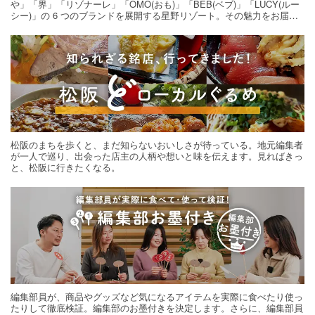
や」「界」「リゾナーレ」「OMO(おも)」「BEB(ベブ)」「LUCY(ルー
シー)」の 6 つのブランドを展開する星野リゾート。その魅力をお届け
する旅の連載。次の旅先探しのヒントにいかがですか？
松阪のまちを歩くと、まだ知らないおいしさが待っている。地元編集者
が一人で巡り、出会った店主の人柄や想いと味を伝えます。見ればきっ
と、松阪に行きたくなる。
編集部員が、商品やグッズなど気になるアイテムを実際に食べたり使っ
たりして徹底検証。編集部のお墨付きを決定します。さらに、編集部員