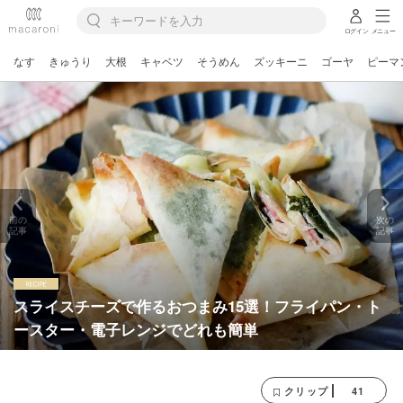
ログイン
メニュー
なす
きゅうり
大根
キャベツ
そうめん
ズッキーニ
ゴーヤ
ピーマ
前の
次の
記事
記事
スライスチーズで作るおつまみ15選！フライパン・ト
ースター・電子レンジでどれも簡単
41
クリップ