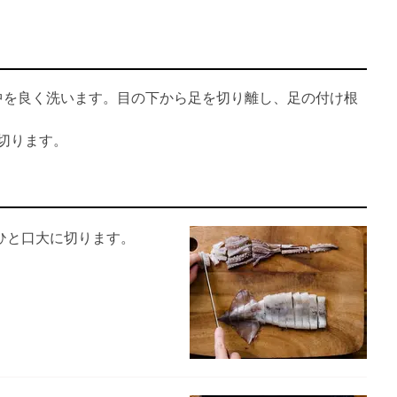
の中を良く洗います。目の下から足を切り離し、足の付け根
切ります。
ひと口大に切ります。