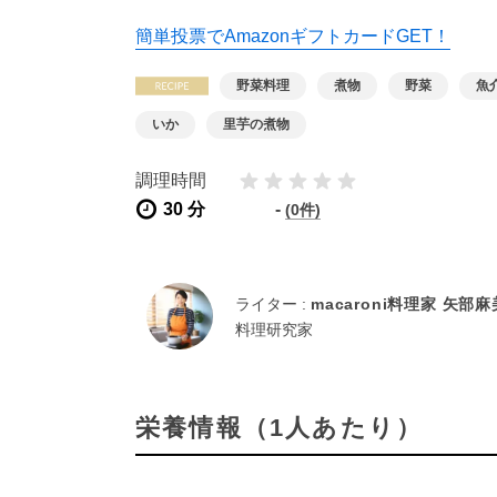
簡単投票でAmazonギフトカードGET！
野菜料理
煮物
野菜
魚
いか
里芋の煮物
調理時間
30 分
-
(0件)
ライター :
macaroni料理家 矢部
料理研究家
栄養情報（1人あたり）