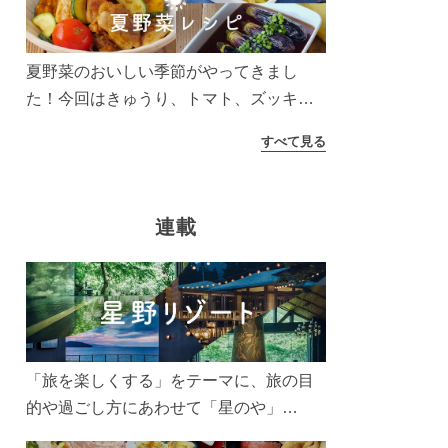
う！
夏野菜のおいしい季節がやってきまし
た！今回はきゅうり、トマト、ズッキー
ニなどを使ったレシピをご紹介します。
すべて見る
太陽の光をたっぷりあびた夏野菜は栄養
もたっぷり。美味しく食べてパワーチャ
ージしましょう♪
連載
「旅を楽しくする」をテーマに、旅の目
的や過ごし方にあわせて「星のや」
「界」「リゾナーレ」「OMO(おも)」「B