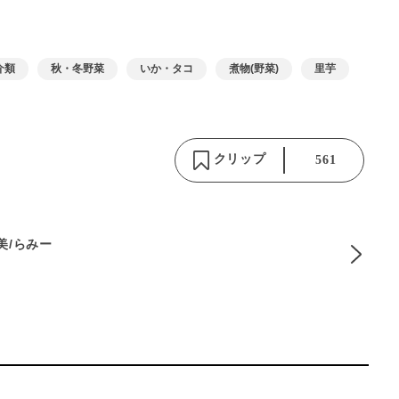
介類
秋・冬野菜
いか・タコ
煮物(野菜)
里芋
クリップ
561
麻美/らみー