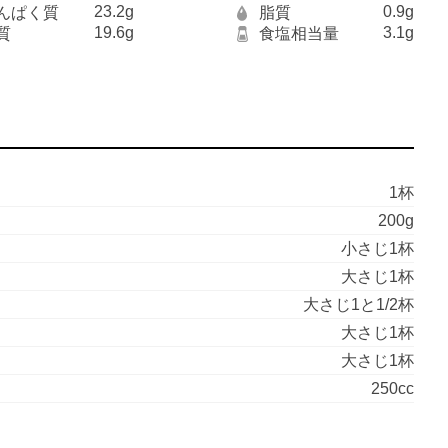
23.2g
0.9g
んぱく質
脂質
19.6g
3.1g
質
食塩相当量
1杯
200g
小さじ1杯
大さじ1杯
大さじ1と1/2杯
大さじ1杯
大さじ1杯
250cc