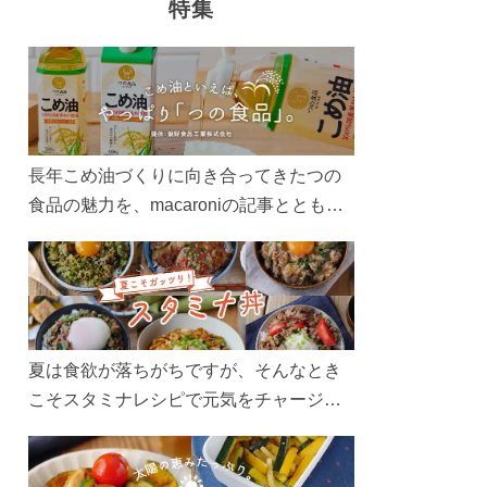
特集
長年こめ油づくりに向き合ってきたつの
食品の魅力を、macaroniの記事とともに
ご紹介します。レシピや活用術はもちろ
ん、製造現場や品質へのこだわりまで。
こめ油をもっと好きになるコンテンツを
ぜひお楽しみください。
夏は食欲が落ちがちですが、そんなとき
こそスタミナレシピで元気をチャージ！
お肉や夏野菜をたっぷり使う丼をガッツ
リ食べて、夏バテを吹き飛ばしましょ