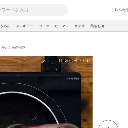
レシピ
うめん
ズッキーニ
ゴーヤ
ピーマン
オクラ
鶏もも肉
いかと里芋の煮物