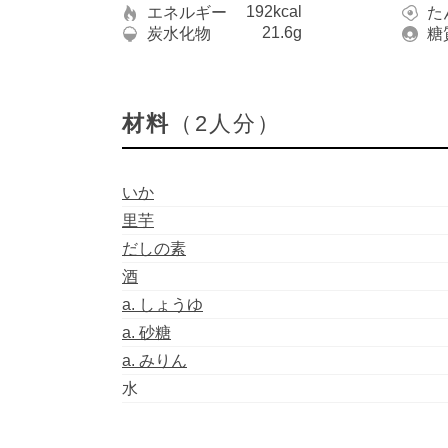
192kcal
エネルギー
た
21.6g
炭水化物
糖
材料
（2人分）
いか
里芋
だしの素
酒
a. しょうゆ
a. 砂糖
a. みりん
水