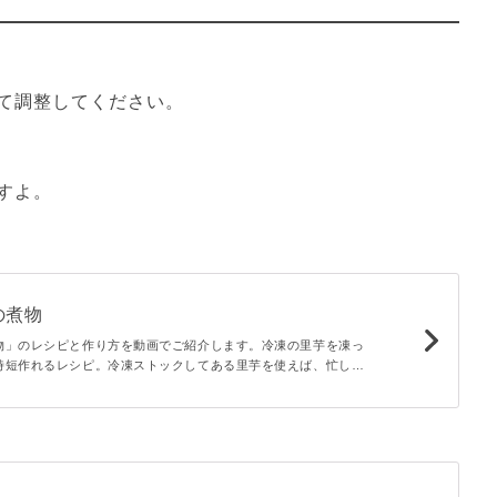
て調整してください。
すよ。
の煮物
物」のレシピと作り方を動画でご紹介します。冷凍の里芋を凍っ
時短作れるレシピ。冷凍ストックしてある里芋を使えば、忙しい
りないときにもぴったり！味が染みた里芋は、ぱくぱく食べれる