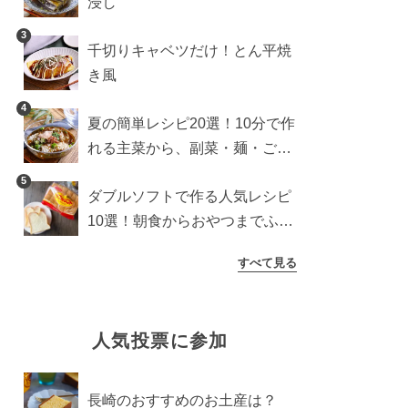
浸し
3
千切りキャベツだけ！とん平焼
き風
4
夏の簡単レシピ20選！10分で作
れる主菜から、副菜・麺・ごは
んまで一気に紹介
5
ダブルソフトで作る人気レシピ
10選！朝食からおやつまでふん
わり食パンを楽しむアレンジ
すべて見る
人気投票に参加
長崎のおすすめのお土産は？