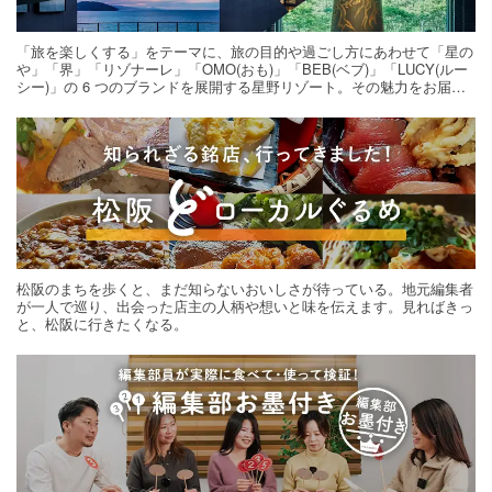
「旅を楽しくする」をテーマに、旅の目的や過ごし方にあわせて「星の
や」「界」「リゾナーレ」「OMO(おも)」「BEB(ベブ)」「LUCY(ルー
シー)」の 6 つのブランドを展開する星野リゾート。その魅力をお届け
する旅の連載。次の旅先探しのヒントにいかがですか？
松阪のまちを歩くと、まだ知らないおいしさが待っている。地元編集者
が一人で巡り、出会った店主の人柄や想いと味を伝えます。見ればきっ
と、松阪に行きたくなる。