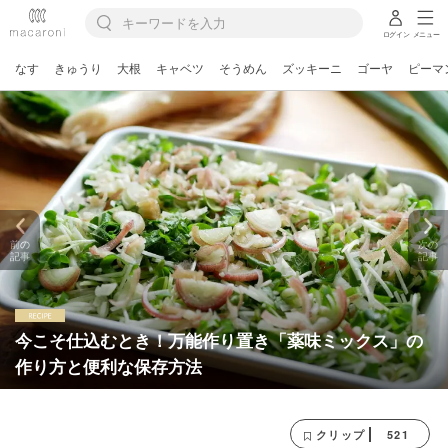
ログイン
メニュー
なす
きゅうり
大根
キャベツ
そうめん
ズッキーニ
ゴーヤ
ピーマ
前の
次の
記事
記事
今こそ仕込むとき！万能作り置き「薬味ミックス」の
作り方と便利な保存方法
521
クリップ