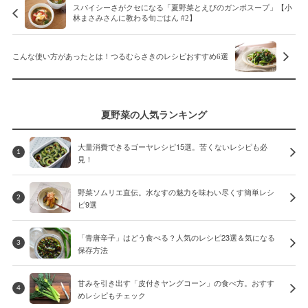
スパイシーさがクセになる「夏野菜とえびのガンボスープ」【小
林まさみさんに教わる旬ごはん #2】
こんな使い方があったとは！つるむらさきのレシピおすすめ6選
夏野菜の人気ランキング
大量消費できるゴーヤレシピ15選。苦くないレシピも必
1
見！
野菜ソムリエ直伝。水なすの魅力を味わい尽くす簡単レシ
2
ピ9選
「青唐辛子」はどう食べる？人気のレシピ23選＆気になる
3
保存方法
甘みを引き出す「皮付きヤングコーン」の食べ方。おすす
4
めレシピもチェック