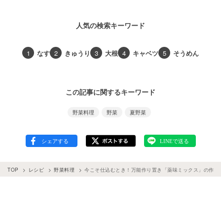
人気の検索キーワード
1
なす
2
きゅうり
3
大根
4
キャベツ
5
そうめん
この記事に関するキーワード
野菜料理
野菜
夏野菜
TOP
レシピ
野菜料理
今こそ仕込むとき！万能作り置き「薬味ミックス」の作り