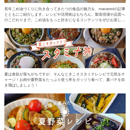
長年こめ油づくりに向き合ってきたつの食品の魅力を、macaroniの記事
とともにご紹介します。レシピや活用術はもちろん、製造現場や品質へ
のこだわりまで。こめ油をもっと好きになるコンテンツをぜひお楽しみ
ください。
夏は食欲が落ちがちですが、そんなときこそスタミナレシピで元気をチ
ャージ！お肉や夏野菜をたっぷり使う丼をガッツリ食べて、夏バテを吹
き飛ばしましょう！