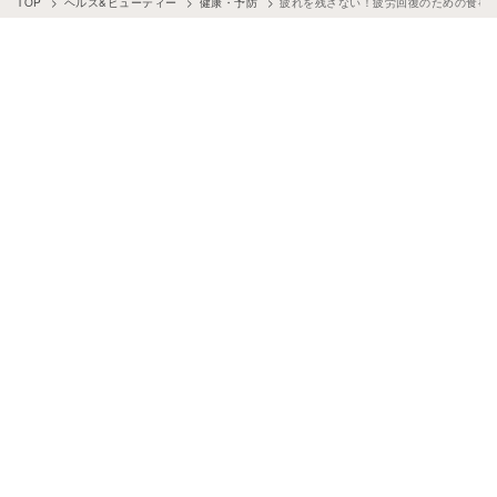
TOP
ヘルス&ビューティー
健康・予防
疲れを残さない！疲労回復のための食事