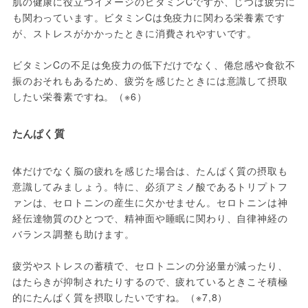
肌の健康に役立つイメージのビタミンCですが、じつは疲労に
も関わっています。ビタミンCは免疫力に関わる栄養素です
が、ストレスがかかったときに消費されやすいです。
ビタミンCの不足は免疫力の低下だけでなく、倦怠感や食欲不
振のおそれもあるため、疲労を感じたときには意識して摂取
したい栄養素ですね。（※6）
たんぱく質
体だけでなく脳の疲れを感じた場合は、たんぱく質の摂取も
意識してみましょう。特に、必須アミノ酸であるトリプトフ
ァンは、セロトニンの産生に欠かせません。セロトニンは神
経伝達物質のひとつで、精神面や睡眠に関わり、自律神経の
バランス調整も助けます。
疲労やストレスの蓄積で、セロトニンの分泌量が減ったり、
はたらきが抑制されたりするので、疲れているときこそ積極
的にたんぱく質を摂取したいですね。（※7,8）