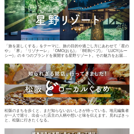
「旅を楽しくする」をテーマに、旅の目的や過ごし方にあわせて「星の
や」「界」「リゾナーレ」「OMO(おも)」「BEB(ベブ)」「LUCY(ルー
シー)」の 6 つのブランドを展開する星野リゾート。その魅力をお届け
する旅の連載。次の旅先探しのヒントにいかがですか？
松阪のまちを歩くと、まだ知らないおいしさが待っている。地元編集者
が一人で巡り、出会った店主の人柄や想いと味を伝えます。見ればきっ
と、松阪に行きたくなる。