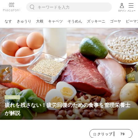
ログイン
メニュー
なす
きゅうり
大根
キャベツ
そうめん
ズッキーニ
ゴーヤ
ピーマ
前の
次の
記事
記事
疲れを残さない！疲労回復のための食事を管理栄養士
が解説
79
クリップ