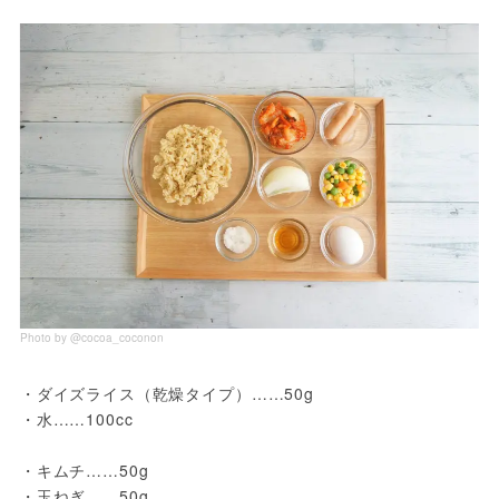
Photo by @cocoa_coconon
・ダイズライス（乾燥タイプ）……50g
・水……100cc
・キムチ……50g
・玉ねぎ……50g