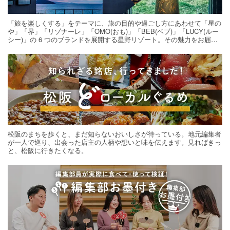
「旅を楽しくする」をテーマに、旅の目的や過ごし方にあわせて「星の
や」「界」「リゾナーレ」「OMO(おも)」「BEB(ベブ)」「LUCY(ルー
シー)」の 6 つのブランドを展開する星野リゾート。その魅力をお届け
する旅の連載。次の旅先探しのヒントにいかがですか？
松阪のまちを歩くと、まだ知らないおいしさが待っている。地元編集者
が一人で巡り、出会った店主の人柄や想いと味を伝えます。見ればきっ
と、松阪に行きたくなる。