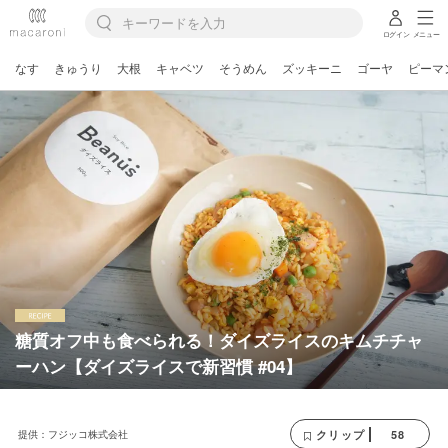
ログイン
メニュー
なす
きゅうり
大根
キャベツ
そうめん
ズッキーニ
ゴーヤ
ピーマ
糖質オフ中も食べられる！ダイズライスのキムチチャ
ーハン【ダイズライスで新習慣 #04】
提供：フジッコ株式会社
58
クリップ