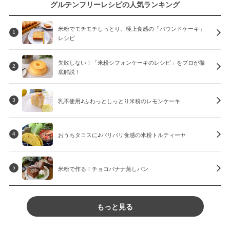
グルテンフリーレシピの人気ランキング
米粉でモチモチしっとり。極上食感の「パウンドケーキ」
1
レシピ
失敗しない！「米粉シフォンケーキのレシピ」をプロが徹
2
底解説！
乳不使用♪ふわっとしっとり米粉のレモンケーキ
3
おうちタコスに♪パリパリ食感の米粉トルティーヤ
4
米粉で作る！チョコバナナ蒸しパン
5
もっと見る