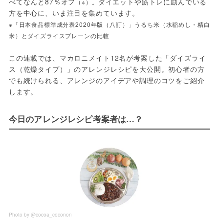
べてなんと87％オフ
ダイエットや筋トレに励んでいる
（※）。
⽅を中⼼に、いま注⽬を集めています。
※「日本食品標準成分表2020年版（八訂）」うるち米（水稲めし・精白
米）とダイズライスプレーンの比較
この連載では、マカロニメイト12名が考案した「ダイズライ
ス（乾燥タイプ）」のアレンジレシピを⼤公開。初⼼者の⽅
でも続けられる、アレンジのアイデアや調理のコツをご紹介
します。
今日のアレンジレシピ考案者は…？
Photo by @cocoa_coconon