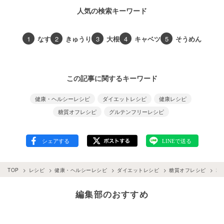
人気の検索キーワード
1
なす
2
きゅうり
3
大根
4
キャベツ
5
そうめん
この記事に関するキーワード
健康・ヘルシーレシピ
ダイエットレシピ
健康レシピ
糖質オフレシピ
グルテンフリーレシピ
TOP
レシピ
健康・ヘルシーレシピ
ダイエットレシピ
糖質オフレシピ
糖
編集部のおすすめ