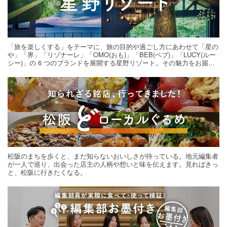
「旅を楽しくする」をテーマに、旅の目的や過ごし方にあわせて「星の
や」「界」「リゾナーレ」「OMO(おも)」「BEB(ベブ)」「LUCY(ルー
シー)」の 6 つのブランドを展開する星野リゾート。その魅力をお届け
する旅の連載。次の旅先探しのヒントにいかがですか？
松阪のまちを歩くと、まだ知らないおいしさが待っている。地元編集者
が一人で巡り、出会った店主の人柄や想いと味を伝えます。見ればきっ
と、松阪に行きたくなる。