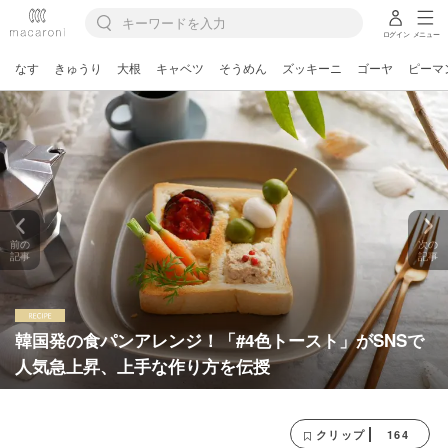
ログイン
メニュー
なす
きゅうり
大根
キャベツ
そうめん
ズッキーニ
ゴーヤ
ピーマ
前の
次の
記事
記事
韓国発の食パンアレンジ！「#4色トースト」がSNSで
人気急上昇、上手な作り方を伝授
164
クリップ