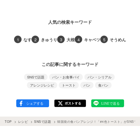
人気の検索キーワード
1
なす
2
きゅうり
3
大根
4
キャベツ
5
そうめん
この記事に関するキーワード
SNSで話題
パン・お食事パイ
パン・シリアル
アレンジレシピ
トースト
パン
食パン
TOP
レシピ
SNSで話題
韓国発の食パンアレンジ！「#4色トースト」がSNSで