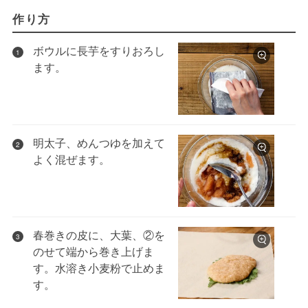
作り方
ボウルに長芋をすりおろし
1
ます。
明太子、めんつゆを加えて
2
よく混ぜます。
春巻きの皮に、大葉、②を
3
のせて端から巻き上げま
す。水溶き小麦粉で止めま
す。