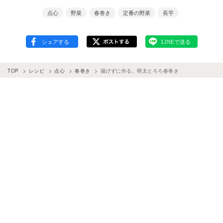
点心
野菜
春巻き
定番の野菜
長芋
TOP
レシピ
点心
春巻き
揚げずに作る。明太とろろ春巻き