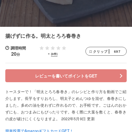
揚げずに作る。明太とろろ春巻き
調理時間
697
クリップ
-
20
分
(0件)
レビューを書いてポイントをGET
トースターで！「明太とろろ春巻き」のレシピと作り方を動画でご紹
介します。長芋をすりおろし、明太子とめんつゆを混ぜ、春巻きにし
ました。多めの油を使わずに作れるので、お手軽です。ごはんのおか
ずにも、おつまみにもぴったりです。巻く際に大葉を敷くと、春巻き
の皮が破けにくくなりますよ。 2022年5月9日 更新
簡単投票でAmazonギフトカードGET！