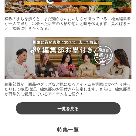
松阪のまちを歩くと、まだ知らないおいしさが待っている。地元編集者
が一人で巡り、出会った店主の人柄や想いと味を伝えます。見ればきっ
と、松阪に行きたくなる。
編集部員が、商品やグッズなど気になるアイテムを実際に食べたり使っ
たりして徹底検証。編集部のお墨付きを決定します。さらに、編集部員
が日常的に愛用しているアイテムもご紹介！
一覧を見る
特集一覧