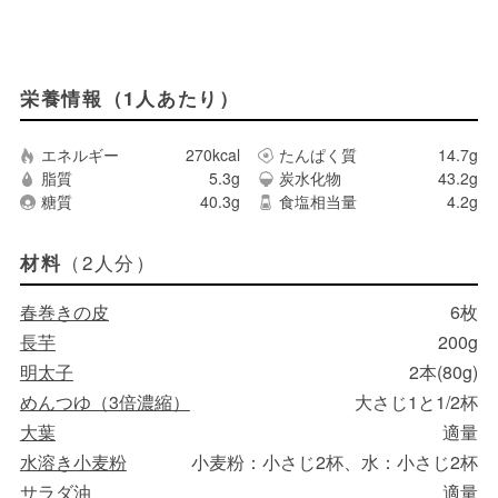
栄養情報（1人あたり）
エネルギー
270kcal
たんぱく質
14.7g
脂質
5.3g
炭水化物
43.2g
糖質
40.3g
食塩相当量
4.2g
（2人分）
材料
春巻きの皮
6枚
長芋
200g
明太子
2本(80g)
めんつゆ（3倍濃縮）
大さじ1と1/2杯
大葉
適量
水溶き小麦粉
小麦粉：小さじ2杯、水：小さじ2杯
サラダ油
適量