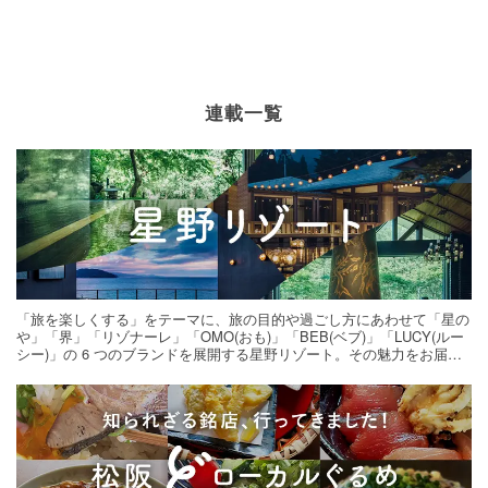
連載一覧
「旅を楽しくする」をテーマに、旅の目的や過ごし方にあわせて「星の
や」「界」「リゾナーレ」「OMO(おも)」「BEB(ベブ)」「LUCY(ルー
シー)」の 6 つのブランドを展開する星野リゾート。その魅力をお届け
する旅の連載。次の旅先探しのヒントにいかがですか？