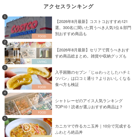
アクセスランキング
1
【2026年8月最新】コストコおすすめ121
選。300名に聞いた買うべき人気1位＆部門
別おすすめ商品も
2
【2026年8月最新】セリアで買うべきおす
すめ商品総まとめ。雑貨や収納グッズも
3
入手困難のセブン「じゅわっとしたハチミ
ツパン」は口コミ通り？よりおいしくなる
食べ方も検証
4
シャトレーゼのアイス人気ランキング
TOP10！読者が選ぶおすすめ商品は？
5
カニカマで作るカニ玉丼｜10分で完成する
ふわとろ絶品丼