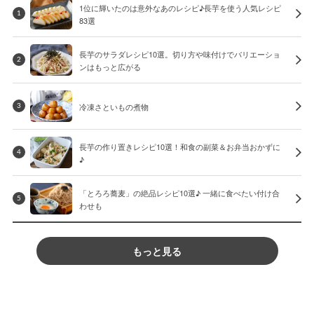
1位に輝いたのは意外なあのレシピ♪長芋を使う人気レシピ
1
83選
長芋のサラダレシピ10選。切り方や味付けでバリエーショ
2
ンはもっと広がる
冷凍さといもの煮物
3
長芋の作り置きレシピ10選！和食の副菜＆お弁当おかずに
4
♪
「とろろ蕎麦」の絶品レシピ10選♪ 一緒に食べたい付け合
5
わせも
もっと見る