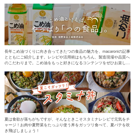
長年こめ油づくりに向き合ってきたつの食品の魅力を、macaroniの記事
とともにご紹介します。レシピや活用術はもちろん、製造現場や品質へ
のこだわりまで。こめ油をもっと好きになるコンテンツをぜひお楽しみ
ください。
夏は食欲が落ちがちですが、そんなときこそスタミナレシピで元気をチ
ャージ！お肉や夏野菜をたっぷり使う丼をガッツリ食べて、夏バテを吹
き飛ばしましょう！