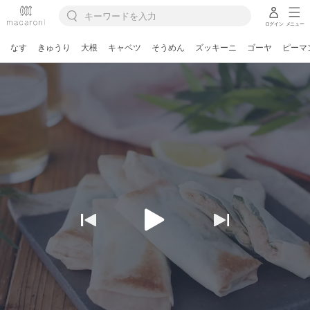
ログイン
メニュー
なす
きゅうり
大根
キャベツ
そうめん
ズッキーニ
ゴーヤ
ピーマ