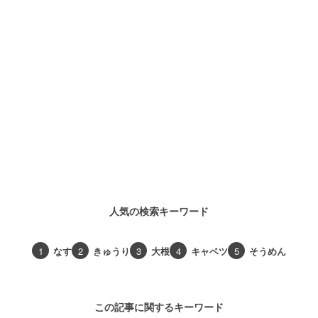
人気の検索キーワード
1
なす
2
きゅうり
3
大根
4
キャベツ
5
そうめん
この記事に関するキーワード