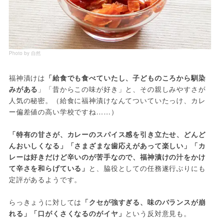
Photo by 自然
福神漬けは
「給食でも食べていたし、子どものころから馴染
みがある
」「昔からこの味が好き」と、その親しみやすさが
人気の秘密。（給食に福神漬けなんてついていたっけ、カレ
ー偏差値の高い学校ですね……）
「特有の甘さが、カレーのスパイス感を引き立たせ、どんど
んおいしくなる」「さまざまな歯応えがあって楽しい」「カ
レーは好きだけど辛いのが苦手なので、福神漬けの汁をかけ
て辛さを和らげている」
と、脇役としての任務遂行ぶりにも
定評があるようです。
らっきょうに対しては
「クセが強すぎる、味のバランスが崩
れる」「口がくさくなるのがイヤ」
という反対意見も。