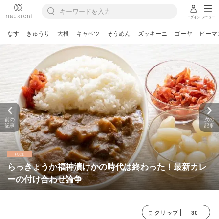
ログイン
メニュー
なす
きゅうり
大根
キャベツ
そうめん
ズッキーニ
ゴーヤ
ピーマ
前の
次の
記事
記事
らっきょうか福神漬けかの時代は終わった！最新カレ
ーの付け合わせ論争
30
クリップ