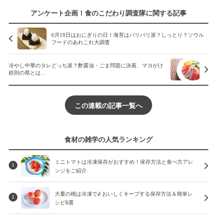
アンケート企画！食のこだわり調査隊に関する記事
6月18日はおにぎりの日！海苔はパリパリ派？しっとり？ソウル
フードのあれこれ大調査
冷やし中華のタレどっち派？酢醤油・ごま問題に決着、マヨがけ
鉄則の県とは…
この連載の記事一覧へ
食材の雑学の人気ランキング
ミニトマトは冷凍保存がおすすめ！保存方法と食べ方アレ
1
ンジをご紹介
大量の桃は冷凍で♪ おいしくキープする保存方法＆簡単レ
2
シピ6選