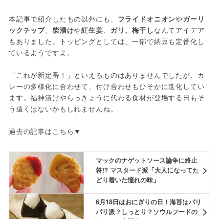
本記事で紹介したもの以外にも、
フライドオニオン
や
ガーリ
ックチップ
、
柴漬け
や
紅生姜
、
ガリ、梅干し
なんてアイデア
もありました。トッピングとしては、一部で納豆も定番化し
ているようですよ。
「これが新定番！」といえるものはありませんでしたが、カ
レーの多様化に合わせて、付け合わせもひそかに進化してい
ます。福神漬けやらっきょうに代わる食材が登場する日もそ
う遠くはないかもしれませんね。
過去の記事はこちら▼
マックのナゲットソース論争に終止
符!? マスタード派「大人になってた
どり着いた憧れの味」
6月18日はおにぎりの日！海苔はパリ
パリ派？しっとり？ソウルフードの