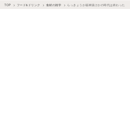
TOP
フード&ドリンク
食材の雑学
らっきょうか福神漬けかの時代は終わった！