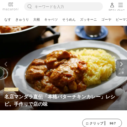
ログイン
メニュー
なす
きゅうり
大根
キャベツ
そうめん
ズッキーニ
ゴーヤ
ピーマ
前の
次の
記事
記事
名店マンダラ直伝「本格バターチキンカレー」レシ
ピ。手作りで店の味
967
クリップ