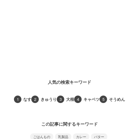
人気の検索キーワード
1
なす
2
きゅうり
3
大根
4
キャベツ
5
そうめん
この記事に関するキーワード
ごはんもの
乳製品
カレー
バター