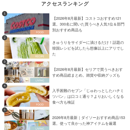
アクセスランキング
1
【2026年8月最新】コストコおすすめ121
選。300名に聞いた買うべき人気1位＆部門
別おすすめ商品も
2
きゅうりをサイダーに漬けるだけ！話題の
韓国レシピを試したら想像以上にアリでし
た
3
【2026年8月最新】セリアで買うべきおす
すめ商品総まとめ。雑貨や収納グッズも
4
入手困難のセブン「じゅわっとしたハチミ
ツパン」は口コミ通り？よりおいしくなる
食べ方も検証
5
2026年8月最新｜ダイソーおすすめ商品153
選。使って良かった神アイテムを厳選