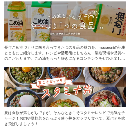
長年こめ油づくりに向き合ってきたつの食品の魅力を、macaroniの記事
とともにご紹介します。レシピや活用術はもちろん、製造現場や品質へ
のこだわりまで。こめ油をもっと好きになるコンテンツをぜひお楽しみ
ください。
夏は食欲が落ちがちですが、そんなときこそスタミナレシピで元気をチ
ャージ！お肉や夏野菜をたっぷり使う丼をガッツリ食べて、夏バテを吹
き飛ばしましょう！