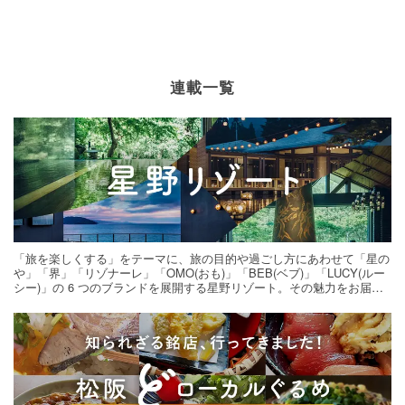
連載一覧
「旅を楽しくする」をテーマに、旅の目的や過ごし方にあわせて「星の
や」「界」「リゾナーレ」「OMO(おも)」「BEB(ベブ)」「LUCY(ルー
シー)」の 6 つのブランドを展開する星野リゾート。その魅力をお届け
する旅の連載。次の旅先探しのヒントにいかがですか？