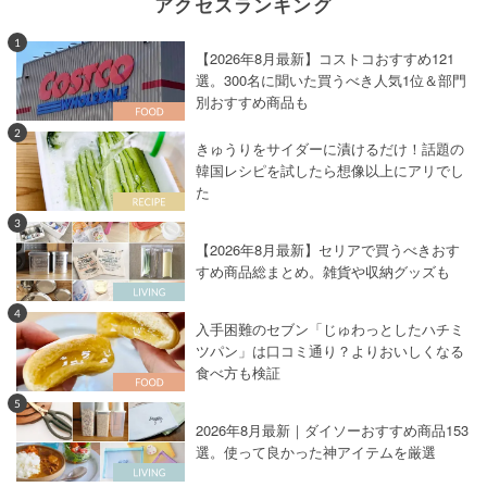
アクセスランキング
1
【2026年8月最新】コストコおすすめ121
選。300名に聞いた買うべき人気1位＆部門
別おすすめ商品も
2
きゅうりをサイダーに漬けるだけ！話題の
韓国レシピを試したら想像以上にアリでし
た
3
【2026年8月最新】セリアで買うべきおす
すめ商品総まとめ。雑貨や収納グッズも
4
入手困難のセブン「じゅわっとしたハチミ
ツパン」は口コミ通り？よりおいしくなる
食べ方も検証
5
2026年8月最新｜ダイソーおすすめ商品153
選。使って良かった神アイテムを厳選