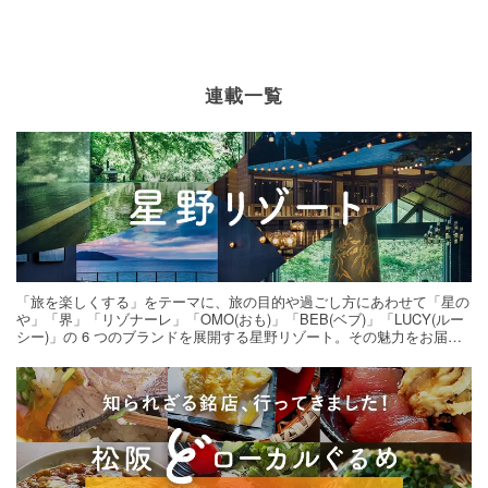
連載一覧
「旅を楽しくする」をテーマに、旅の目的や過ごし方にあわせて「星の
や」「界」「リゾナーレ」「OMO(おも)」「BEB(ベブ)」「LUCY(ルー
シー)」の 6 つのブランドを展開する星野リゾート。その魅力をお届け
する旅の連載。次の旅先探しのヒントにいかがですか？