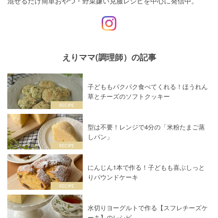
混ぜるだけ簡単おやつ・野菜嫌い克服レシピを中心に発信中。
えりママ(調理師）の記事
子どももパクパク食べてくれる！ほうれん
草とチーズのソフトクッキー
型は不要！レンジで4分の「米粉たまご蒸
しパン」
にんじん1本で作る！子どもも喜ぶしっと
りパウンドケーキ
水切りヨーグルトで作る【スフレチーズケ
ーキ】のレシピ