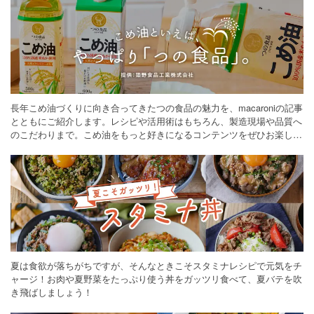
長年こめ油づくりに向き合ってきたつの食品の魅力を、macaroniの記事
とともにご紹介します。レシピや活用術はもちろん、製造現場や品質へ
のこだわりまで。こめ油をもっと好きになるコンテンツをぜひお楽しみ
ください。
夏は食欲が落ちがちですが、そんなときこそスタミナレシピで元気をチ
ャージ！お肉や夏野菜をたっぷり使う丼をガッツリ食べて、夏バテを吹
き飛ばしましょう！