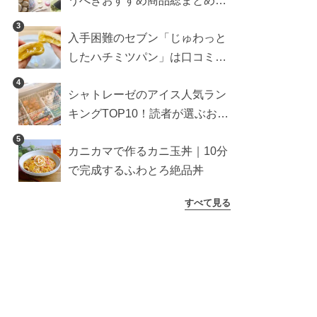
うべきおすすめ商品総まとめ。
雑貨や収納グッズも
3
入手困難のセブン「じゅわっと
したハチミツパン」は口コミ通
り？よりおいしくなる食べ方も
4
シャトレーゼのアイス人気ラン
検証
キングTOP10！読者が選ぶおす
すめ商品は？
5
カニカマで作るカニ玉丼｜10分
で完成するふわとろ絶品丼
すべて見る