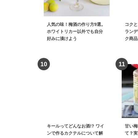
人気の味！梅酒の作り方9選。
コクと
ホワイトリカー以外でも自分
ランデ
好みに漬けよう
ク商品
10
11
キールってどんなお酒!? ワイ
甘い梅
ンで作るカクテルについて解
て？実