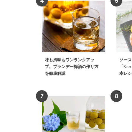
4
5
味も風味もワンランクアッ
ソース
プ。ブランデー梅酒の作り方
「シュ
を徹底解説
本レシ
7
8