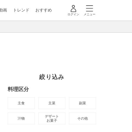
動画
トレンド
おすすめ
ログイン
メニュー
絞り込み
料理区分
主食
主菜
副菜
デザート

汁物
その他
お菓子