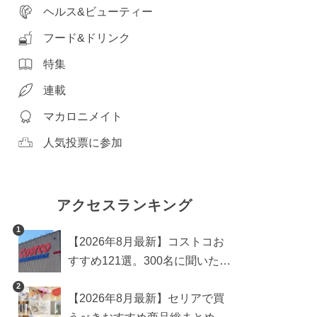
ヘルス&ビューティー
フード&ドリンク
特集
連載
マカロニメイト
人気投票に参加
アクセスランキング
1
【2026年8月最新】コストコお
すすめ121選。300名に聞いた買
うべき人気1位＆部門別おすす
2
【2026年8月最新】セリアで買
め商品も