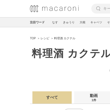
注目ワード
なす
きゅうり
大根
キャベツ
そ
TOP
レシピ
料理酒 カクテル
料理酒 カクテ
動画
すべて
1件