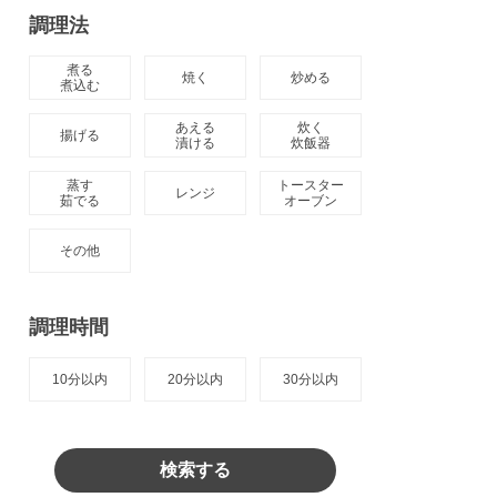
調理法
煮る

焼く
炒める
煮込む
あえる

炊く

揚げる
漬ける
炊飯器
蒸す

トースター

レンジ
茹でる
オーブン
その他
調理時間
10分以内
20分以内
30分以内
検索する