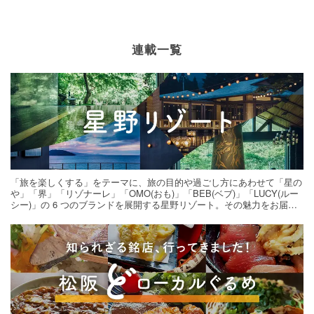
お菓子・スイーツ
×
シャインマスカット
お菓子・スイーツ
×
ラムレーズン
連載一覧
お菓子・スイーツ
×
有塩バター
お菓子・スイーツ
×
練乳
お菓子・スイーツ
×
シナモン
お菓子・スイーツ
×
パイ
お菓子・スイーツ
×
ピーナッツ
お菓子・スイーツ
×
さくらんぼ
お菓子・スイーツ
×
こしあん
お菓子・スイーツ
×
黒ごま
お菓子・スイーツ
×
バレンタインレシピ
お菓子・スイーツ
×
ジャム
「旅を楽しくする」をテーマに、旅の目的や過ごし方にあわせて「星の
や」「界」「リゾナーレ」「OMO(おも)」「BEB(ベブ)」「LUCY(ルー
お菓子・スイーツ
×
ピスタチオ
シー)」の 6 つのブランドを展開する星野リゾート。その魅力をお届け
する旅の連載。次の旅先探しのヒントにいかがですか？
お菓子・スイーツ
×
台湾料理
お菓子・スイーツ
×
ぶどう
お菓子・スイーツ
×
ごま
お菓子・スイーツ
×
おからパウダー
お菓子・スイーツ
×
薄力粉
お菓子・スイーツ
×
アレンジレシピ