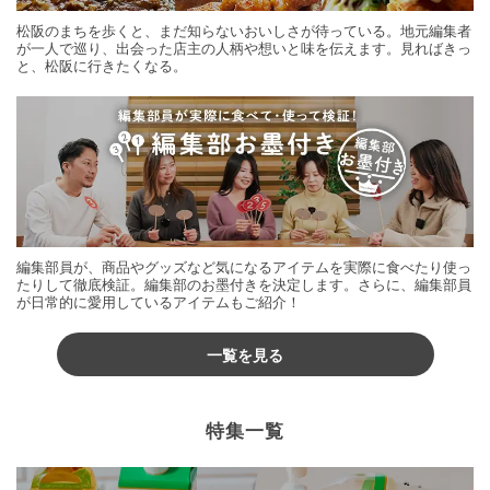
お菓子・スイーツ
×
チーズ
松阪のまちを歩くと、まだ知らないおいしさが待っている。地元編集者
お菓子・スイーツ
×
パイナップル
が一人で巡り、出会った店主の人柄や想いと味を伝えます。見ればきっ
と、松阪に行きたくなる。
お菓子・スイーツ
×
もち米
お菓子・スイーツ
×
食パン
お菓子・スイーツ
×
ココナッツ
お菓子・スイーツ
×
とうもろこし
お菓子・スイーツ
×
オレンジ
お菓子・スイーツ
×
梅
お菓子・スイーツ
×
デーツ
お菓子・スイーツ
×
トースターレシピ
お菓子・スイーツ
×
黒豆
編集部員が、商品やグッズなど気になるアイテムを実際に食べたり使っ
たりして徹底検証。編集部のお墨付きを決定します。さらに、編集部員
お菓子・スイーツ
×
たこ焼き器レシピ
が日常的に愛用しているアイテムもご紹介！
お菓子・スイーツ
×
ドライフルーツ
一覧を見る
お菓子・スイーツ
×
あずき
お菓子・スイーツ
×
つぶあん
お菓子・スイーツ
×
全粒粉
お菓子・スイーツ
×
野菜料理
お菓子・スイーツ
×
冷凍ブルーベリー
特集一覧
お菓子・スイーツ
×
トマト
お菓子・スイーツ
×
寒天
お菓子・スイーツ
×
マンゴー