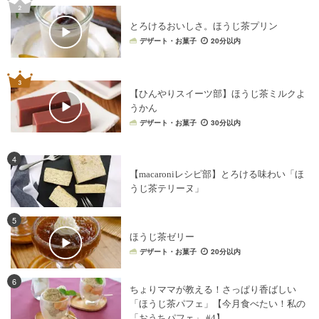
とろけるおいしさ。ほうじ茶プリン
デザート・お菓子
20分以内
【ひんやりスイーツ部】ほうじ茶ミルクよ
うかん
デザート・お菓子
30分以内
4
【macaroniレシピ部】とろける味わい「ほ
うじ茶テリーヌ」
5
ほうじ茶ゼリー
デザート・お菓子
20分以内
6
ちょりママが教える！さっぱり香ばしい
「ほうじ茶パフェ」【今月食べたい！私の
「おうちパフェ」 #4】