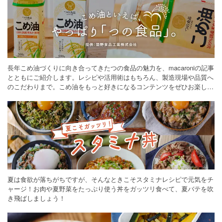
お菓子・スイーツ
×
パイシート
お菓子・スイーツ
×
再現レシピ
お菓子・スイーツ
×
米
お菓子・スイーツ
×
フランス料理
お菓子・スイーツ
×
栗甘露煮
長年こめ油づくりに向き合ってきたつの食品の魅力を、macaroniの記事
お菓子・スイーツ
×
マスカット
とともにご紹介します。レシピや活用術はもちろん、製造現場や品質へ
お菓子・スイーツ
×
ライスペーパー
のこだわりまで。こめ油をもっと好きになるコンテンツをぜひお楽しみ
ください。
お菓子・スイーツ
×
お米・ごはん
お菓子・スイーツ
×
世界の料理
お菓子・スイーツ
×
ココアパウダー
お菓子・スイーツ
×
玉ねぎ
お菓子・スイーツ
×
ピザ
お菓子・スイーツ
×
ピーナッツバター
お菓子・スイーツ
×
重曹
お菓子・スイーツ
×
パン
夏は食欲が落ちがちですが、そんなときこそスタミナレシピで元気をチ
お菓子・スイーツ
×
ラズベリー
ャージ！お肉や夏野菜をたっぷり使う丼をガッツリ食べて、夏バテを吹
お菓子・スイーツ
×
コーンフレーク
き飛ばしましょう！
お菓子・スイーツ
×
時短レシピ