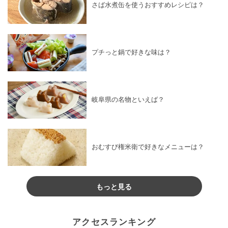
さば水煮缶を使うおすすめレシピは？
お菓子・スイーツ
×
高野豆腐
お菓子・スイーツ
×
サワークリーム
お菓子・スイーツ
×
ご飯
お菓子・スイーツ
×
切り餅
プチっと鍋で好きな味は？
お菓子・スイーツ
×
アメリカ料理
お菓子・スイーツ
×
バニラアイス
お菓子・スイーツ
×
ミックスナッツ
お菓子・スイーツ
×
ホットプレートレシピ
岐阜県の名物といえば？
お菓子・スイーツ
×
ほうれん草
お菓子・スイーツ
×
白玉粉
お菓子・スイーツ
×
砂糖
お菓子・スイーツ
×
ミルフィーユ
おむすび権米衛で好きなメニューは？
お菓子・スイーツ
×
粉砂糖
お菓子・スイーツ
×
健康レシピ
もっと見る
お菓子・スイーツ
×
炭酸水
お菓子・スイーツ
×
カルダモン
お菓子・スイーツ
×
塩
お菓子・スイーツ
×
ビスケット
アクセスランキング