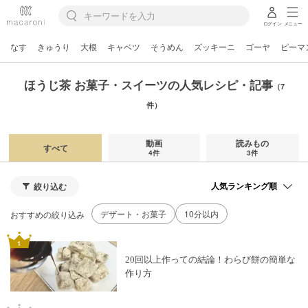
ログイン
メニュー
なす
きゅうり
大根
キャベツ
そうめん
ズッキーニ
ゴーヤ
ピーマ
ほうじ茶 お菓子・スイーツの人気レシピ・記事
（7
件）
動画
読みもの
すべて
4件
3件
絞り込む
デザート・お菓子
10分以内
おすすめの絞り込み
20回以上作っての結論！わらび餅の簡単な
作り方