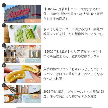
お菓子・スイーツ
×
ホイップクリーム
1
【2026年8月最新】コストコおすすめ121
お菓子・スイーツ
×
アーモンドスライス
選。300名に聞いた買うべき人気1位＆部門
お菓子・スイーツ
×
みりん
お菓子・スイーツ
×
アボカド
別おすすめ商品も
お菓子・スイーツ
×
無塩バター
2
きゅうりをサイダーに漬けるだけ！話題の
お菓子・スイーツ
×
タルト
お菓子・スイーツ
×
米油
韓国レシピを試したら想像以上にアリでし
お菓子・スイーツ
×
レモンピール
た
お菓子・スイーツ
×
クッキー・ビスケット
3
【2026年8月最新】セリアで買うべきおす
お菓子・スイーツ
×
お酒
お菓子・スイーツ
×
タイ料理
すめ商品総まとめ。雑貨や収納グッズも
お菓子・スイーツ
×
純ココア
お菓子・スイーツ
×
電子レンジレシピ
4
入手困難のセブン「じゅわっとしたハチミ
お菓子・スイーツ
×
いちごパウダー
ツパン」は口コミ通り？よりおいしくなる
食べ方も検証
お菓子・スイーツ
×
かぼちゃの種
5
お菓子・スイーツ
×
果物
2026年8月最新｜ダイソーおすすめ商品153
お菓子・スイーツ
×
オリーブオイル
選。使って良かった神アイテムを厳選
お菓子・スイーツ
×
チョコバナナ
お菓子・スイーツ
×
プリン