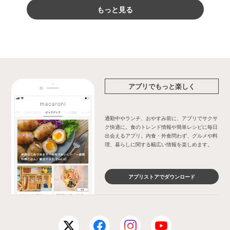
もっと見る
お菓子・スイーツ
×
季節の料理
お菓子・スイーツ
×
粉糖
お菓子・スイーツ
×
キャベツ
お菓子・スイーツ
×
ワイン
お菓子・スイーツ
×
いちごジャム
お菓子・スイーツ
×
バニラビーンズ
お菓子・スイーツ
×
片栗粉
お菓子・スイーツ
×
ハーブ
アプリでもっと楽しく
お菓子・スイーツ
×
ミックス粉
お菓子・スイーツ
×
カルピス
お菓子・スイーツ
×
練りごま
お菓子・スイーツ
×
きのこ
通勤中やランチ、おやすみ前に、アプリでサクサ
ク快適に。食のトレンド情報や簡単レシピに毎日
お菓子・スイーツ
×
アーモンドパウダー
出会えるアプリ。内食・外食問わず、グルメや料
理、暮らしに関する幅広い情報を楽しめます。
お菓子・スイーツ
×
冷凍パイシート
お菓子・スイーツ
×
ブラウニー
お菓子・スイーツ
×
マヨネーズ
アプリストアでダウンロード
お菓子・スイーツ
×
ローズマリー
お菓子・スイーツ
×
とろけるチーズ
お菓子・スイーツ
×
インスタントコーヒー