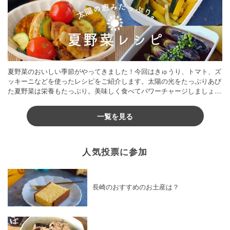
お菓子・スイーツ
×
パスタ
お菓子・スイーツ
×
パン・シリアル
お菓子・スイーツ
×
てんさい糖
お菓子・スイーツ
×
スパイス・香辛料
お菓子・スイーツ
×
飴
お菓子・スイーツ
×
炊飯器レシピ
夏野菜のおいしい季節がやってきました！今回はきゅうり、トマト、ズ
お菓子・スイーツ
×
カスタードクリーム
ッキーニなどを使ったレシピをご紹介します。太陽の光をたっぷりあび
た夏野菜は栄養もたっぷり。美味しく食べてパワーチャージしましょう
お菓子・スイーツ
×
さくらんぼ・チェリー
♪
お菓子・スイーツ
×
チョコチップ
一覧を見る
お菓子・スイーツ
×
メープルシロップ
お菓子・スイーツ
×
おつまみ
人気投票に参加
お菓子・スイーツ
×
ワンパン・フライパンレシピ
お菓子・スイーツ
×
ココナッツオイル
お菓子・スイーツ
×
ミント
お菓子・スイーツ
×
ゼラチン
長崎のおすすめのお土産は？
お菓子・スイーツ
×
きび砂糖
お菓子・スイーツ
×
グラノーラ
お菓子・スイーツ
×
白玉
お菓子・スイーツ
×
抹茶パウダー