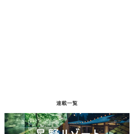
お菓子・スイーツ
×
クリームチーズ
お菓子・スイーツ
×
卵黄
お菓子・スイーツ
×
メロン
お菓子・スイーツ
×
コーヒー
お菓子・スイーツ
×
トースト
お菓子・スイーツ
×
梨
お菓子・スイーツ
×
黒糖
お菓子・スイーツ
×
ホットケーキミックス
お菓子・スイーツ
×
マシュマロ
お菓子・スイーツ
×
七夕レシピ
お菓子・スイーツ
×
いちじく
お菓子・スイーツ
×
ラム酒
お菓子・スイーツ
×
甘酒
お菓子・スイーツ
×
小麦粉
お菓子・スイーツ
×
グルテンフリーレシピ
お菓子・スイーツ
×
強力粉
連載一覧
お菓子・スイーツ
×
シャインマスカット
お菓子・スイーツ
×
ラムレーズン
ダイエットレシピ
×
マヨネーズ・ドレッシング
お菓子・スイーツ
×
有塩バター
お菓子・スイーツ
×
練乳