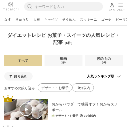
ログイン
メニュー
なす
きゅうり
大根
キャベツ
そうめん
ズッキーニ
ゴーヤ
ピーマ
ダイエットレシピ お菓子・スイーツの人気レシピ・
記事
（5件）
動画
読みもの
すべて
3件
2件
絞り込む
デザート・お菓子
10分以内
おすすめの絞り込み
おからパウダーで糖質オフ！おからスノー
ボール
デザート・お菓子
30分以内