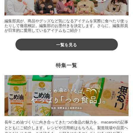
お菓子・スイーツ
×
ココナッツ
お菓子・スイーツ
×
とうもろこし
お菓子・スイーツ
×
オレンジ
お菓子・スイーツ
×
梅
編集部員が、商品やグッズなど気になるアイテムを実際に食べたり使っ
たりして徹底検証。編集部のお墨付きを決定します。さらに、編集部員
お菓子・スイーツ
×
デーツ
が日常的に愛用しているアイテムもご紹介！
お菓子・スイーツ
×
トースターレシピ
一覧を見る
お菓子・スイーツ
×
黒豆
お菓子・スイーツ
×
たこ焼き器レシピ
お菓子・スイーツ
×
ドライフルーツ
特集一覧
お菓子・スイーツ
×
あずき
お菓子・スイーツ
×
つぶあん
お菓子・スイーツ
×
全粒粉
お菓子・スイーツ
×
野菜料理
ダイエットレシピ
×
麺料理
お菓子・スイーツ
×
冷凍ブルーベリー
お菓子・スイーツ
×
トマト
お菓子・スイーツ
×
寒天
お菓子・スイーツ
×
マンゴー
長年こめ油づくりに向き合ってきたつの食品の魅力を、macaroniの記事
お菓子・スイーツ
×
パイシート
とともにご紹介します。レシピや活用術はもちろん、製造現場や品質へ
お菓子・スイーツ
×
再現レシピ
お菓子・スイーツ
×
米