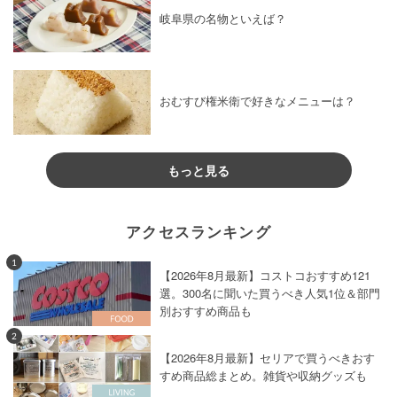
お菓子・スイーツ
×
ご飯
お菓子・スイーツ
×
切り餅
岐阜県の名物といえば？
お菓子・スイーツ
×
アメリカ料理
お菓子・スイーツ
×
バニラアイス
お菓子・スイーツ
×
ミックスナッツ
おむすび権米衛で好きなメニューは？
お菓子・スイーツ
×
ホットプレートレシピ
お菓子・スイーツ
×
ほうれん草
もっと見る
お菓子・スイーツ
×
白玉粉
お菓子・スイーツ
×
砂糖
お菓子・スイーツ
×
ミルフィーユ
お菓子・スイーツ
×
粉砂糖
アクセスランキング
お菓子・スイーツ
×
健康レシピ
1
【2026年8月最新】コストコおすすめ121
お菓子・スイーツ
×
炭酸水
選。300名に聞いた買うべき人気1位＆部門
お菓子・スイーツ
×
カルダモン
お菓子・スイーツ
×
塩
別おすすめ商品も
お菓子・スイーツ
×
ビスケット
2
お菓子・スイーツ
×
ホイップクリーム
【2026年8月最新】セリアで買うべきおす
すめ商品総まとめ。雑貨や収納グッズも
お菓子・スイーツ
×
アーモンドスライス