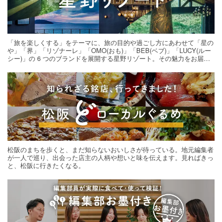
お菓子・スイーツ
×
シナモン
お菓子・スイーツ
×
パイ
お菓子・スイーツ
×
ピーナッツ
お菓子・スイーツ
×
さくらんぼ
「旅を楽しくする」をテーマに、旅の目的や過ごし方にあわせて「星の
や」「界」「リゾナーレ」「OMO(おも)」「BEB(ベブ)」「LUCY(ルー
お菓子・スイーツ
×
こしあん
お菓子・スイーツ
×
黒ごま
シー)」の 6 つのブランドを展開する星野リゾート。その魅力をお届け
する旅の連載。次の旅先探しのヒントにいかがですか？
お菓子・スイーツ
×
バレンタインレシピ
お菓子・スイーツ
×
ジャム
お菓子・スイーツ
×
ピスタチオ
お菓子・スイーツ
×
台湾料理
お菓子・スイーツ
×
ぶどう
お菓子・スイーツ
×
ごま
お菓子・スイーツ
×
おからパウダー
松阪のまちを歩くと、まだ知らないおいしさが待っている。地元編集者
お菓子・スイーツ
×
薄力粉
が一人で巡り、出会った店主の人柄や想いと味を伝えます。見ればきっ
と、松阪に行きたくなる。
お菓子・スイーツ
×
アレンジレシピ
お菓子・スイーツ
×
チーズ
お菓子・スイーツ
×
パイナップル
お菓子・スイーツ
×
もち米
お菓子・スイーツ
×
食パン