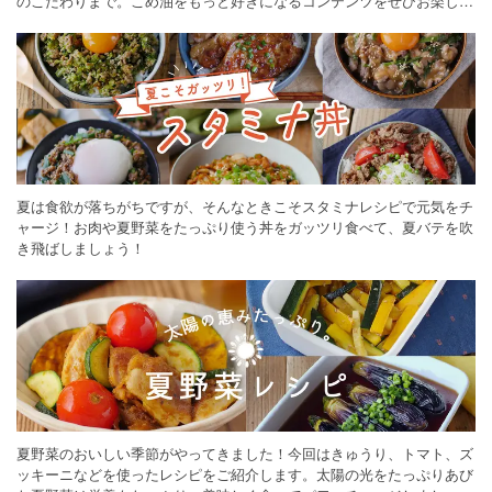
のこだわりまで。こめ油をもっと好きになるコンテンツをぜひお楽しみ
ください。
お菓子・スイーツ
×
フランス料理
お菓子・スイーツ
×
栗甘露煮
お菓子・スイーツ
×
マスカット
お菓子・スイーツ
×
ライスペーパー
お菓子・スイーツ
×
お米・ごはん
お菓子・スイーツ
×
世界の料理
夏は食欲が落ちがちですが、そんなときこそスタミナレシピで元気をチ
お菓子・スイーツ
×
ココアパウダー
ャージ！お肉や夏野菜をたっぷり使う丼をガッツリ食べて、夏バテを吹
お菓子・スイーツ
×
玉ねぎ
お菓子・スイーツ
×
ピザ
き飛ばしましょう！
お菓子・スイーツ
×
ピーナッツバター
お菓子・スイーツ
×
重曹
お菓子・スイーツ
×
パン
お菓子・スイーツ
×
ラズベリー
お菓子・スイーツ
×
コーンフレーク
お菓子・スイーツ
×
時短レシピ
お菓子・スイーツ
×
パスタ
夏野菜のおいしい季節がやってきました！今回はきゅうり、トマト、ズ
お菓子・スイーツ
×
パン・シリアル
ッキーニなどを使ったレシピをご紹介します。太陽の光をたっぷりあび