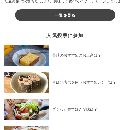
た夏野菜は栄養もたっぷり。美味しく食べてパワーチャージしましょう
お菓子・スイーツ
×
てんさい糖
♪
お菓子・スイーツ
×
スパイス・香辛料
一覧を見る
お菓子・スイーツ
×
飴
お菓子・スイーツ
×
炊飯器レシピ
お菓子・スイーツ
×
カスタードクリーム
人気投票に参加
お菓子・スイーツ
×
さくらんぼ・チェリー
お菓子・スイーツ
×
チョコチップ
お菓子・スイーツ
×
メープルシロップ
長崎のおすすめのお土産は？
お菓子・スイーツ
×
おつまみ
お菓子・スイーツ
×
ワンパン・フライパンレシピ
お菓子・スイーツ
×
ココナッツオイル
さば水煮缶を使うおすすめレシピは？
お菓子・スイーツ
×
ミント
お菓子・スイーツ
×
ゼラチン
お菓子・スイーツ
×
きび砂糖
お菓子・スイーツ
×
グラノーラ
お菓子・スイーツ
×
白玉
プチっと鍋で好きな味は？
お菓子・スイーツ
×
抹茶パウダー
お菓子・スイーツ
×
高野豆腐
お菓子・スイーツ
×
サワークリーム