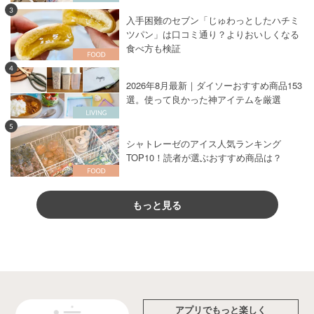
お菓子・スイーツ
×
みりん
お菓子・スイーツ
×
アボカド
3
入手困難のセブン「じゅわっとしたハチミ
お菓子・スイーツ
×
無塩バター
ツパン」は口コミ通り？よりおいしくなる
お菓子・スイーツ
×
タルト
お菓子・スイーツ
×
米油
食べ方も検証
お菓子・スイーツ
×
レモンピール
4
2026年8月最新｜ダイソーおすすめ商品153
お菓子・スイーツ
×
クッキー・ビスケット
選。使って良かった神アイテムを厳選
お菓子・スイーツ
×
お酒
お菓子・スイーツ
×
タイ料理
5
お菓子・スイーツ
×
純ココア
シャトレーゼのアイス人気ランキング
お菓子・スイーツ
×
電子レンジレシピ
TOP10！読者が選ぶおすすめ商品は？
お菓子・スイーツ
×
いちごパウダー
お菓子・スイーツ
×
かぼちゃの種
もっと見る
お菓子・スイーツ
×
果物
お菓子・スイーツ
×
オリーブオイル
お菓子・スイーツ
×
チョコバナナ
お菓子・スイーツ
×
プリン
お菓子・スイーツ
×
季節の料理
お菓子・スイーツ
×
粉糖
アプリでもっと楽しく
お菓子・スイーツ
×
キャベツ
お菓子・スイーツ
×
ワイン