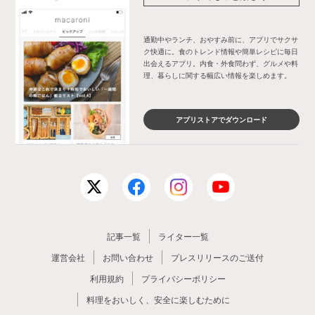
お菓子・スイーツ
×
いちごジャム
お菓子・スイーツ
×
バニラビーンズ
通勤中やランチ、おやすみ前に、アプリでサクサ
ク快適に。食のトレンド情報や簡単レシピに毎日
お菓子・スイーツ
×
片栗粉
お菓子・スイーツ
×
ハーブ
出会えるアプリ。内食・外食問わず、グルメや料
理、暮らしに関する幅広い情報を楽しめます。
お菓子・スイーツ
×
ミックス粉
お菓子・スイーツ
×
カルピス
お菓子・スイーツ
×
練りごま
お菓子・スイーツ
×
きのこ
アプリストアでダウンロード
お菓子・スイーツ
×
アーモンドパウダー
お菓子・スイーツ
×
冷凍パイシート
お菓子・スイーツ
×
ブラウニー
お菓子・スイーツ
×
マヨネーズ
お菓子・スイーツ
×
ローズマリー
記事一覧
ライター一覧
お菓子・スイーツ
×
とろけるチーズ
運営会社
お問い合わせ
プレスリリースのご送付
お菓子・スイーツ
×
インスタントコーヒー
利用規約
プライバシーポリシー
お菓子・スイーツ
×
ホットケーキ
料理をおいしく、安全に楽しむために
お菓子・スイーツ
×
ホットサンド