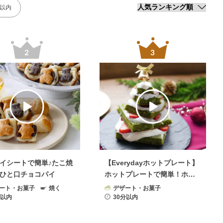
分以内
イシートで簡単♪たこ焼
【Everydayホットプレート】
ひと口チョコパイ
ホットプレートで簡単！ホッ
トケーキツリー
ート・お菓子
焼く
デザート・お菓子
分以内
30分以内