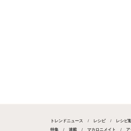
お菓子・スイーツ
×
オレンジ
お菓子・
お菓子・スイーツ
×
トースターレシピ
お菓子・スイーツ
×
たこ焼き器レシピ
お菓子・スイーツ
×
あずき
お菓子・ス
お菓子・スイーツ
×
野菜料理
ホットプ
お菓子・スイーツ
×
冷凍ブルーベリー
お菓子・スイーツ
×
寒天
お菓子・スイ
お菓子・スイーツ
×
再現レシピ
お菓子
お菓子・スイーツ
×
栗甘露煮
お菓子・
ホットプレートレシピ
×
たこ焼き器レシピ
お菓子・スイーツ
×
お米・ごはん
お菓
トレンドニュース
レシピ
レシピ
お菓子・スイーツ
×
ココアパウダー
お
特集
連載
マカロニメイト
ア