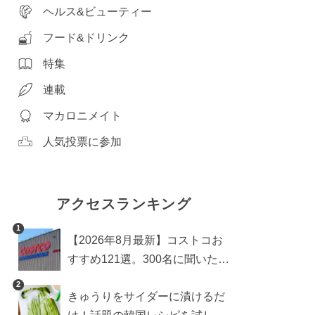
ヘルス&ビューティー
フード&ドリンク
特集
連載
マカロニメイト
人気投票に参加
アクセスランキング
1
【2026年8月最新】コストコお
すすめ121選。300名に聞いた買
うべき人気1位＆部門別おすす
2
きゅうりをサイダーに漬けるだ
め商品も