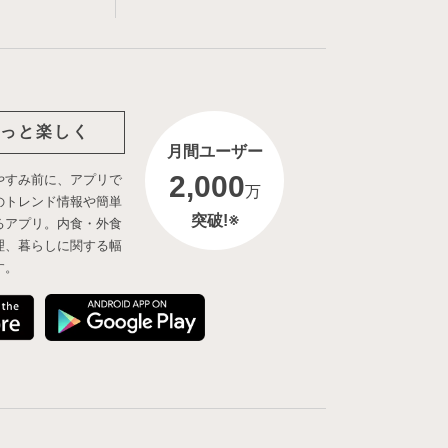
っと楽しく
月間ユーザー
2,000
やすみ前に、アプリで
万
のトレンド情報や簡単
突破!※
るアプリ。内食・外食
理、暮らしに関する幅
す。