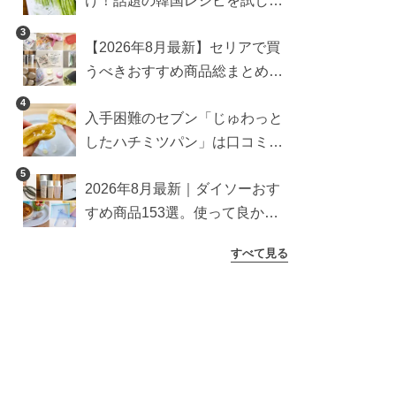
け！話題の韓国レシピを試した
ら想像以上にアリでした
3
【2026年8月最新】セリアで買
うべきおすすめ商品総まとめ。
雑貨や収納グッズも
4
入手困難のセブン「じゅわっと
したハチミツパン」は口コミ通
り？よりおいしくなる食べ方も
5
2026年8月最新｜ダイソーおす
検証
すめ商品153選。使って良かっ
た神アイテムを厳選
すべて見る