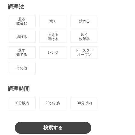
調理法
煮る

焼く
炒める
煮込む
あえる

炊く

揚げる
漬ける
炊飯器
蒸す

トースター

レンジ
茹でる
オーブン
その他
調理時間
10分以内
20分以内
30分以内
検索する