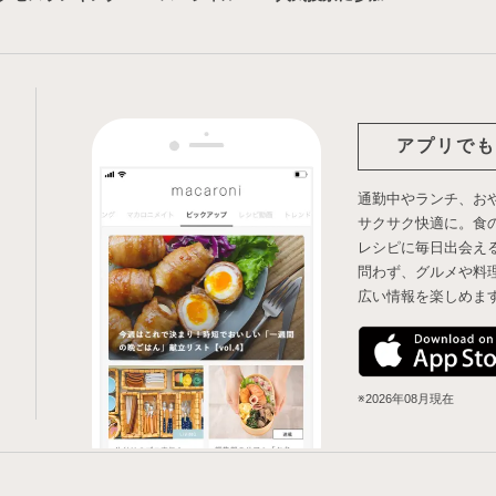
お菓子・スイーツ
×
重曹
お菓子・スイーツ
×
パン
・スイーツ
×
コーンフレーク
・スイーツ
×
パスタ
菓子・スイーツ
×
てんさい糖
アプリでも
お菓子・スイーツ
×
飴
通勤中やランチ、お
子・スイーツ
×
カスタードクリーム
サクサク快適に。食
レシピに毎日出会え
お菓子・スイーツ
×
チョコチップ
問わず、グルメや料
広い情報を楽しめま
お菓子・スイーツ
×
おつまみ
レシピ
お菓子・スイーツ
×
ココナッツオイル
イーツ
×
ゼラチン
お菓子・スイーツ
×
きび砂糖
※2026年08月現在
・スイーツ
×
白玉
子・スイーツ
×
高野豆腐