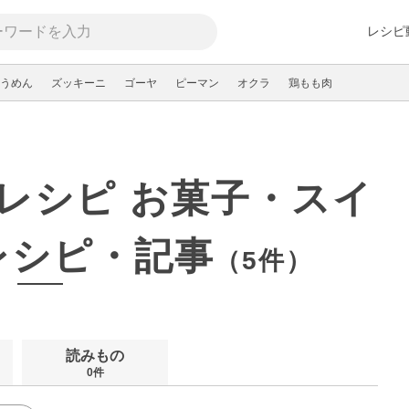
レシピ
うめん
ズッキーニ
ゴーヤ
ピーマン
オクラ
鶏もも肉
レシピ お菓子・スイ
レシピ・記事
（5件）
読みもの
0件