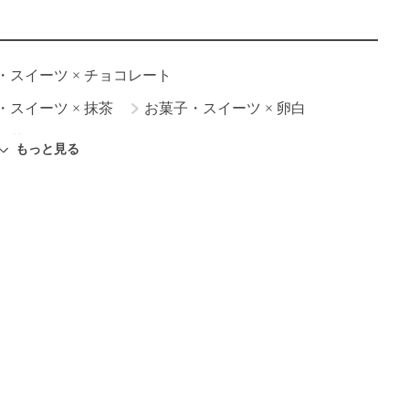
・スイーツ
×
チョコレート
・スイーツ
×
抹茶
お菓子・スイーツ
×
卵白
お菓子・スイーツ
×
いちご
もっと見る
お菓子・スイーツ
×
かぼちゃ
ツ
×
りんご
お菓子・スイーツ
×
バナナ
ツ
×
米粉
お菓子・スイーツ
×
桃
子・スイーツ
×
ハロウィンレシピ
イーツ
×
豆腐
お菓子・スイーツ
×
生クリーム
ーツ
×
くるみ
お菓子・スイーツ
×
あんこ
スイーツ
×
桜
お菓子・スイーツ
×
みかん
ーツ
×
豆乳