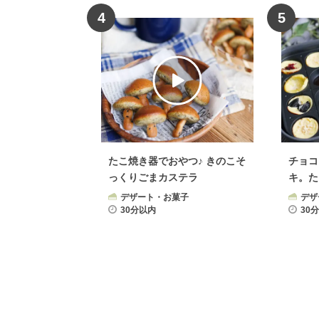
4
5
たこ焼き器でおやつ♪ きのこそ
チョコ
っくりごまカステラ
キ。た
ツ！
デザート・お菓子
デザ
30分以内
30