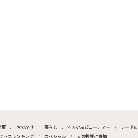
スイーツ
×
梅
お菓子・スイーツ
×
デーツ
お菓子・スイーツ
×
黒豆
お菓子・スイーツ
×
ドライフルーツ
イーツ
×
つぶあん
お菓子・スイーツ
×
全粒粉
レートレシピ
×
たこ焼き
お菓子・スイーツ
×
トマト
ーツ
×
マンゴー
お菓子・スイーツ
×
パイシート
・スイーツ
×
米
お菓子・スイーツ
×
フランス料理
スイーツ
×
マスカット
お菓子・スイーツ
×
ライスペーパー
子・スイーツ
×
世界の料理
動画
おでかけ
暮らし
ヘルス&ビューティー
フード&
菓子・スイーツ
×
玉ねぎ
お菓子・スイーツ
×
ピザ
クセスランキング
スペシャル
人気投票に参加